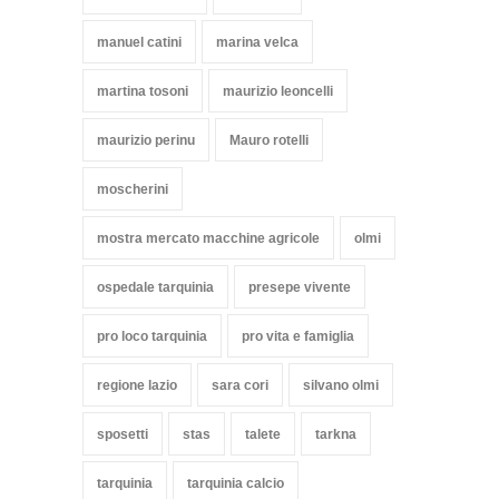
manuel catini
marina velca
martina tosoni
maurizio leoncelli
maurizio perinu
Mauro rotelli
moscherini
mostra mercato macchine agricole
olmi
ospedale tarquinia
presepe vivente
pro loco tarquinia
pro vita e famiglia
regione lazio
sara cori
silvano olmi
sposetti
stas
talete
tarkna
tarquinia
tarquinia calcio