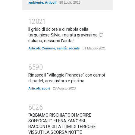
ambiente
,
Articoli
28 Luglio 2018
12021
Il grido di dolore e di rabbia della
tarquiniese Silvia, malata gravissima. E'
italiana, nessuno l'aiuta !
Articoli
,
Comune
,
sanità
,
sociale
31 Maggio 2021
8590
Rinasce il "Villaggio Francese" con campi
di padel, area ristoro e piscina
Articoli
,
sport
27 Agosto 2023
8026
"ABBIAMO RISCHIATO DI MORIRE
SOFFOCATI". ELENA ZANOBBI
RACCONTA GLI ATTIMI DI TERRORE
VISSUTI LA SCORSA NOTTE