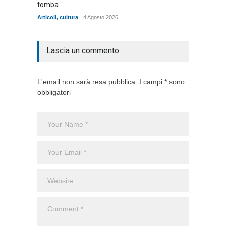
tomba
dell'ad
cittadin
Articoli
,
cultura
4 Agosto 2026
Articoli
,
Lascia un commento
L'email non sarà resa pubblica. I campi * sono
obbligatori