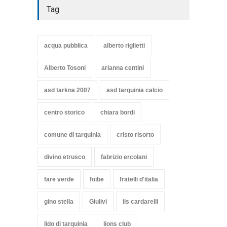
Tag
acqua pubblica
alberto riglietti
Alberto Tosoni
arianna centini
asd tarkna 2007
asd tarquinia calcio
centro storico
chiara bordi
comune di tarquinia
cristo risorto
divino etrusco
fabrizio ercolani
fare verde
foibe
fratelli d'italia
gino stella
Giulivi
iis cardarelli
lido di tarquinia
lions club