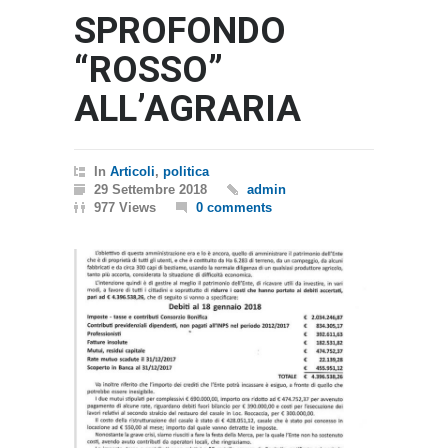
SPROFONDO
“ROSSO”
ALL’AGRARIA
In
Articoli
,
politica
29 Settembre 2018
admin
977 Views
0 comments