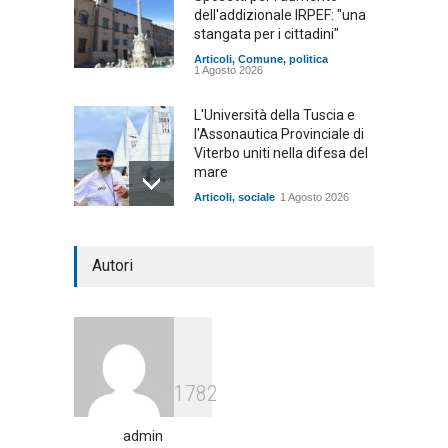
dell'addizionale IRPEF: "una
stangata per i cittadini"
Articoli
,
Comune
,
politica
1 Agosto 2026
L'Università della Tuscia e
l'Assonautica Provinciale di
Viterbo uniti nella difesa del
mare
Articoli
,
sociale
1 Agosto 2026
Notte bianca a Tarquinia, un
Autori
mezzo insuccesso
annunciato
Articoli
1 Agosto 2026
Agricoltura, dal Governo
1782
arrivano i pagamenti PAC, la
soddisfazione del Ministro
Lollobrigida
admin