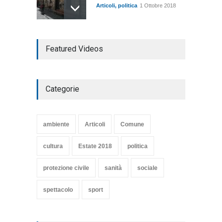
Articoli
,
politica
1 Ottobre 2018
TARQUINIA NELLA "DIVINA
Featured Videos
COMMEDIA"
Articoli
,
cultura
27 Marzo 2020
Categorie
SE NE VA UN ALTRO PEZZO
DI STORIA DEL LIDO DI
TARQUINIA
ambiente
Articoli
Comune
Articoli
,
cultura
8 Maggio 2020
cultura
Estate 2018
politica
protezione civile
sanità
sociale
spettacolo
sport