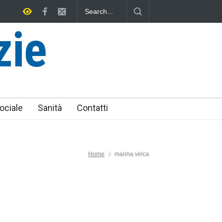
zo Ferri, un Eroe tarquiniese senza tomba
zie
ociale
Sanità
Contatti
Home
marina velca