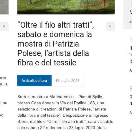
a
“Oltre il filo altri tratti”,
0
0
sabato e domenica la
mostra di Patrizia
I
Polese, l’artista della
t
fibra e del tessile
i
A
rta.
Articoli
,
cultura
16 Luglio 2023
ulla
Sarà in mostra a Marina Velca – Pian di Spille,
R
Come
presso Casa Annesi in Via dei Patilna 183, una
d
selezione di creazioni di Patrizia Polese, “artista
A
vo
della fibra e del tessile”. L’esposizione a ingresso
libero, dal titolo “Oltre il filo altri tratti”, sarà visitabile
solo sabato 22 e domenica 23 luglio 2023 (dalle