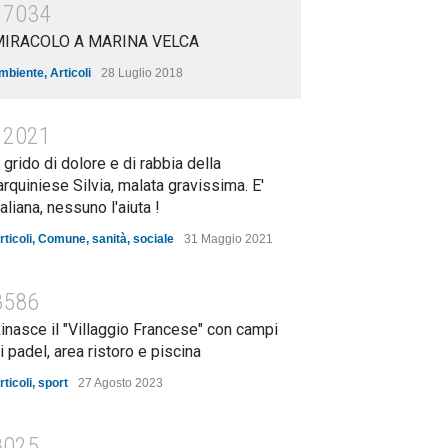
17034
MIRACOLO A MARINA VELCA
mbiente
,
Articoli
28 Luglio 2018
12021
l grido di dolore e di rabbia della
arquiniese Silvia, malata gravissima. E'
taliana, nessuno l'aiuta !
rticoli
,
Comune
,
sanità
,
sociale
31 Maggio 2021
8586
inasce il "Villaggio Francese" con campi
i padel, area ristoro e piscina
rticoli
,
sport
27 Agosto 2023
8025