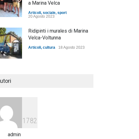
a Marina Velca
Articoli
,
sociale
,
sport
20 Agosto 2023
Ridipinti i murales di Marina
Velca-Voltunna
Articoli
,
cultura
18 Agosto 2023
"Oltre il filo altri tratti", sabato
e domenica la mostra di
utori
Patrizia Polese, l'artista della
fibra e del tessile
Articoli
,
cultura
16 Luglio 2023
1782
admin