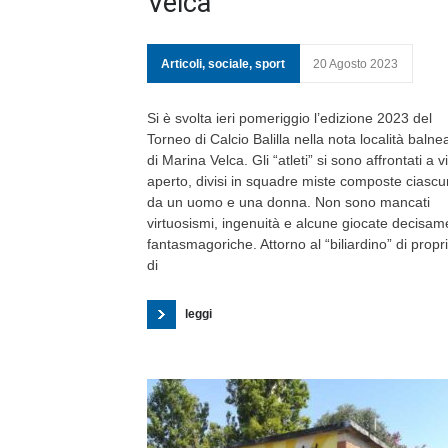
Velca
Articoli
,
sociale
,
sport
20 Agosto 2023
Si è svolta ieri pomeriggio l’edizione 2023 del
Torneo di Calcio Balilla nella nota località balne
di Marina Velca. Gli “atleti” si sono affrontati a v
aperto, divisi in squadre miste composte ciasc
da un uomo e una donna. Non sono mancati
virtuosismi, ingenuità e alcune giocate decisam
fantasmagoriche. Attorno al “biliardino” di propr
di
leggi