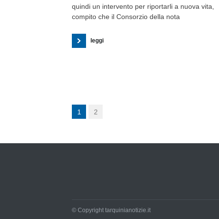
quindi un intervento per riportarli a nuova vita,
compito che il Consorzio della nota
leggi
1
2
© Copyright tarquinianotizie.it