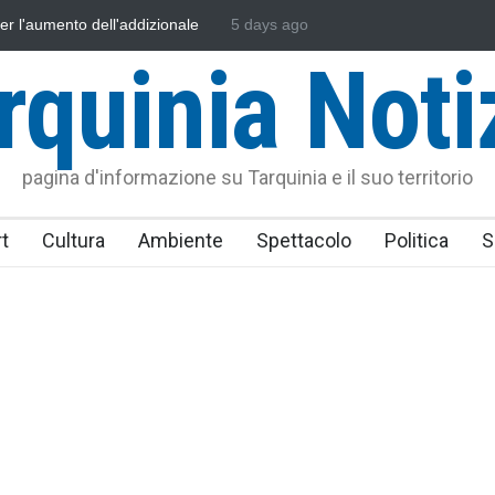
Università della Tuscia e l'Assonautica Provinciale di Viterbo
5 days ago
Vincen
iti nella difesa del mare
rquinia Noti
pagina d'informazione su Tarquinia e il suo territorio
t
Cultura
Ambiente
Spettacolo
Politica
S