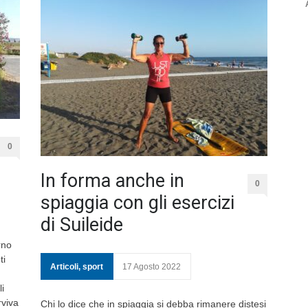
0
In forma anche in
0
spiaggia con gli esercizi
di Suileide
rno
ti
Articoli
,
sport
17 Agosto 2022
li
rviva
Chi lo dice che in spiaggia si debba rimanere distesi