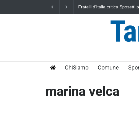
Fratelli d'Italia critica Sposetti per l'aumento dell'addizionale
L'
IRPEF: "una stangata per i cittadini"
un
Ta
ChiSiamo
Comune
Spor
marina velca