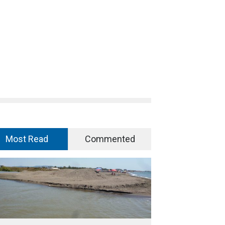
Most Read
Commented