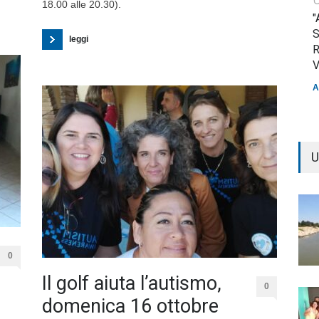
18.00 alle 20.30).
"
S
leggi
R
V
A
U
0
Il golf aiuta l’autismo,
0
domenica 16 ottobre