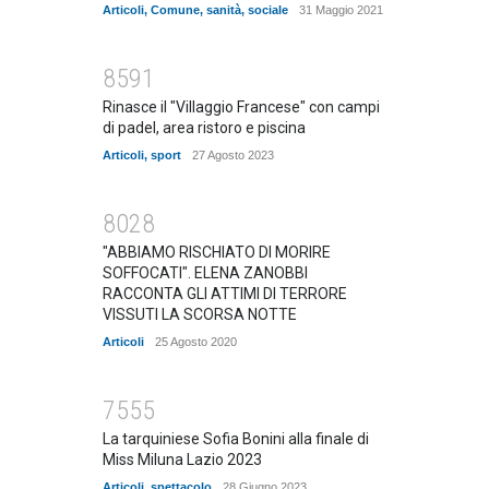
Articoli
,
Comune
,
sanità
,
sociale
31 Maggio 2021
8591
Rinasce il "Villaggio Francese" con campi
di padel, area ristoro e piscina
Articoli
,
sport
27 Agosto 2023
8028
"ABBIAMO RISCHIATO DI MORIRE
SOFFOCATI". ELENA ZANOBBI
RACCONTA GLI ATTIMI DI TERRORE
VISSUTI LA SCORSA NOTTE
Articoli
25 Agosto 2020
7555
La tarquiniese Sofia Bonini alla finale di
Miss Miluna Lazio 2023
Articoli
,
spettacolo
28 Giugno 2023