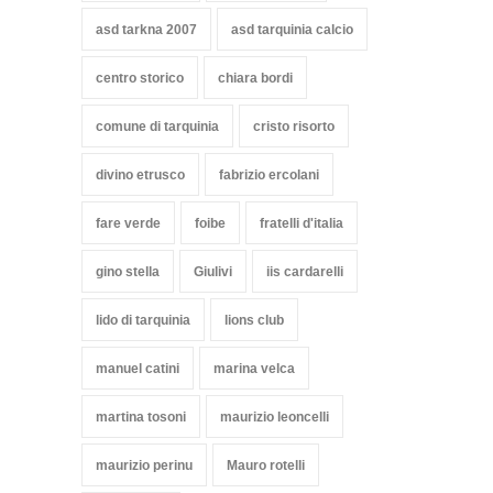
asd tarkna 2007
asd tarquinia calcio
centro storico
chiara bordi
comune di tarquinia
cristo risorto
divino etrusco
fabrizio ercolani
fare verde
foibe
fratelli d'italia
gino stella
Giulivi
iis cardarelli
lido di tarquinia
lions club
manuel catini
marina velca
martina tosoni
maurizio leoncelli
maurizio perinu
Mauro rotelli