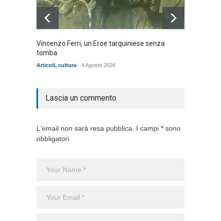
Vincenzo Ferri, un Eroe tarquiniese senza
Fratell
tomba
dell'ad
cittadin
Articoli
,
cultura
4 Agosto 2026
Articoli
,
Lascia un commento
L'email non sarà resa pubblica. I campi * sono
obbligatori