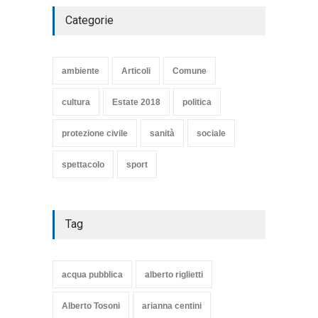
Categorie
SE NE VA UN ALTRO PEZZO
DI STORIA DEL LIDO DI
TARQUINIA
ambiente
Articoli
Comune
Articoli
,
cultura
8 Maggio 2020
cultura
Estate 2018
politica
protezione civile
sanità
sociale
spettacolo
sport
Tag
acqua pubblica
alberto riglietti
Alberto Tosoni
arianna centini