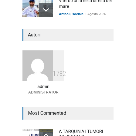
Viterbo uniti nella difesa del
mare
Articoli
,
sociale
1 Agosto 2026
Notte bianca a Tarquinia, un
Autori
mezzo insuccesso
annunciato
Articoli
1 Agosto 2026
Agricoltura, dal Governo
1782
arrivano i pagamenti PAC, la
soddisfazione del Ministro
Lollobrigida
admin
ADMINISTRATOR
ambiente
,
Articoli
,
politica
27 Luglio 2026
Most Commented
A TARQUINIA I TUMORI