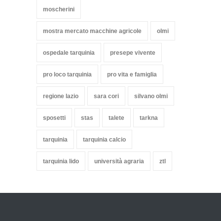
moscherini
mostra mercato macchine agricole
olmi
ospedale tarquinia
presepe vivente
pro loco tarquinia
pro vita e famiglia
regione lazio
sara cori
silvano olmi
sposetti
stas
talete
tarkna
tarquinia
tarquinia calcio
tarquinia lido
università agraria
ztl