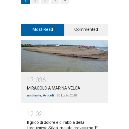
1
2
3
›
»
Most Read
Commented
1
7
0
3
6
MIRACOLO A MARINA VELCA
ambiente
,
Articoli
28 Luglio 2018
1
2
0
2
1
Il grido di dolore e di rabbia della
tarquiniese Silvia, malata gravissima. E'