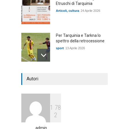
Etruschi di Tarquinia
Articoli
,
cultura
24 Aprile 2026
Per Tarquinia e Tarkna lo
spettro della retrocessione
sport
13 Aprile 2026
"Paesaggi dell'arte", in
Autori
questo fine settimana gli
ultimi tre concerti
Articoli
,
spettacolo
24 Luglio 2025
1
7
8
2
admin