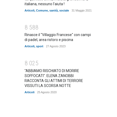
italiana, nessuno l'aiuta !
Articoli
,
Comune
,
sanità
,
sociale
31 Maggio 2021
8
5
8
8
Rinasce il "Villaggio Francese" con campi
di padel, area ristoro e piscina
Articoli
,
sport
27 Agosto 2023
8
0
2
5
"ABBIAMO RISCHIATO DI MORIRE
SOFFOCATI". ELENA ZANOBBI
RACCONTA GLI ATTIMI DI TERRORE
VISSUTI LA SCORSA NOTTE
Articoli
25 Agosto 2020