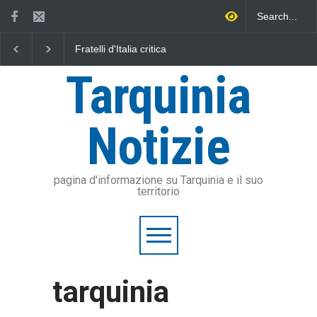
Fratelli d'Italia critica
L'Università della Tuscia e
Vincen
Sposetti per l'aumento
l'Assonautica Provinciale di
tarqui
dell'addizionale IRPEF: "una
Viterbo uniti nella difesa del
Tarquinia
stangata per i cittadini"
mare
Notizie
pagina d'informazione su Tarquinia e il suo
territorio
tarquinia