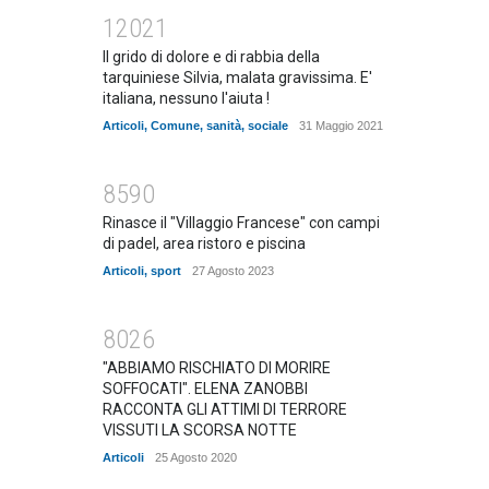
12021
Il grido di dolore e di rabbia della
tarquiniese Silvia, malata gravissima. E'
italiana, nessuno l'aiuta !
Articoli
,
Comune
,
sanità
,
sociale
31 Maggio 2021
8590
Rinasce il "Villaggio Francese" con campi
di padel, area ristoro e piscina
Articoli
,
sport
27 Agosto 2023
8026
"ABBIAMO RISCHIATO DI MORIRE
SOFFOCATI". ELENA ZANOBBI
RACCONTA GLI ATTIMI DI TERRORE
VISSUTI LA SCORSA NOTTE
Articoli
25 Agosto 2020