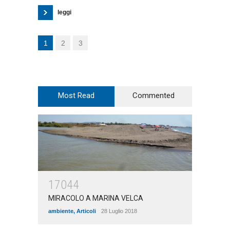
leggi
1
2
3
Most Read
Commented
17044
MIRACOLO A MARINA VELCA
ambiente
,
Articoli
28 Luglio 2018