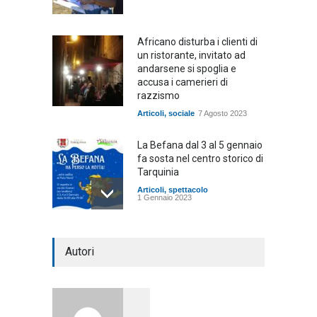
Africano disturba i clienti di
un ristorante, invitato ad
andarsene si spoglia e
accusa i camerieri di
razzismo
Articoli
,
sociale
7 Agosto 2023
La Befana dal 3 al 5 gennaio
fa sosta nel centro storico di
Tarquinia
Articoli
,
spettacolo
1 Gennaio 2023
Tutto pronto per il 2 gennaio,
Autori
il Presepe Vivente vi aspetta
per stupirvi
Articoli
,
cultura
1 Gennaio 2023