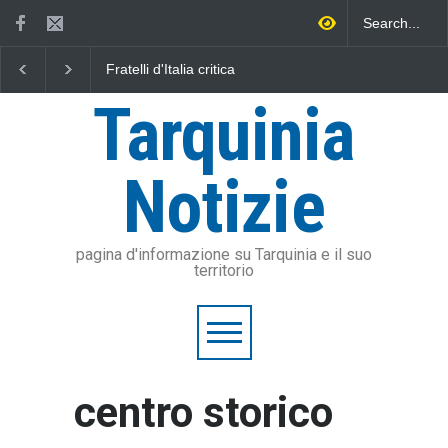
Fratelli d'Italia critica
L'Università della Tuscia e
Vincen
Sposetti per l'aumento
l'Assonautica Provinciale di
tarqui
dell'addizionale IRPEF: "una
Viterbo uniti nella difesa del
Tarquinia
stangata per i cittadini"
mare
Notizie
pagina d'informazione su Tarquinia e il suo
territorio
centro storico