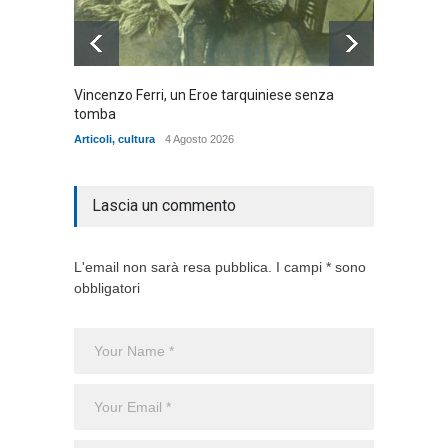
Vincenzo Ferri, un Eroe tarquiniese senza
Fratell
tomba
dell'ad
cittadin
Articoli
,
cultura
4 Agosto 2026
Articoli
,
Lascia un commento
L'email non sarà resa pubblica. I campi * sono
obbligatori