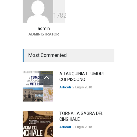
Agricoltura, dal Governo
1782
arrivano i pagamenti PAC, la
soddisfazione del Ministro
Lollobrigida
admin
ADMINISTRATOR
ambiente
,
Articoli
,
politica
27 Luglio 2026
Most Commented
A TARQUINIA I TUMORI
COLPISCONO ...
Articoli
2 Luglio 2018
TORNA LA SAGRA DEL
CINGHIALE
Articoli
2 Luglio 2018