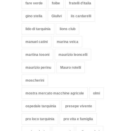
fare verde
foibe
fratelli d'italia
gino stella
Giulivi
iis cardarelli
lido di tarquinia
lions club
manuel catini
marina velca
martina tosoni
maurizio leoncelli
maurizio perinu
Mauro rotelli
moscherini
mostra mercato macchine agricole
olmi
ospedale tarquinia
presepe vivente
pro loco tarquinia
pro vita e famiglia