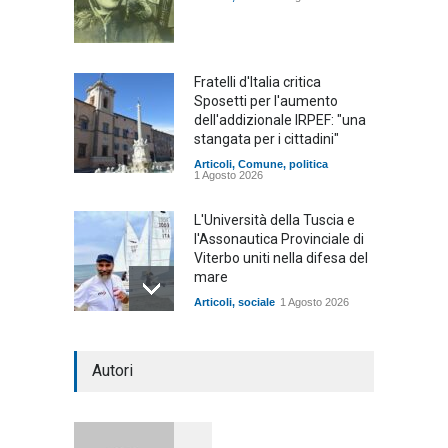
Fratelli d'Italia critica
Sposetti per l'aumento
dell'addizionale IRPEF: "una
stangata per i cittadini"
Articoli
,
Comune
,
politica
1 Agosto 2026
L'Università della Tuscia e
l'Assonautica Provinciale di
Viterbo uniti nella difesa del
mare
Articoli
,
sociale
1 Agosto 2026
Notte bianca a Tarquinia, un
Autori
mezzo insuccesso
annunciato
Articoli
1 Agosto 2026