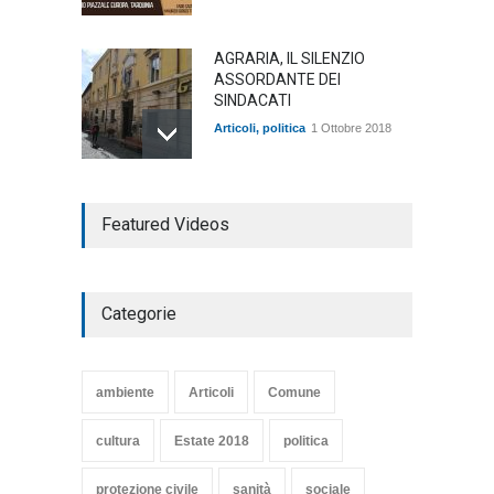
AGRARIA, IL SILENZIO
ASSORDANTE DEI
SINDACATI
Articoli
,
politica
1 Ottobre 2018
TARQUINIA NELLA "DIVINA
Featured Videos
COMMEDIA"
Articoli
,
cultura
27 Marzo 2020
Categorie
SE NE VA UN ALTRO PEZZO
DI STORIA DEL LIDO DI
TARQUINIA
ambiente
Articoli
Comune
Articoli
,
cultura
8 Maggio 2020
cultura
Estate 2018
politica
protezione civile
sanità
sociale