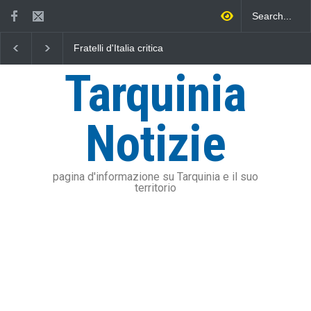
Fratelli d'Italia critica
L'Università della Tuscia e
Sposetti per l'aumento
l'Assonautica Provinciale di
dell'addizionale IRPEF: "una
Viterbo uniti nella difesa del
Tarquinia
stangata per i cittadini"
mare
Notizie
pagina d'informazione su Tarquinia e il suo
territorio