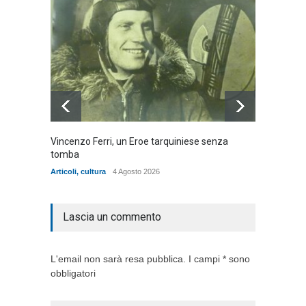
Vincenzo Ferri, un Eroe tarquiniese senza
Fratell
tomba
dell'ad
cittadin
Articoli
,
cultura
4 Agosto 2026
Articoli
,
Lascia un commento
L'email non sarà resa pubblica. I campi * sono
obbligatori