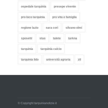
ospedale tarquinia
presepe vivente
pro loco tarquinia
pro vita e famiglia
regione lazio
sara cori
silvano olmi
sposetti
stas
talete
tarkna
tarquinia
tarquinia calcio
tarquinia lido
università agraria
ztl
© Copyright tarquinianotizie.it