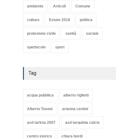
TARQUINIA
ambiente
Articoli
Comune
Articoli
,
cultura
8 Maggio 2020
cultura
Estate 2018
politica
protezione civile
sanità
sociale
spettacolo
sport
Tag
acqua pubblica
alberto riglietti
Alberto Tosoni
arianna centini
asd tarkna 2007
asd tarquinia calcio
centro storico
chiara bordi