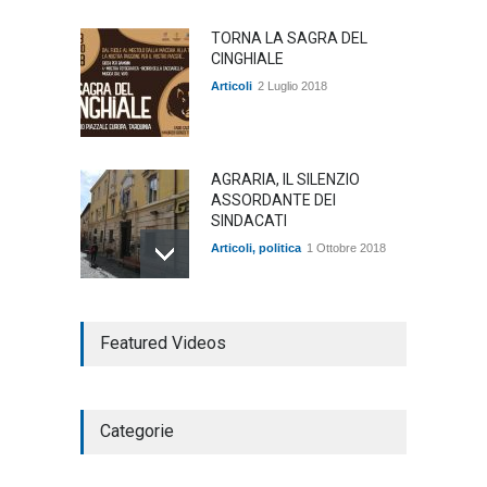
TORNA LA SAGRA DEL
CINGHIALE
Articoli
2 Luglio 2018
AGRARIA, IL SILENZIO
ASSORDANTE DEI
SINDACATI
Articoli
,
politica
1 Ottobre 2018
TARQUINIA NELLA "DIVINA
Featured Videos
COMMEDIA"
Articoli
,
cultura
27 Marzo 2020
Categorie
SE NE VA UN ALTRO PEZZO
DI STORIA DEL LIDO DI