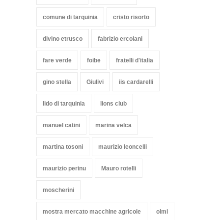
comune di tarquinia
cristo risorto
divino etrusco
fabrizio ercolani
fare verde
foibe
fratelli d'italia
gino stella
Giulivi
iis cardarelli
lido di tarquinia
lions club
manuel catini
marina velca
martina tosoni
maurizio leoncelli
maurizio perinu
Mauro rotelli
moscherini
mostra mercato macchine agricole
olmi