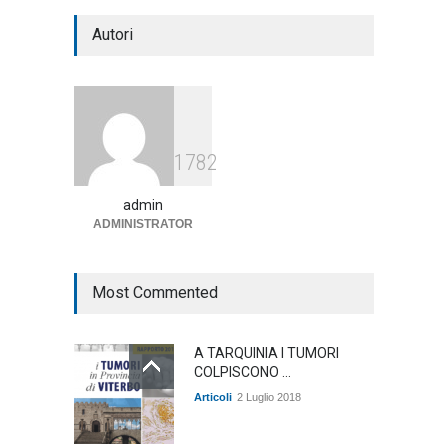
Notte bianca a Tarquinia, un
Autori
mezzo insuccesso
annunciato
Articoli
1 Agosto 2026
Agricoltura, dal Governo
1782
arrivano i pagamenti PAC, la
soddisfazione del Ministro
Lollobrigida
admin
ADMINISTRATOR
ambiente
,
Articoli
,
politica
27 Luglio 2026
Most Commented
A TARQUINIA I TUMORI
COLPISCONO ...
Articoli
2 Luglio 2018