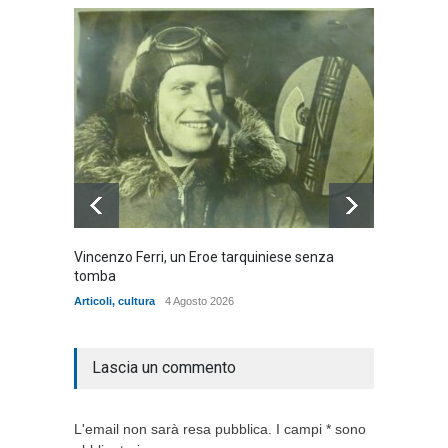
Vincenzo Ferri, un Eroe tarquiniese senza
Fratell
tomba
dell'ad
cittadin
Articoli
,
cultura
4 Agosto 2026
Articoli
,
Lascia un commento
L'email non sarà resa pubblica. I campi * sono