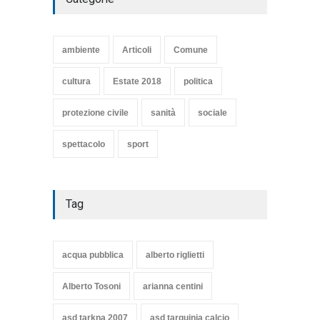
SE NE VA UN ALTRO PEZZO
DI STORIA DEL LIDO DI
TARQUINIA
ambiente
Articoli
Comune
Articoli
,
cultura
8 Maggio 2020
cultura
Estate 2018
politica
protezione civile
sanità
sociale
spettacolo
sport
Tag
acqua pubblica
alberto riglietti
Alberto Tosoni
arianna centini
asd tarkna 2007
asd tarquinia calcio