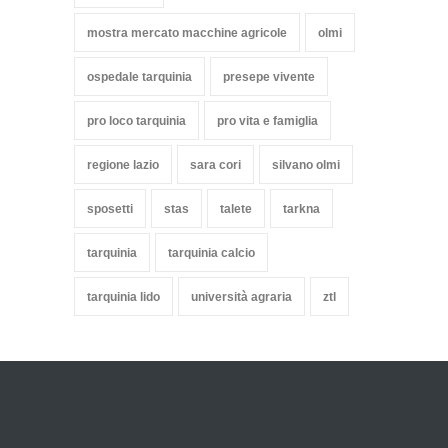
mostra mercato macchine agricole
olmi
ospedale tarquinia
presepe vivente
pro loco tarquinia
pro vita e famiglia
regione lazio
sara cori
silvano olmi
sposetti
stas
talete
tarkna
tarquinia
tarquinia calcio
tarquinia lido
università agraria
ztl