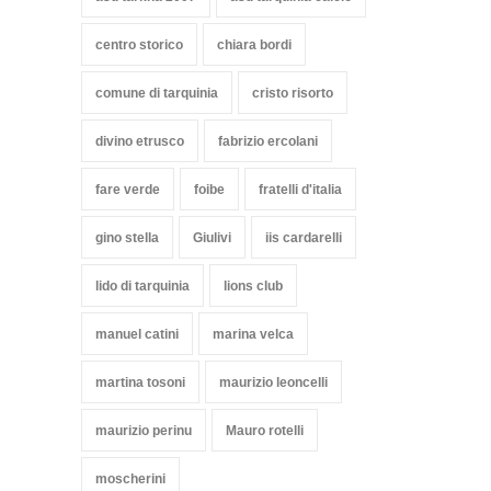
centro storico
chiara bordi
comune di tarquinia
cristo risorto
divino etrusco
fabrizio ercolani
fare verde
foibe
fratelli d'italia
gino stella
Giulivi
iis cardarelli
lido di tarquinia
lions club
manuel catini
marina velca
martina tosoni
maurizio leoncelli
maurizio perinu
Mauro rotelli
moscherini