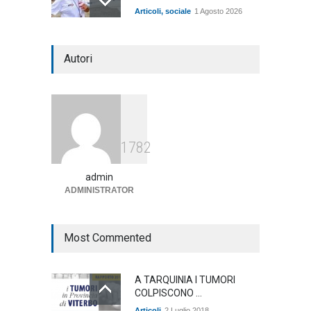
Articoli
,
sociale
1 Agosto 2026
Notte bianca a Tarquinia, un
Autori
mezzo insuccesso
annunciato
Articoli
1 Agosto 2026
Agricoltura, dal Governo
1782
arrivano i pagamenti PAC, la
soddisfazione del Ministro
Lollobrigida
admin
ADMINISTRATOR
ambiente
,
Articoli
,
politica
27 Luglio 2026
Most Commented
A TARQUINIA I TUMORI
COLPISCONO ...
Articoli
2 Luglio 2018