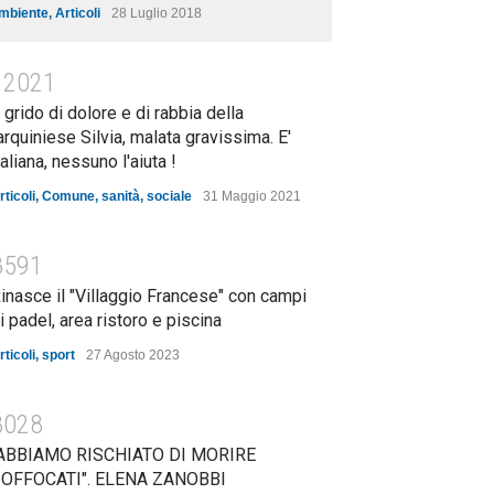
mbiente
,
Articoli
28 Luglio 2018
12021
l grido di dolore e di rabbia della
arquiniese Silvia, malata gravissima. E'
taliana, nessuno l'aiuta !
rticoli
,
Comune
,
sanità
,
sociale
31 Maggio 2021
8591
inasce il "Villaggio Francese" con campi
i padel, area ristoro e piscina
rticoli
,
sport
27 Agosto 2023
8028
ABBIAMO RISCHIATO DI MORIRE
OFFOCATI". ELENA ZANOBBI