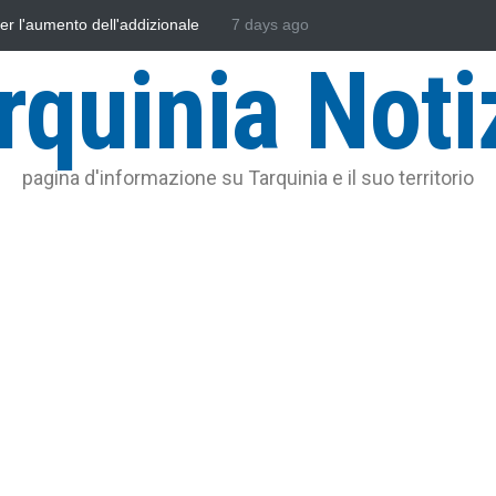
sonautica Provinciale di Viterbo
7 days ago
Vincenzo Ferri, un Eroe tarquinie
rquinia Noti
pagina d'informazione su Tarquinia e il suo territorio