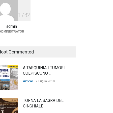
Agricoltura, dal Governo
arrivano i pagamenti PAC, la
1782
soddisfazione del Ministro
Lollobrigida
admin
ADMINISTRATOR
ambiente
,
Articoli
,
politica
27 Luglio 2026
ost Commented
A TARQUINIA I TUMORI
COLPISCONO ...
Articoli
2 Luglio 2018
TORNA LA SAGRA DEL
CINGHIALE