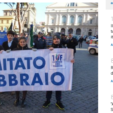
a
I
t
i
A
R
d
A
"
S