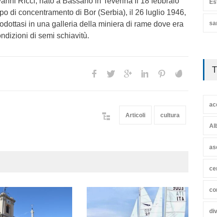
nni Ricci, nato a Bassano in Teverina il 18 febbraio
Es
 di concentramento di Bor (Serbia), il 26 luglio 1946,
sa
rodottasi in una galleria della miniera di rame dove era
ondizioni di semi schiavitù.
T
ac
Articoli
cultura
Al
as
ce
co
di