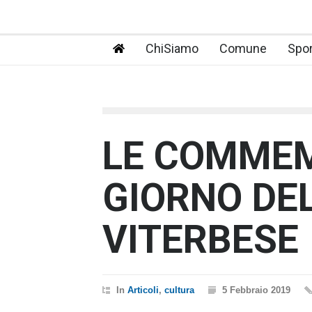
ChiSiamo
Comune
Spor
LE COMMEM
GIORNO DE
VITERBESE
In
Articoli
,
cultura
5 Febbraio 2019