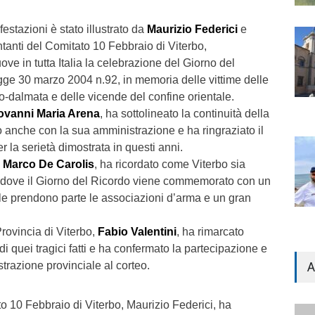
estazioni è stato illustrato da
Maurizio Federici
e
ntanti del Comitato 10 Febbraio di Viterbo,
e in tutta Italia la celebrazione del Giorno del
egge 30 marzo 2004 n.92, in memoria delle vittime delle
no-dalmata e delle vicende del confine orientale.
ovanni Maria Arena
, ha sottolineato la continuità della
 anche con la sua amministrazione e ha ringraziato il
 la serietà dimostrata in questi anni.
a
Marco De Carolis
, ha ricordato come Viterbo sia
ana dove il Giorno del Ricordo viene commemorato con un
uale prendono parte le associazioni d’arma e un gran
Provincia di Viterbo,
Fabio Valentini
, ha rimarcato
di quei tragici fatti e ha confermato la partecipazione e
A
strazione provinciale al corteo.
to 10 Febbraio di Viterbo, Maurizio Federici, ha