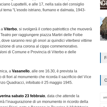
ciano Lupattelli, e alle 17, nella sala del consiglio
ul tema “L’esodo istriano, fiumano e dalmata, 1943-
, a
Viterbo
, si svolgerà il corteo patriottico che muoverà
 Teatro per raggiungere piazza Martiri delle Foibe
, dove saranno resi gli onori ai quindici viterbesi vittime
osizione di una corona al cippo commemorativo.
loni di Comune e Provincia di Viterbo e delle
F
nica, a
Vasanello
, alle ore 16.30, è prevista la
di fiori al monumento che ricorda il sacrificio del Vice
C
nzo Quadracci, infoibato il 25 maggio 1945.
erina sabato 23 febbraio
, data che attende la
am
terrà l’inaugurazione di un monumento in ricordo della