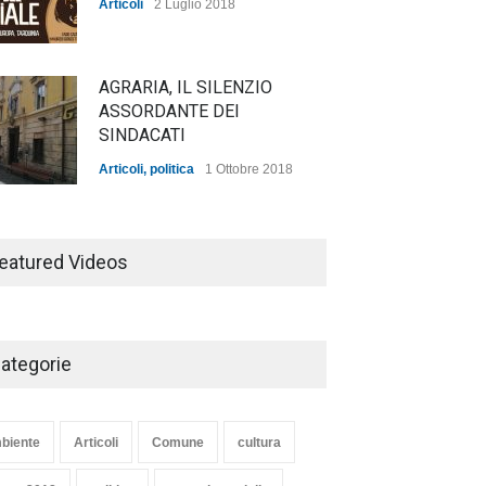
Articoli
2 Luglio 2018
AGRARIA, IL SILENZIO
ASSORDANTE DEI
SINDACATI
Articoli
,
politica
1 Ottobre 2018
TARQUINIA NELLA "DIVINA
COMMEDIA"
eatured Videos
Articoli
,
cultura
27 Marzo 2020
ategorie
SE NE VA UN ALTRO PEZZO
DI STORIA DEL LIDO DI
TARQUINIA
biente
Articoli
Comune
cultura
Articoli
,
cultura
8 Maggio 2020