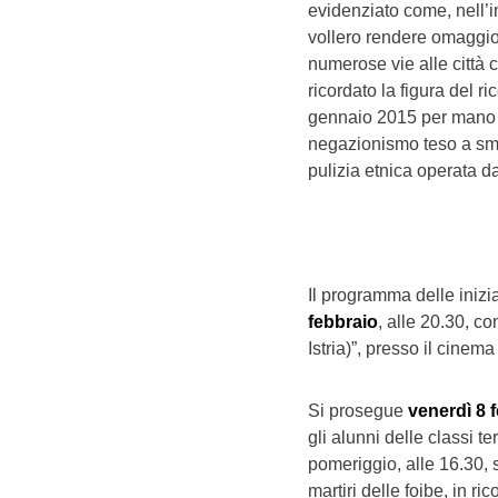
evidenziato come, nell’i
vollero rendere omaggio 
numerose vie alle città c
ricordato la figura del r
gennaio 2015 per mano di
negazionismo teso a smin
pulizia etnica operata da
Il programma delle inizia
febbraio
, alle 20.30, c
Istria)”, presso il cinem
Si prosegue
venerdì 8 
gli alunni delle classi te
pomeriggio, alle 16.30, 
martiri delle foibe, in ri