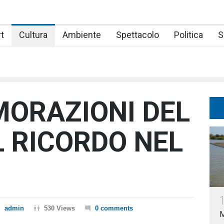
t
Cultura
Ambiente
Spettacolo
Politica
S
ORAZIONI DEL
L RICORDO NEL
admin
530 Views
0 comments