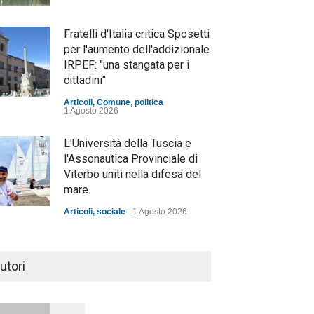
Fratelli d'Italia critica Sposetti
per l'aumento dell'addizionale
IRPEF: "una stangata per i
cittadini"
Articoli
,
Comune
,
politica
1 Agosto 2026
L'Università della Tuscia e
l'Assonautica Provinciale di
Viterbo uniti nella difesa del
mare
Articoli
,
sociale
1 Agosto 2026
Notte bianca a Tarquinia, un
mezzo insuccesso
utori
annunciato
Articoli
1 Agosto 2026