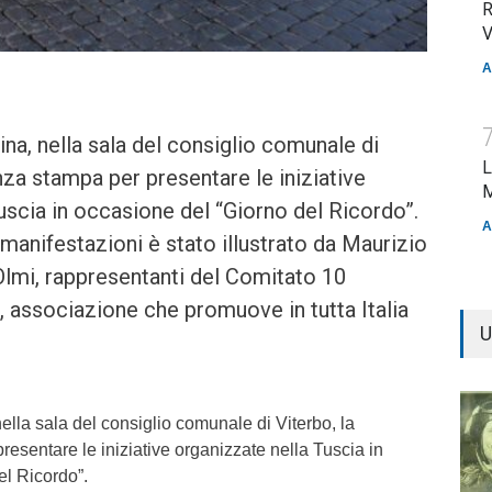
R
V
A
tina, nella sala del consiglio comunale di
L
nza stampa per presentare le iniziative
M
uscia in occasione del “Giorno del Ricordo”.
A
manifestazioni è stato illustrato da Maurizio
Olmi, rappresentanti del Comitato 10
, associazione che promuove in tutta Italia
U
 nella sala del consiglio comunale di Viterbo, la
esentare le iniziative organizzate nella Tuscia in
el Ricordo”.