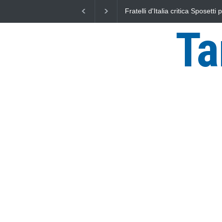
L'Università della Tuscia e l'As
uniti nella difesa del mare
Ta