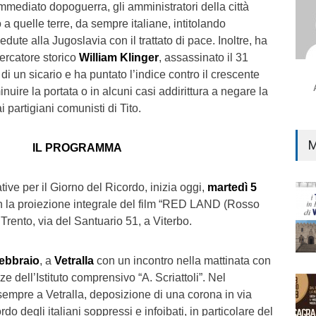
mmediato dopoguerra, gli amministratori della città
a quelle terre, da sempre italiane, intitolando
edute alla Jugoslavia con il trattato di pace. Inoltre, ha
icercatore storico
William Klinger
, assassinato il 31
 un sicario e ha puntato l’indice contro il crescente
uire la portata o in alcuni casi addirittura a negare la
i partigiani comunisti di Tito.
M
IL PROGRAMMA
tive per il Giorno del Ricordo, inizia oggi,
martedì 5
on la proiezione integrale del film “RED LAND (Rosso
a Trento, via del Santuario 51, a Viterbo.
febbraio
, a
Vetralla
con un incontro nella mattinata con
rze dell’Istituto comprensivo “A. Scriattoli”. Nel
sempre a Vetralla, deposizione di una corona in via
cordo degli italiani soppressi e infoibati, in particolare del