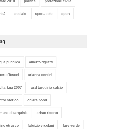
tate 2018
politica
protezione civile
nità
sociale
spettacolo
sport
ag
qua pubblica
alberto riglietti
berto Tosoni
arianna centini
d tarkna 2007
asd tarquinia calcio
ntro storico
chiara bordi
mune di tarquinia
cristo risorto
vino etrusco
fabrizio ercolani
fare verde