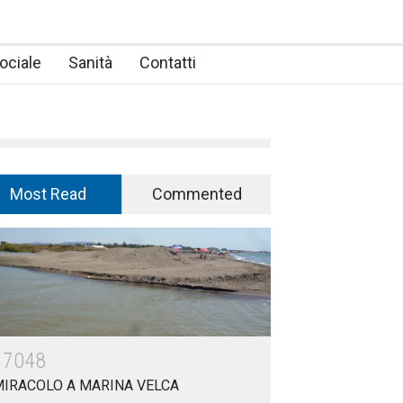
ociale
Sanità
Contatti
Most Read
Commented
17048
MIRACOLO A MARINA VELCA