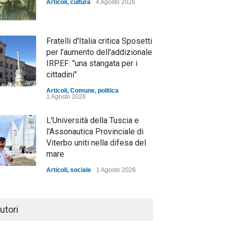
Articoli
,
cultura
4 Agosto 2026
Fratelli d'Italia critica Sposetti
per l'aumento dell'addizionale
IRPEF: "una stangata per i
cittadini"
Articoli
,
Comune
,
politica
1 Agosto 2026
L'Università della Tuscia e
l'Assonautica Provinciale di
Viterbo uniti nella difesa del
mare
Articoli
,
sociale
1 Agosto 2026
Notte bianca a Tarquinia, un
mezzo insuccesso
utori
annunciato