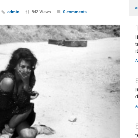
a
admin
542 Views
0 comments
I
t
i
A
R
d
A
"