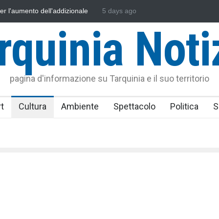
 l'Assonautica Provinciale di Viterbo
5 days ago
Vincenzo Ferri, un Eroe tarqu
rquinia Noti
pagina d'informazione su Tarquinia e il suo territorio
t
Cultura
Ambiente
Spettacolo
Politica
S