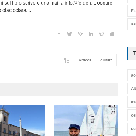
i sul libro scrivere una mail a info@fergen.it, oppure
lolaciociara.it.
Es
sa
T
Articoli
cultura
ac
Al
as
ce
co