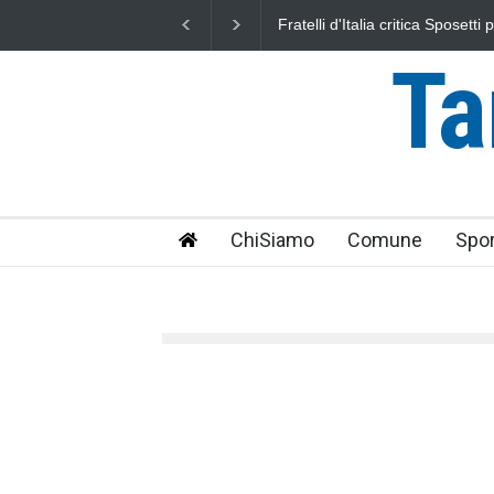
ca Sposetti per l'aumento dell'addizionale
L'Università della Tuscia e
er i cittadini"
uniti nella difesa del mare
Ta
ChiSiamo
Comune
Spor