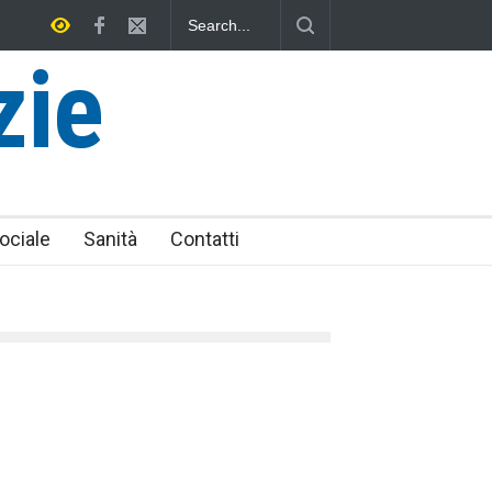
iniese senza tomba
zie
ociale
Sanità
Contatti