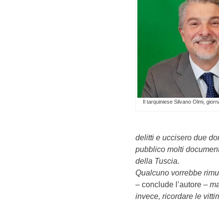
Il tarquiniese Silvano Olmi, giorn
delitti e uccisero due d
pubblico molti documenti
della Tuscia.
Qualcuno vorrebbe rimuo
– conclude l’autore –
ma
invece, ricordare le vitt