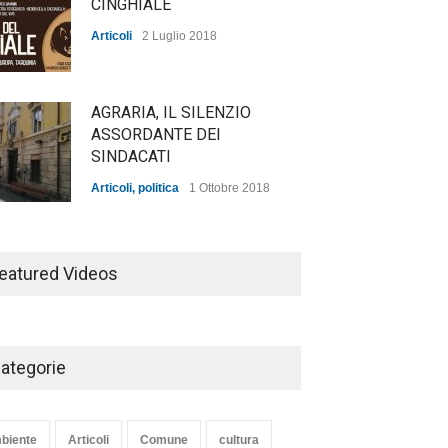
CINGHIALE
Articoli
2 Luglio 2018
AGRARIA, IL SILENZIO
ASSORDANTE DEI
SINDACATI
Articoli
,
politica
1 Ottobre 2018
TARQUINIA NELLA "DIVINA
COMMEDIA"
eatured Videos
Articoli
,
cultura
27 Marzo 2020
ategorie
SE NE VA UN ALTRO PEZZO
DI STORIA DEL LIDO DI
TARQUINIA
biente
Articoli
Comune
cultura