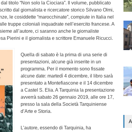
ro dal titolo “Non solo la Ciociara”. Il volume, pubblicato
critto dal giornalista e ricercatore storico Silvano Olmi,
lenze, le cosiddette “marocchinate”, compiute in Italia nel
lle truppe coloniali inquadrate nell’esercito francese. A
ieme all’autore, ci saranno anche le giornaliste
a Pierini e il giornalista e scrittore Emanuele Ricucci.
Quella di sabato è la prima di una serie di
presentazioni, alcune già inserite in un
programma. Per il momento sono fissate
alcune date: martedì 4 dicembre, il libro sarà
presentato a Montefiascone e il 14 dicembre
a Castel S. Elia. A Tarquinia la presentazione
avverrà sabato 26 gennaio 2019, alle ore 17,
presso la sala della Società Tarquiniense
d’Arte e Storia.
A
L’autore, essendo di Tarquinia, ha