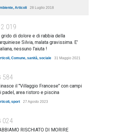
mbiente
,
Articoli
28 Luglio 2018
1
2
0
1
9
l grido di dolore e di rabbia della
arquiniese Silvia, malata gravissima. E'
taliana, nessuno l'aiuta !
rticoli
,
Comune
,
sanità
,
sociale
31 Maggio 2021
8
5
8
4
inasce il "Villaggio Francese" con campi
i padel, area ristoro e piscina
rticoli
,
sport
27 Agosto 2023
8
0
2
4
ABBIAMO RISCHIATO DI MORIRE