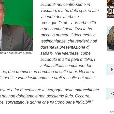
accaduti nel centro-sud e in
Toscana, ma ho dato spazio alle
vicende del viterbese
–
prosegue Olmi –
a Viterbo città
e nei comuni della Tuscia ho
raccolto numerosi documenti e
testimonianze, che renderò noti
durante la presentazione di
sabato. Nel viterbese, come
alista e ricercatore storico
accaduto in altre parti d’Italia, i
soldati alleati compirono dei
F
onne, due uomini e un bambino di sette anni. Nel libro
 inediti e varie testimonianze orali raccolte nei paesi
vere o far dimenticare la vergogna delle marocchinate
C
 noi non dobbiamo e non possiamo farlo. Occorre,
ime, soprattutto le donne che patirono pene indicibili.”
am