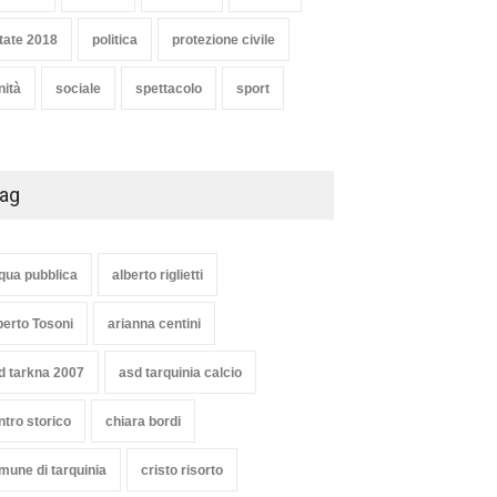
Articoli
,
cultura
8 Maggio 2020
tate 2018
politica
protezione civile
nità
sociale
spettacolo
sport
ag
qua pubblica
alberto riglietti
berto Tosoni
arianna centini
d tarkna 2007
asd tarquinia calcio
ntro storico
chiara bordi
mune di tarquinia
cristo risorto