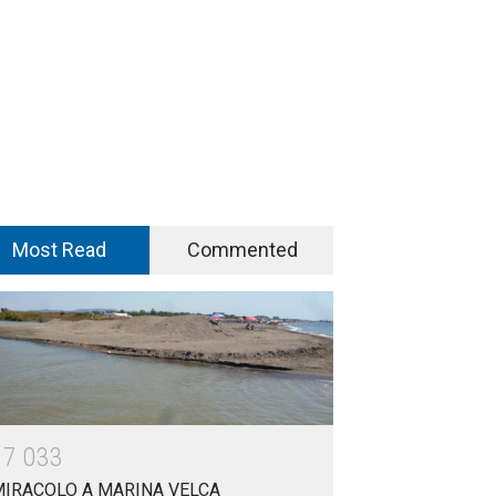
Most Read
Commented
1
7
0
3
3
MIRACOLO A MARINA VELCA