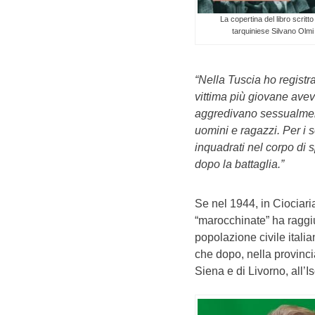
La copertina del libro scritto
tarquiniese Silvano Olmi
“Nella Tuscia ho registra
vittima più giovane aveva
aggredivano sessualment
uomini e ragazzi. Per i s
inquadrati nel corpo di s
dopo la battaglia.”
Se nel 1944, in Ciociaria
“marocchinate” ha raggiu
popolazione civile italia
che dopo, nella provincia
Siena e di Livorno, all’I