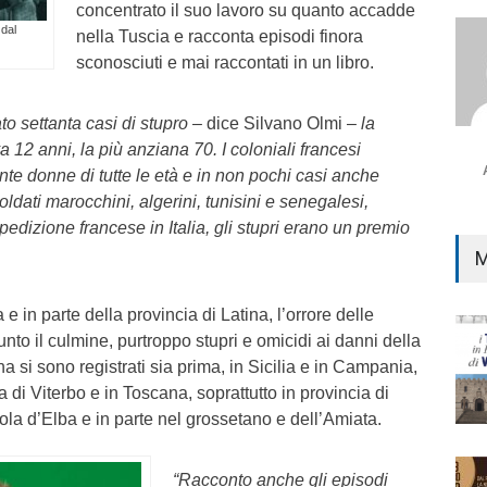
concentrato il suo lavoro su quanto accadde
 dal
nella Tuscia e racconta episodi finora
sconosciuti e mai raccontati in un libro.
to settanta casi di stupro
– dice Silvano Olmi –
la
 12 anni, la più anziana 70. I coloniali francesi
e donne di tutte le età e in non pochi casi anche
oldati marocchini, algerini, tunisini e senegalesi,
pedizione francese in Italia, gli stupri erano un premio
M
 e in parte della provincia di Latina, l’orrore delle
nto il culmine, purtroppo stupri e omicidi ai danni della
na si sono registrati sia prima, in Sicilia e in Campania,
 di Viterbo e in Toscana, soprattutto in provincia di
sola d’Elba e in parte nel grossetano e dell’Amiata.
“Racconto anche gli episodi