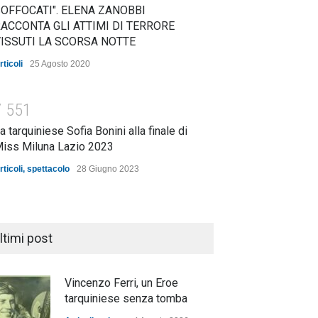
OFFOCATI". ELENA ZANOBBI
ACCONTA GLI ATTIMI DI TERRORE
ISSUTI LA SCORSA NOTTE
rticoli
25 Agosto 2020
7
5
5
1
a tarquiniese Sofia Bonini alla finale di
iss Miluna Lazio 2023
rticoli
,
spettacolo
28 Giugno 2023
ltimi post
Vincenzo Ferri, un Eroe
tarquiniese senza tomba