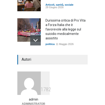
Articoli
,
sanità
,
sociale
28 Giugno 2026
Durissima critica di Pro Vita
a Forza Italia che è
favorevole alla legge sul
suicidio medicalmente
assistito
politica
11 Maggio 2026
Consegnate le firme sul
Autori
consenso informato dei
genitori
Articoli
,
sociale
10 Novembre 2025
1782
admin
ADMINISTRATOR