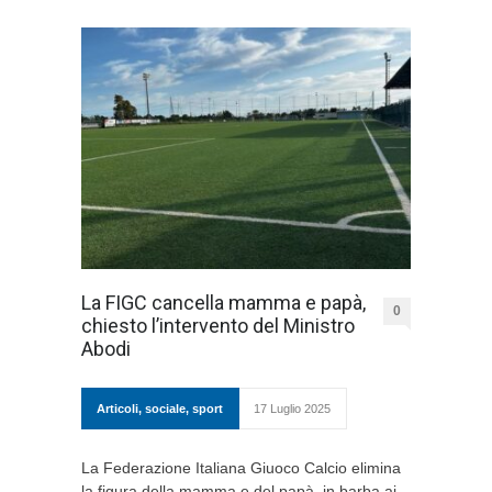
La FIGC cancella mamma e papà,
0
chiesto l’intervento del Ministro
Abodi
Articoli
,
sociale
,
sport
17 Luglio 2025
La Federazione Italiana Giuoco Calcio elimina
la figura della mamma e del papà, in barba ai