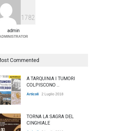
Agricoltura, dal Governo
arrivano i pagamenti PAC, la
1782
soddisfazione del Ministro
Lollobrigida
admin
ADMINISTRATOR
ambiente
,
Articoli
,
politica
27 Luglio 2026
ost Commented
A TARQUINIA I TUMORI
COLPISCONO ...
Articoli
2 Luglio 2018
TORNA LA SAGRA DEL
CINGHIALE