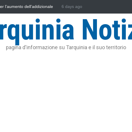
sonautica Provinciale di Viterbo
6 days ago
Vincenzo Ferri, un Eroe tarquinie
rquinia Noti
pagina d'informazione su Tarquinia e il suo territorio