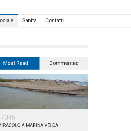
ociale
Sanità
Contatti
Most Read
Commented
17048
MIRACOLO A MARINA VELCA