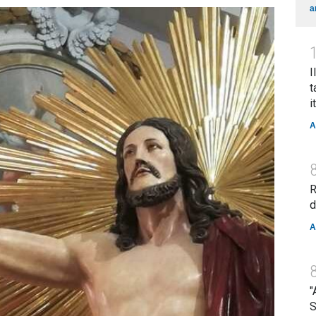
a
I
t
i
A
R
d
A
"
S