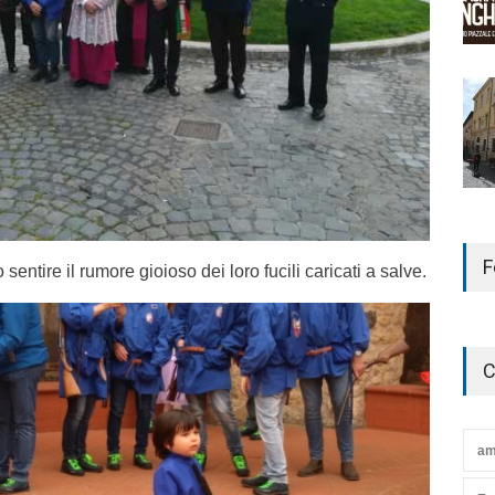
F
sentire il rumore gioioso dei loro fucili caricati a salve.
C
am