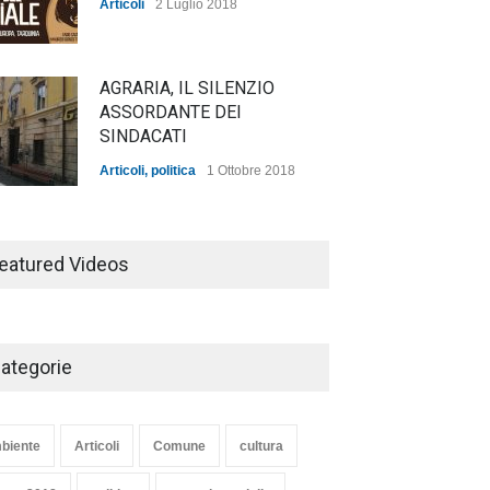
Articoli
2 Luglio 2018
AGRARIA, IL SILENZIO
ASSORDANTE DEI
SINDACATI
Articoli
,
politica
1 Ottobre 2018
TARQUINIA NELLA "DIVINA
COMMEDIA"
eatured Videos
Articoli
,
cultura
27 Marzo 2020
ategorie
SE NE VA UN ALTRO PEZZO
DI STORIA DEL LIDO DI
TARQUINIA
biente
Articoli
Comune
cultura
Articoli
,
cultura
8 Maggio 2020