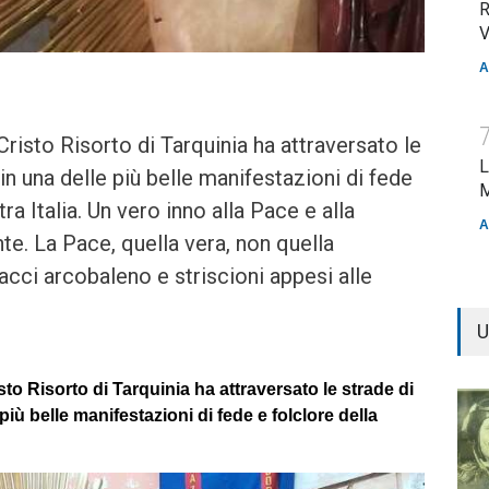
R
V
A
Cristo Risorto di Tarquinia ha attraversato le
L
 in una delle più belle manifestazioni di fede
M
ra Italia. Un vero inno alla Pace e alla
A
te. La Pace, quella vera, non quella
acci arcobaleno e striscioni appesi alle
i
U
sto Risorto di Tarquinia ha attraversato le strade di
più belle manifestazioni di fede e folclore della