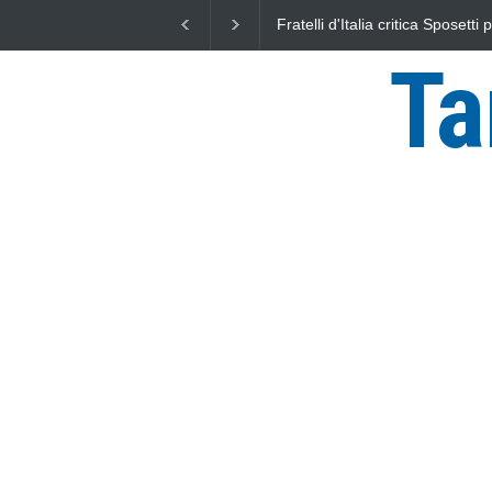
L'Università della Tuscia e l'As
uniti nella difesa del mare
Ta