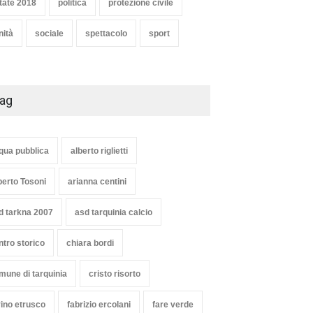
tate 2018
politica
protezione civile
nità
sociale
spettacolo
sport
ag
qua pubblica
alberto riglietti
berto Tosoni
arianna centini
d tarkna 2007
asd tarquinia calcio
ntro storico
chiara bordi
mune di tarquinia
cristo risorto
vino etrusco
fabrizio ercolani
fare verde