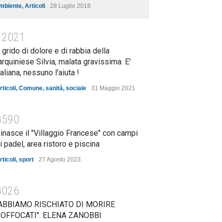
mbiente
,
Articoli
28 Luglio 2018
12021
l grido di dolore e di rabbia della
arquiniese Silvia, malata gravissima. E'
taliana, nessuno l'aiuta !
rticoli
,
Comune
,
sanità
,
sociale
31 Maggio 2021
8590
inasce il "Villaggio Francese" con campi
i padel, area ristoro e piscina
rticoli
,
sport
27 Agosto 2023
8026
ABBIAMO RISCHIATO DI MORIRE
OFFOCATI". ELENA ZANOBBI