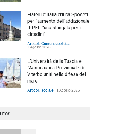
Fratelli d'Italia critica Sposetti
per l'aumento dell'addizionale
IRPEF: "una stangata per i
cittadini"
Articoli
,
Comune
,
politica
1 Agosto 2026
L'Università della Tuscia e
l'Assonautica Provinciale di
Viterbo uniti nella difesa del
mare
Articoli
,
sociale
1 Agosto 2026
Notte bianca a Tarquinia, un
mezzo insuccesso
utori
annunciato
Articoli
1 Agosto 2026