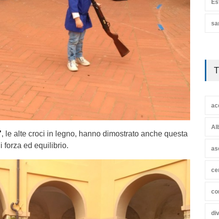
Es
sa
T
ac
Al
”
, le alte croci in legno, hanno dimostrato anche questa
i forza ed equilibrio.
as
ce
co
di