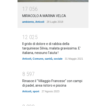
1
7
0
5
6
MIRACOLO A MARINA VELCA
ambiente
,
Articoli
28 Luglio 2018
1
2
0
2
5
Il grido di dolore e di rabbia della
tarquiniese Silvia, malata gravissima. E'
italiana, nessuno l'aiuta !
Articoli
,
Comune
,
sanità
,
sociale
31 Maggio 2021
8
5
9
7
Rinasce il "Villaggio Francese" con campi
di padel, area ristoro e piscina
Articoli
,
sport
27 Agosto 2023