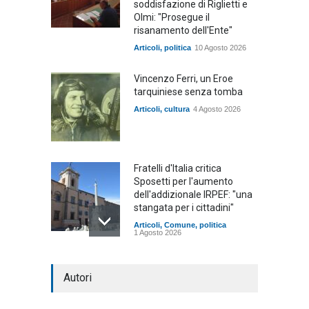
soddisfazione di Riglietti e
Olmi: "Prosegue il
risanamento dell'Ente"
Articoli
,
politica
10 Agosto 2026
Vincenzo Ferri, un Eroe
tarquiniese senza tomba
Articoli
,
cultura
4 Agosto 2026
Fratelli d'Italia critica
Sposetti per l'aumento
dell'addizionale IRPEF: "una
stangata per i cittadini"
Articoli
,
Comune
,
politica
1 Agosto 2026
L'Università della Tuscia e
Autori
l'Assonautica Provinciale di
Viterbo uniti nella difesa del
mare