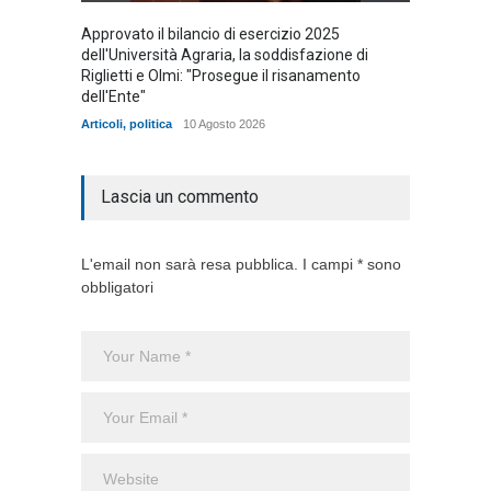
Approvato il bilancio di esercizio 2025
Vincen
dell'Università Agraria, la soddisfazione di
tomba
Riglietti e Olmi: "Prosegue il risanamento
Articoli
,
dell'Ente"
Articoli
,
politica
10 Agosto 2026
Lascia un commento
L'email non sarà resa pubblica. I campi * sono
obbligatori