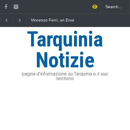
Vincenzo Ferri, un Eroe
Fratelli d'Italia critica
Approva
tarquiniese senza tomba
Sposetti per l'aumento
eserci
dell'addizionale IRPEF: "una
dell'Un
Tarquinia
stangata per i cittadini"
soddisf
Olmi: 
risana
Notizie
pagina d'informazione su Tarquinia e il suo
territorio