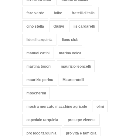
fare verde
foibe
fratelli d'italia
gino stella
Giulivi
iis cardarelli
lido di tarquinia
lions club
manuel catini
marina velca
martina tosoni
maurizio leoncelli
maurizio perinu
Mauro rotelli
moscherini
mostra mercato macchine agricole
olmi
ospedale tarquinia
presepe vivente
pro loco tarquinia
pro vita e famiglia