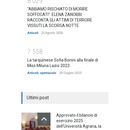
8
0
2
9
"ABBIAMO RISCHIATO DI MORIRE
SOFFOCATI". ELENA ZANOBBI
RACCONTA GLI ATTIMI DI TERRORE
VISSUTI LA SCORSA NOTTE
Articoli
25 Agosto 2020
7
5
5
8
La tarquiniese Sofia Bonini alla finale di
Miss Miluna Lazio 2023
Articoli
,
spettacolo
28 Giugno 2023
Ultimi post
Approvato il bilancio di
esercizio 2025
dell'Università Agraria, la