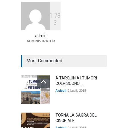
Articoli
,
sociale
1 Agosto 2026
1
7
8
Notte bianca a Tarquinia, un
3
mezzo insuccesso
annunciato
admin
Articoli
1 Agosto 2026
ADMINISTRATOR
Most Commented
A TARQUINIA I TUMORI
COLPISCONO ...
Articoli
2 Luglio 2018
TORNA LA SAGRA DEL
CINGHIALE
Articoli
2 Luglio 2018