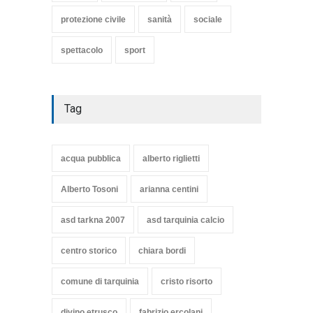
protezione civile
sanità
sociale
spettacolo
sport
Tag
acqua pubblica
alberto riglietti
Alberto Tosoni
arianna centini
asd tarkna 2007
asd tarquinia calcio
centro storico
chiara bordi
comune di tarquinia
cristo risorto
divino etrusco
fabrizio ercolani