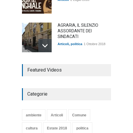
AGRARIA, IL SILENZIO
ASSORDANTE DEI
SINDACATI
Articoli
,
politica
1 Ottobre 2018
TARQUINIA NELLA "DIVINA
Featured Videos
COMMEDIA"
Articoli
,
cultura
27 Marzo 2020
Categorie
SE NE VA UN ALTRO PEZZO
DI STORIA DEL LIDO DI
TARQUINIA
ambiente
Articoli
Comune
Articoli
,
cultura
8 Maggio 2020
cultura
Estate 2018
politica