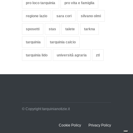
pro loco tarquinia
pro vita e famiglia
regione lazio
sara cori
silvano olmi
sposetti
stas
talete
tarkna
tarquinia
tarquinia calcio
tarquinia lido
università agraria
ztl
© Copyright tarquinianotizie.it
Cookie Policy
Privacy Policy