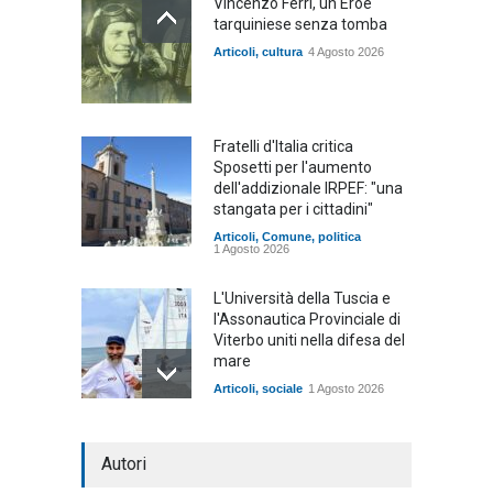
Vincenzo Ferri, un Eroe
tarquiniese senza tomba
Articoli
,
cultura
4 Agosto 2026
Fratelli d'Italia critica
Sposetti per l'aumento
dell'addizionale IRPEF: "una
stangata per i cittadini"
Articoli
,
Comune
,
politica
1 Agosto 2026
L'Università della Tuscia e
l'Assonautica Provinciale di
Viterbo uniti nella difesa del
mare
Articoli
,
sociale
1 Agosto 2026
Notte bianca a Tarquinia, un
Autori
mezzo insuccesso
annunciato