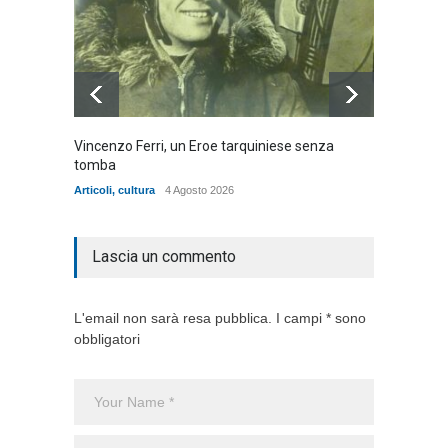
Vincenzo Ferri, un Eroe tarquiniese senza
Fratell
tomba
dell'ad
cittadin
Articoli
,
cultura
4 Agosto 2026
Articoli
,
Lascia un commento
L'email non sarà resa pubblica. I campi * sono
obbligatori