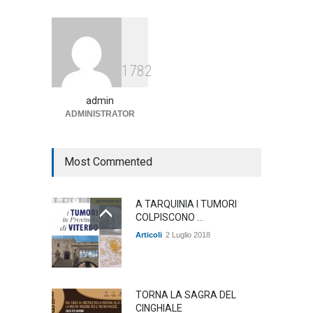
Articoli
1 Agosto 2026
Agricoltura, dal Governo
1782
arrivano i pagamenti PAC, la
soddisfazione del Ministro
Lollobrigida
admin
ADMINISTRATOR
ambiente
,
Articoli
,
politica
27 Luglio 2026
Most Commented
A TARQUINIA I TUMORI
COLPISCONO ...
Articoli
2 Luglio 2018
TORNA LA SAGRA DEL
CINGHIALE