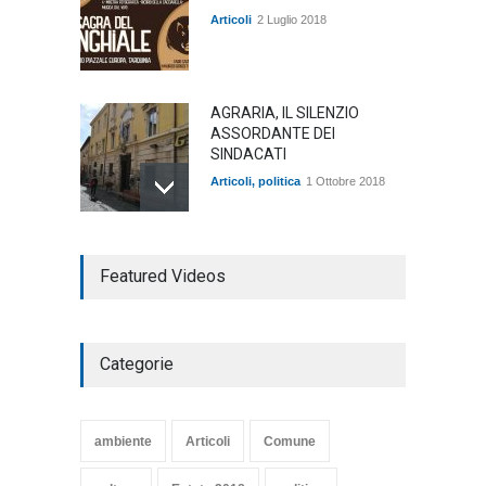
Articoli
2 Luglio 2018
AGRARIA, IL SILENZIO
ASSORDANTE DEI
SINDACATI
Articoli
,
politica
1 Ottobre 2018
TARQUINIA NELLA "DIVINA
Featured Videos
COMMEDIA"
Articoli
,
cultura
27 Marzo 2020
Categorie
SE NE VA UN ALTRO PEZZO
DI STORIA DEL LIDO DI
TARQUINIA
ambiente
Articoli
Comune
Articoli
,
cultura
8 Maggio 2020