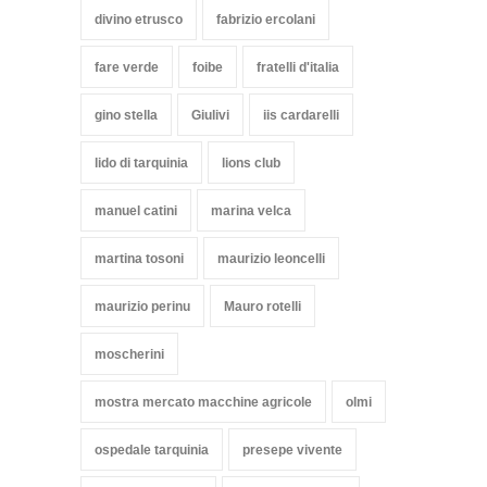
divino etrusco
fabrizio ercolani
fare verde
foibe
fratelli d'italia
gino stella
Giulivi
iis cardarelli
lido di tarquinia
lions club
manuel catini
marina velca
martina tosoni
maurizio leoncelli
maurizio perinu
Mauro rotelli
moscherini
mostra mercato macchine agricole
olmi
ospedale tarquinia
presepe vivente