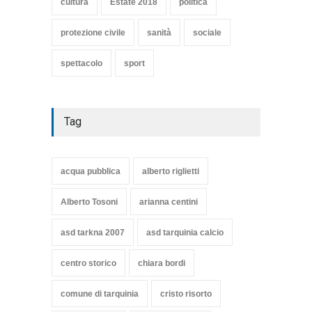
cultura
Estate 2018
politica
protezione civile
sanità
sociale
spettacolo
sport
Tag
acqua pubblica
alberto riglietti
Alberto Tosoni
arianna centini
asd tarkna 2007
asd tarquinia calcio
centro storico
chiara bordi
comune di tarquinia
cristo risorto