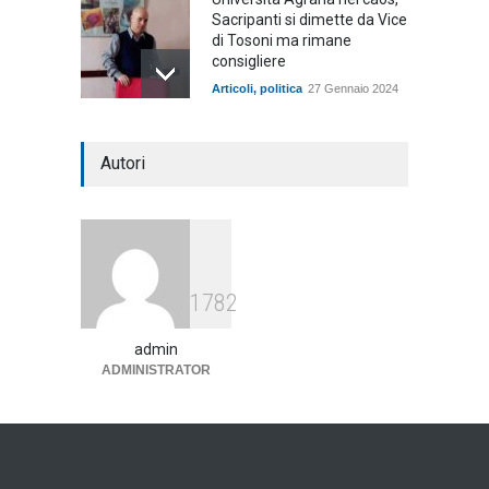
Sacripanti si dimette da Vice
di Tosoni ma rimane
consigliere
Articoli
,
politica
27 Gennaio 2024
Riflettori sempre accesi
Autori
sull'Università Agraria, il
presidente Tosoni riceve
lettere da opposizione e
Comune
Articoli
,
politica
22 Dicembre 2023
1782
admin
ADMINISTRATOR