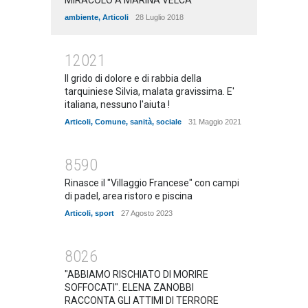
MIRACOLO A MARINA VELCA
ambiente
,
Articoli
28 Luglio 2018
12021
Il grido di dolore e di rabbia della
tarquiniese Silvia, malata gravissima. E'
italiana, nessuno l'aiuta !
Articoli
,
Comune
,
sanità
,
sociale
31 Maggio 2021
8590
Rinasce il "Villaggio Francese" con campi
di padel, area ristoro e piscina
Articoli
,
sport
27 Agosto 2023
8026
"ABBIAMO RISCHIATO DI MORIRE
SOFFOCATI". ELENA ZANOBBI
RACCONTA GLI ATTIMI DI TERRORE