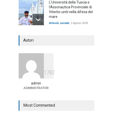
L'Università della Tuscia e
l'Assonautica Provinciale di
Viterbo uniti nella difesa del
mare
Articoli
,
sociale
1 Agosto 2026
Notte bianca a Tarquinia, un
Autori
mezzo insuccesso
annunciato
Articoli
1 Agosto 2026
Agricoltura, dal Governo
1782
arrivano i pagamenti PAC, la
soddisfazione del Ministro
Lollobrigida
admin
ADMINISTRATOR
ambiente
,
Articoli
,
politica
27 Luglio 2026
Most Commented