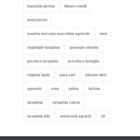
maurizio perinu
Mauro rotelli
moscherini
mostra mercato macchine agricole
olmi
ospedale tarquinia
presepe vivente
pro loco tarquinia
pro vita e famiglia
regione lazio
sara cori
silvano olmi
sposetti
stas
talete
tarkna
tarquinia
tarquinia calcio
tarquinia lido
università agraria
ztl