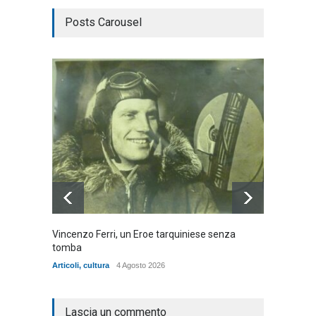
Posts Carousel
Vincenzo Ferri, un Eroe tarquiniese senza
Fratell
tomba
dell'ad
cittadin
Articoli
,
cultura
4 Agosto 2026
Articoli
,
Lascia un commento