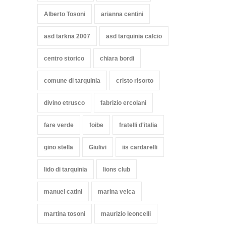
Alberto Tosoni
arianna centini
asd tarkna 2007
asd tarquinia calcio
centro storico
chiara bordi
comune di tarquinia
cristo risorto
divino etrusco
fabrizio ercolani
fare verde
foibe
fratelli d'italia
gino stella
Giulivi
iis cardarelli
lido di tarquinia
lions club
manuel catini
marina velca
martina tosoni
maurizio leoncelli