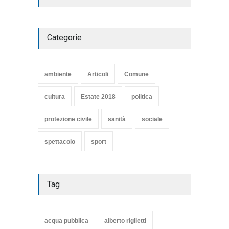
Articoli
,
cultura
27 Marzo 2020
Categorie
SE NE VA UN ALTRO PEZZO
DI STORIA DEL LIDO DI
TARQUINIA
ambiente
Articoli
Comune
Articoli
,
cultura
8 Maggio 2020
cultura
Estate 2018
politica
protezione civile
sanità
sociale
spettacolo
sport
Tag
acqua pubblica
alberto riglietti