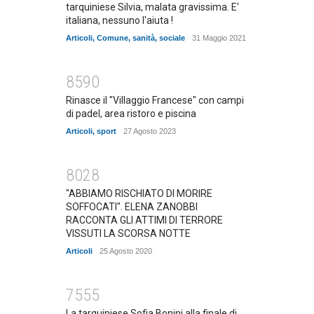
tarquiniese Silvia, malata gravissima. E'
italiana, nessuno l'aiuta !
Articoli
,
Comune
,
sanità
,
sociale
31 Maggio 2021
8590
Rinasce il "Villaggio Francese" con campi
di padel, area ristoro e piscina
Articoli
,
sport
27 Agosto 2023
8028
"ABBIAMO RISCHIATO DI MORIRE
SOFFOCATI". ELENA ZANOBBI
RACCONTA GLI ATTIMI DI TERRORE
VISSUTI LA SCORSA NOTTE
Articoli
25 Agosto 2020
7555
La tarquiniese Sofia Bonini alla finale di