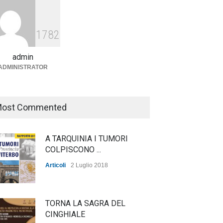
Agricoltura, dal Governo
arrivano i pagamenti PAC, la
1782
soddisfazione del Ministro
Lollobrigida
admin
ADMINISTRATOR
ambiente
,
Articoli
,
politica
27 Luglio 2026
ost Commented
A TARQUINIA I TUMORI
COLPISCONO ...
Articoli
2 Luglio 2018
TORNA LA SAGRA DEL
CINGHIALE