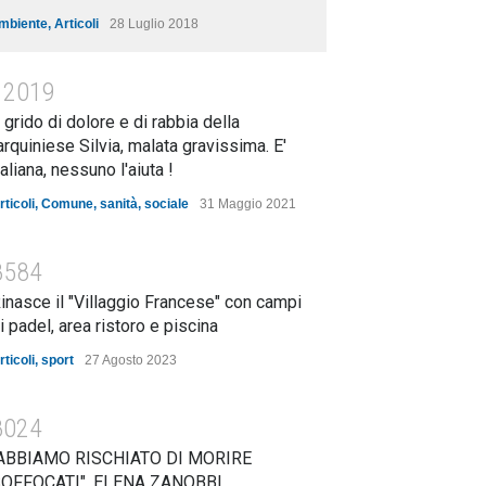
mbiente
,
Articoli
28 Luglio 2018
12019
l grido di dolore e di rabbia della
arquiniese Silvia, malata gravissima. E'
taliana, nessuno l'aiuta !
rticoli
,
Comune
,
sanità
,
sociale
31 Maggio 2021
8584
inasce il "Villaggio Francese" con campi
i padel, area ristoro e piscina
rticoli
,
sport
27 Agosto 2023
8024
ABBIAMO RISCHIATO DI MORIRE
OFFOCATI". ELENA ZANOBBI