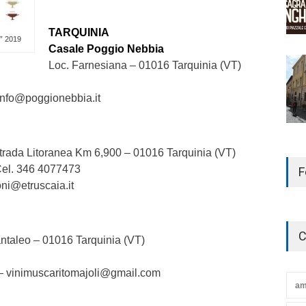
TARQUINIA
o” 2019
Casale Poggio Nebbia
Loc. Farnesiana – 01016 Tarquinia (VT)
info@poggionebbia.it
 Strada Litoranea Km 6,900 – 01016 Tarquinia (VT)
Cel. 346 4077473
F
oni@etruscaia.it
C
ntaleo – 01016 Tarquinia (VT)
 – vinimuscaritomajoli@gmail.com
am