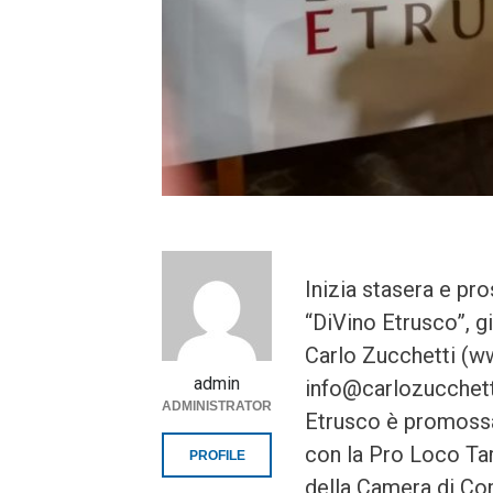
Inizia stasera e pr
“DiVino Etrusco”, gi
Carlo Zucchetti (ww
admin
info@carlozucchett
ADMINISTRATOR
Etrusco è promossa
con la Pro Loco Tar
PROFILE
della Camera di Com