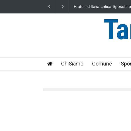
L'Università della Tuscia e l'As
uniti nella difesa del mare
Ta
ChiSiamo
Comune
Spor