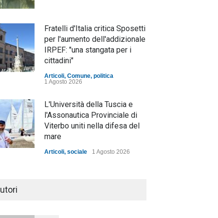
Fratelli d'Italia critica Sposetti
per l'aumento dell'addizionale
IRPEF: "una stangata per i
cittadini"
Articoli
,
Comune
,
politica
1 Agosto 2026
L'Università della Tuscia e
l'Assonautica Provinciale di
Viterbo uniti nella difesa del
mare
Articoli
,
sociale
1 Agosto 2026
Notte bianca a Tarquinia, un
mezzo insuccesso
utori
annunciato
Articoli
1 Agosto 2026