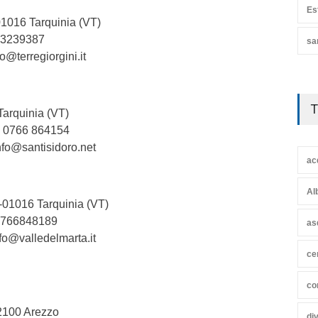
Es
01016 Tarquinia (VT)
8 3239387
sa
fo@terregiorgini.it
T
Tarquinia (VT)
. 0766 864154
nfo@santisidoro.net
ac
Al
 -01016 Tarquinia (VT)
 0766848189
as
fo@valledelmarta.it
ce
co
2100 Arezzo
di