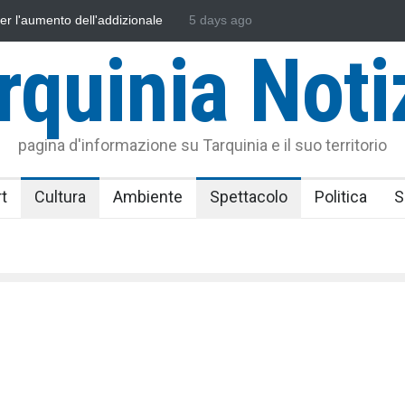
sonautica Provinciale di Viterbo
5 days ago
Vincenzo Ferri, un Eroe tarquinie
rquinia Noti
pagina d'informazione su Tarquinia e il suo territorio
t
Cultura
Ambiente
Spettacolo
Politica
S