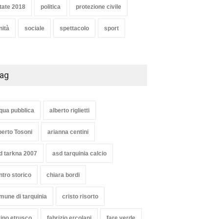
tate 2018
politica
protezione civile
nità
sociale
spettacolo
sport
ag
qua pubblica
alberto riglietti
berto Tosoni
arianna centini
d tarkna 2007
asd tarquinia calcio
ntro storico
chiara bordi
mune di tarquinia
cristo risorto
vino etrusco
fabrizio ercolani
fare verde