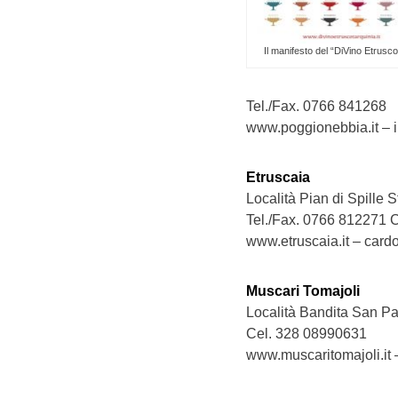
Il manifesto del “DiVino Etrusc
Tel./Fax. 0766 841268
www.poggionebbia.it – 
Etruscaia
Località Pian di Spille
Tel./Fax. 0766 812271 
www.etruscaia.it – card
Muscari Tomajoli
Località Bandita San Pa
Cel. 328 08990631
www.muscaritomajoli.it