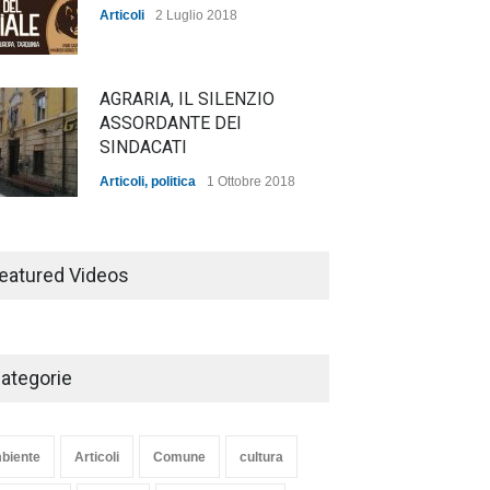
Articoli
2 Luglio 2018
AGRARIA, IL SILENZIO
ASSORDANTE DEI
SINDACATI
Articoli
,
politica
1 Ottobre 2018
TARQUINIA NELLA "DIVINA
COMMEDIA"
eatured Videos
Articoli
,
cultura
27 Marzo 2020
ategorie
SE NE VA UN ALTRO PEZZO
DI STORIA DEL LIDO DI
TARQUINIA
biente
Articoli
Comune
cultura
Articoli
,
cultura
8 Maggio 2020