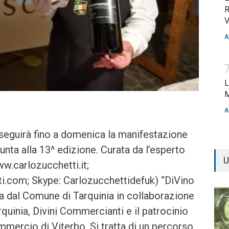
R
V
A
L
M
A
oseguirà fino a domenica la manifestazione
unta alla 13^ edizione. Curata da l’esperto
U
w.carlozucchetti.it;
i.com; Skype: Carlozucchettidefuk) “DiVino
 dal Comune di Tarquinia in collaborazione
quinia, Divini Commercianti e il patrocinio
mercio di Viterbo. Si tratta di un percorso