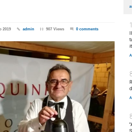
a
o 2019
admin
907 Views
0 comments
I
t
i
A
R
d
A
"
S