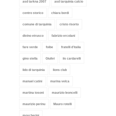
asd tarkna 2007
asd tarquinia calcio
centro storico
chiara bordi
comune di tarquinia
cristo risorto
divino etrusco
fabrizio ercolani
fare verde
foibe
fratelli d'italia
gino stella
Giulivi
iis cardarelli
lido di tarquinia
lions club
manuel catini
marina velca
martina tosoni
maurizio leoncelli
maurizio perinu
Mauro rotelli
moscherini