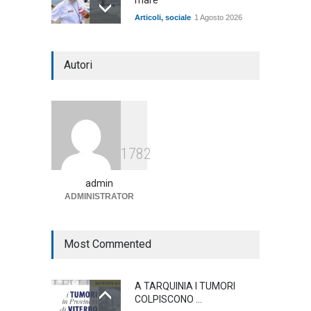
Articoli
,
sociale
1 Agosto 2026
Notte bianca a Tarquinia, un
Autori
mezzo insuccesso
annunciato
Articoli
1 Agosto 2026
Agricoltura, dal Governo
1782
arrivano i pagamenti PAC, la
soddisfazione del Ministro
Lollobrigida
admin
ADMINISTRATOR
ambiente
,
Articoli
,
politica
27 Luglio 2026
Most Commented
A TARQUINIA I TUMORI
COLPISCONO ...