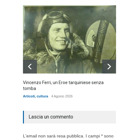
Vincenzo Ferri, un Eroe tarquiniese senza
Fratell
tomba
dell'ad
cittadin
Articoli
,
cultura
4 Agosto 2026
Articoli
,
Lascia un commento
L'email non sarà resa pubblica. I campi * sono