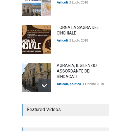
Articoli
2 Luglio 2018
TORNA LA SAGRA DEL
CINGHIALE
Articoli
2 Luglio 2018
AGRARIA, IL SILENZIO
ASSORDANTE DEI
SINDACATI
Articoli
,
politica
1 Ottobre 2018
TARQUINIA NELLA "DIVINA
Featured Videos
COMMEDIA"
Articoli
,
cultura
27 Marzo 2020