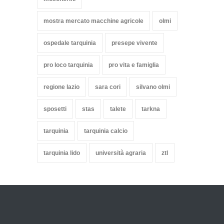
mostra mercato macchine agricole
olmi
ospedale tarquinia
presepe vivente
pro loco tarquinia
pro vita e famiglia
regione lazio
sara cori
silvano olmi
sposetti
stas
talete
tarkna
tarquinia
tarquinia calcio
tarquinia lido
università agraria
ztl