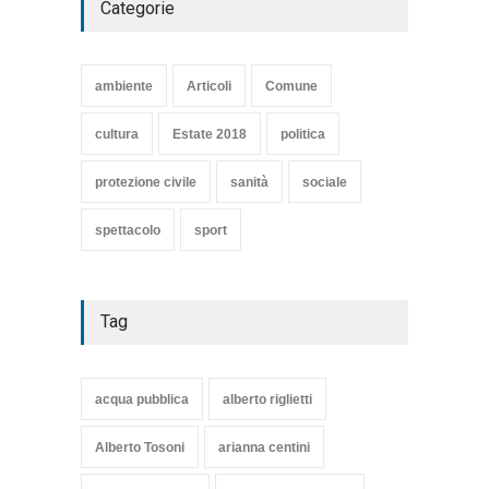
Categorie
SE NE VA UN ALTRO PEZZO
DI STORIA DEL LIDO DI
TARQUINIA
ambiente
Articoli
Comune
Articoli
,
cultura
8 Maggio 2020
cultura
Estate 2018
politica
protezione civile
sanità
sociale
spettacolo
sport
Tag
acqua pubblica
alberto riglietti
Alberto Tosoni
arianna centini