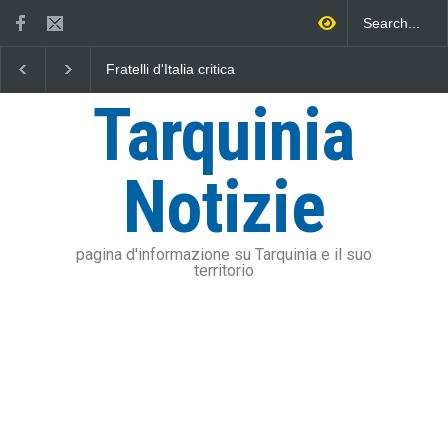
L'Università della Tuscia e
Vincenzo Ferri, un Er
l'Assonautica Provinciale di
tarquiniese senza to
Viterbo uniti nella difesa del
Tarquinia
mare
Notizie
pagina d'informazione su Tarquinia e il suo
territorio