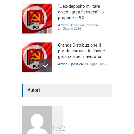
"L'ex-deposito militare
diventi area fieristica", lo
propone il PCI
Articoli
,
Comune
,
politica
14 Giugno 2026
Grande Distribuzione, il
partito comunista chiede
garanzie per i lavoratori
Articoli
,
politica
1 Giugno 2026
Caria (PCI), "Ecco perché
Autori
blocchiamo tutto"
Articoli
,
politica
26 Settembre 2025
1782