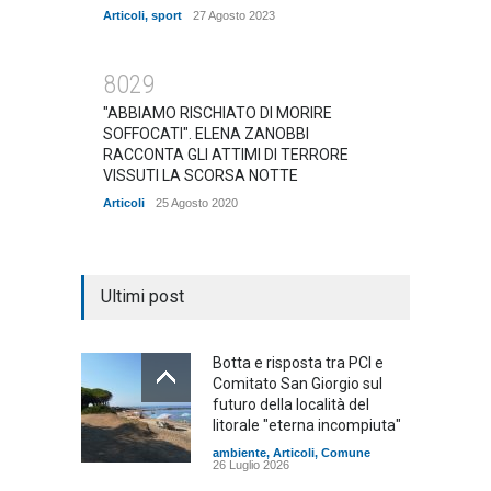
Articoli
,
sport
27 Agosto 2023
8029
"ABBIAMO RISCHIATO DI MORIRE
SOFFOCATI". ELENA ZANOBBI
RACCONTA GLI ATTIMI DI TERRORE
VISSUTI LA SCORSA NOTTE
Articoli
25 Agosto 2020
Ultimi post
Botta e risposta tra PCI e
Comitato San Giorgio sul
futuro della località del
litorale "eterna incompiuta"
ambiente
,
Articoli
,
Comune
26 Luglio 2026