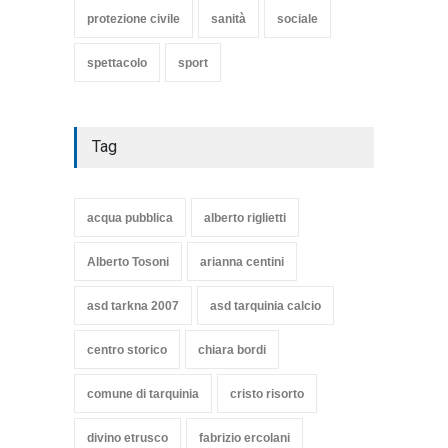
protezione civile
sanità
sociale
spettacolo
sport
Tag
acqua pubblica
alberto riglietti
Alberto Tosoni
arianna centini
asd tarkna 2007
asd tarquinia calcio
centro storico
chiara bordi
comune di tarquinia
cristo risorto
divino etrusco
fabrizio ercolani