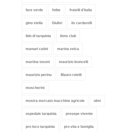
fare verde
foibe
fratelli d'italia
gino stella
Giulivi
iis cardarelli
lido di tarquinia
lions club
manuel catini
marina velca
martina tosoni
maurizio leoncelli
maurizio perinu
Mauro rotelli
moscherini
mostra mercato macchine agricole
olmi
ospedale tarquinia
presepe vivente
pro loco tarquinia
pro vita e famiglia