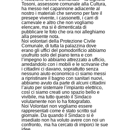
Tosoni, assessore comunale alla Cultura,
ha messo nel capannone adiacente al
nostro i materiali che servono per fare il
presepe vivente, i cassonetti, i carri di
carnevale e altro che non vogliamo
elencare, ma si è dimenticata di
pubblicare le foto che ora noi alleghiamo
alla presente nota.
Noi volontari della Protezione Civile
Comunale, di tutta la palazzina dove
erano gli uffici del pomodorificio abbiamo
usufruito solo del piano terra e con
l’impegno lo abbiamo attrezzato a ufficio,
arredandolo con i mobili e le scrivanie che
i cittadini ci davano, soprattutto senza
nessuno aiuto economico ci siamo messi
a ripristinare il bagno con sanitari nuovi,
abbiamo avuto da parte di alcuni cittadini
l’aiuto per sistemare l’impianto elettrico,
così ci siamo creati uno spazio bello e
vivibile, ma tutto questo il Sindaco
volutamente non lo ha fotografato.
Noi Volontari non vogliamo essere
rappresentati come è stato scritto sul
giornale. Da quando il Sindaco si è
insediato non ha voluto avere con noi un
confronto, ma ha cercato di imporci le sue
idee.