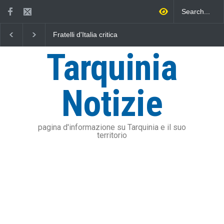
L'Università della Tuscia e
Vincenzo Ferri, un Er
l'Assonautica Provinciale di
tarquiniese senza to
Viterbo uniti nella difesa del
Tarquinia
mare
Notizie
pagina d'informazione su Tarquinia e il suo
territorio