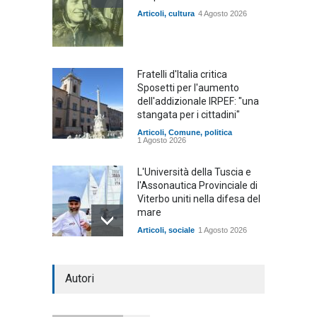
Articoli
,
cultura
4 Agosto 2026
Fratelli d'Italia critica
Sposetti per l'aumento
dell'addizionale IRPEF: "una
stangata per i cittadini"
Articoli
,
Comune
,
politica
1 Agosto 2026
L'Università della Tuscia e
l'Assonautica Provinciale di
Viterbo uniti nella difesa del
mare
Articoli
,
sociale
1 Agosto 2026
Notte bianca a Tarquinia, un
Autori
mezzo insuccesso
annunciato
Articoli
1 Agosto 2026