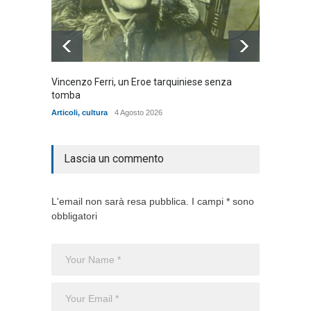
Vincenzo Ferri, un Eroe tarquiniese senza
Fratell
tomba
dell'ad
cittadin
Articoli
,
cultura
4 Agosto 2026
Articoli
,
Lascia un commento
L'email non sarà resa pubblica. I campi * sono
obbligatori