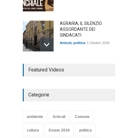
AGRARIA, IL SILENZIO
ASSORDANTE DEI
SINDACATI
Articoli
,
politica
1 Ottobre 2018
TARQUINIA NELLA "DIVINA
Featured Videos
COMMEDIA"
Articoli
,
cultura
27 Marzo 2020
Categorie
SE NE VA UN ALTRO PEZZO
DI STORIA DEL LIDO DI
TARQUINIA
ambiente
Articoli
Comune
Articoli
,
cultura
8 Maggio 2020
cultura
Estate 2018
politica