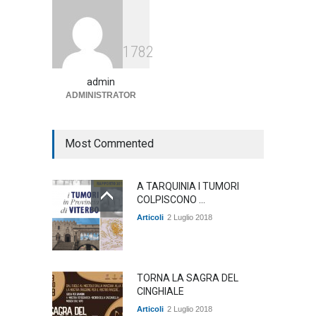
Agricoltura, dal Governo
1782
arrivano i pagamenti PAC, la
soddisfazione del Ministro
Lollobrigida
admin
ADMINISTRATOR
ambiente
,
Articoli
,
politica
27 Luglio 2026
Most Commented
A TARQUINIA I TUMORI
COLPISCONO ...
Articoli
2 Luglio 2018
TORNA LA SAGRA DEL
CINGHIALE
Articoli
2 Luglio 2018