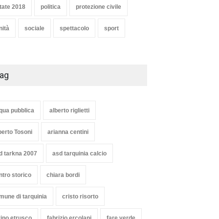
tate 2018
politica
protezione civile
nità
sociale
spettacolo
sport
ag
qua pubblica
alberto riglietti
berto Tosoni
arianna centini
d tarkna 2007
asd tarquinia calcio
ntro storico
chiara bordi
mune di tarquinia
cristo risorto
vino etrusco
fabrizio ercolani
fare verde