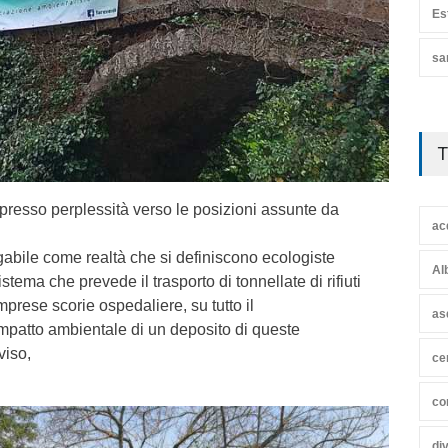
Es
sa
T
resso perplessità verso le posizioni assunte da
ac
gabile come realtà che si definiscono ecologiste
Al
ema che prevede il trasporto di tonnellate di rifiuti
omprese scorie ospedaliere, su tutto il
as
’impatto ambientale di un deposito di queste
viso,
ce
co
di