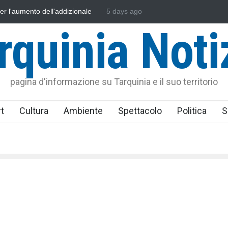
sonautica Provinciale di Viterbo
5 days ago
Vincenzo Ferri, un Eroe tarquinie
rquinia Noti
pagina d'informazione su Tarquinia e il suo territorio
t
Cultura
Ambiente
Spettacolo
Politica
S