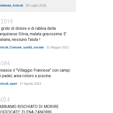
mbiente
,
Articoli
28 Luglio 2018
12019
l grido di dolore e di rabbia della
arquiniese Silvia, malata gravissima. E'
taliana, nessuno l'aiuta !
rticoli
,
Comune
,
sanità
,
sociale
31 Maggio 2021
8584
inasce il "Villaggio Francese" con campi
i padel, area ristoro e piscina
rticoli
,
sport
27 Agosto 2023
8024
ABBIAMO RISCHIATO DI MORIRE
OFFOCATI". ELENA ZANOBBI