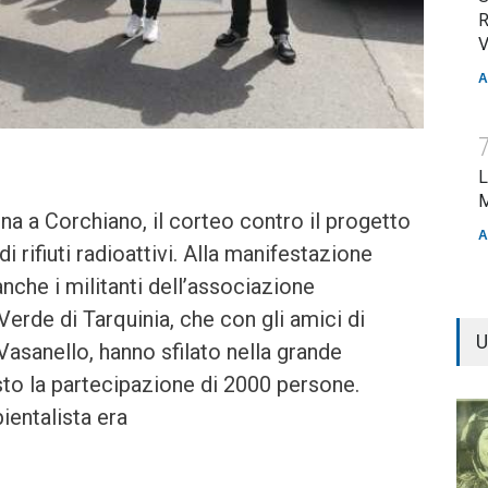
R
V
A
L
M
ina a Corchiano, il corteo contro il progetto
A
 rifiuti radioattivi. Alla manifestazione
nche i militanti dell’associazione
Verde di Tarquinia, che con gli amici di
U
Vasanello, hanno sfilato nella grande
to la partecipazione di 2000 persone.
entalista era