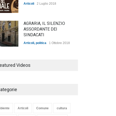
Articoli
2 Luglio 2018
AGRARIA, IL SILENZIO
ASSORDANTE DEI
SINDACATI
Articoli
,
politica
1 Ottobre 2018
TARQUINIA NELLA "DIVINA
COMMEDIA"
eatured Videos
Articoli
,
cultura
27 Marzo 2020
ategorie
SE NE VA UN ALTRO PEZZO
DI STORIA DEL LIDO DI
TARQUINIA
biente
Articoli
Comune
cultura
Articoli
,
cultura
8 Maggio 2020