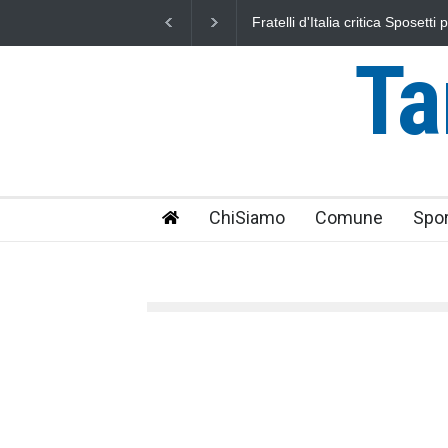
L'Università della Tuscia e l'As
uniti nella difesa del mare
Ta
ChiSiamo
Comune
Spor