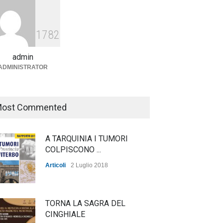
Agricoltura, dal Governo
arrivano i pagamenti PAC, la
1782
soddisfazione del Ministro
Lollobrigida
admin
ADMINISTRATOR
ambiente
,
Articoli
,
politica
27 Luglio 2026
ost Commented
A TARQUINIA I TUMORI
COLPISCONO ...
Articoli
2 Luglio 2018
TORNA LA SAGRA DEL
CINGHIALE