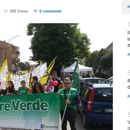
a
509 Views
0 comments
I
t
i
A
R
d
A
"
S