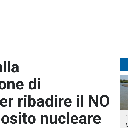
lla
one di
r ribadire il NO
osito nucleare