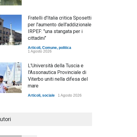
Fratelli d'Italia critica Sposetti
per l'aumento dell'addizionale
IRPEF: "una stangata per i
cittadini"
Articoli
,
Comune
,
politica
1 Agosto 2026
L'Università della Tuscia e
l'Assonautica Provinciale di
Viterbo uniti nella difesa del
mare
Articoli
,
sociale
1 Agosto 2026
Notte bianca a Tarquinia, un
mezzo insuccesso
utori
annunciato
Articoli
1 Agosto 2026