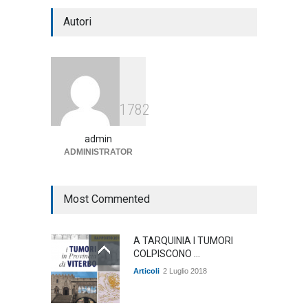
Notte bianca a Tarquinia, un
Autori
mezzo insuccesso
annunciato
Articoli
1 Agosto 2026
Agricoltura, dal Governo
1782
arrivano i pagamenti PAC, la
soddisfazione del Ministro
Lollobrigida
admin
ADMINISTRATOR
ambiente
,
Articoli
,
politica
27 Luglio 2026
Most Commented
A TARQUINIA I TUMORI
COLPISCONO ...
Articoli
2 Luglio 2018