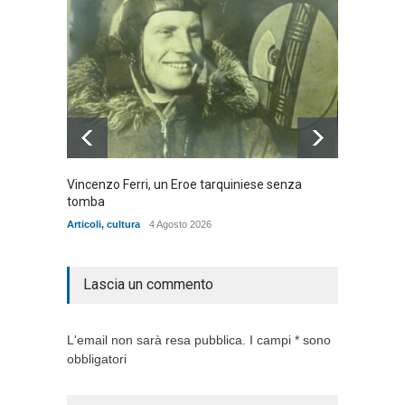
Vincenzo Ferri, un Eroe tarquiniese senza
Fratell
tomba
dell'ad
cittadin
Articoli
,
cultura
4 Agosto 2026
Articoli
,
Lascia un commento
L'email non sarà resa pubblica. I campi * sono
obbligatori