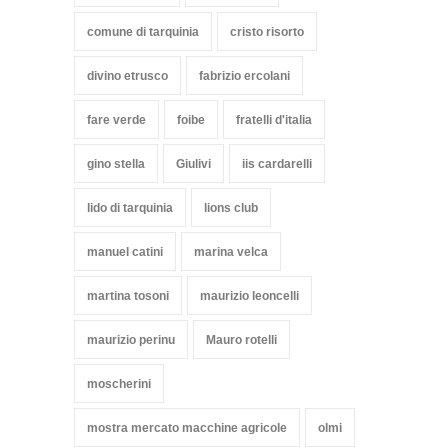
comune di tarquinia
cristo risorto
divino etrusco
fabrizio ercolani
fare verde
foibe
fratelli d'italia
gino stella
Giulivi
iis cardarelli
lido di tarquinia
lions club
manuel catini
marina velca
martina tosoni
maurizio leoncelli
maurizio perinu
Mauro rotelli
moscherini
mostra mercato macchine agricole
olmi