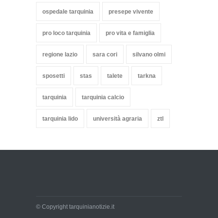
ospedale tarquinia
presepe vivente
pro loco tarquinia
pro vita e famiglia
regione lazio
sara cori
silvano olmi
sposetti
stas
talete
tarkna
tarquinia
tarquinia calcio
tarquinia lido
università agraria
ztl
© Copyright tarquinianotizie.it