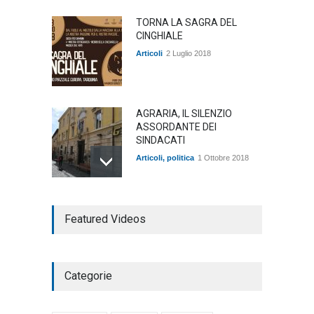
TORNA LA SAGRA DEL
CINGHIALE
Articoli
2 Luglio 2018
AGRARIA, IL SILENZIO
ASSORDANTE DEI
SINDACATI
Articoli
,
politica
1 Ottobre 2018
TARQUINIA NELLA "DIVINA
Featured Videos
COMMEDIA"
Articoli
,
cultura
27 Marzo 2020
Categorie
SE NE VA UN ALTRO PEZZO
DI STORIA DEL LIDO DI