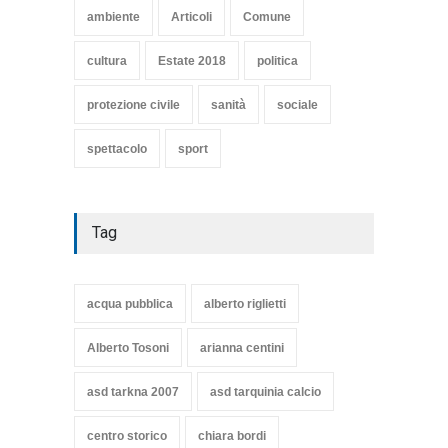
TARQUINIA
ambiente
Articoli
Comune
Articoli
,
cultura
8 Maggio 2020
cultura
Estate 2018
politica
protezione civile
sanità
sociale
spettacolo
sport
Tag
acqua pubblica
alberto riglietti
Alberto Tosoni
arianna centini
asd tarkna 2007
asd tarquinia calcio
centro storico
chiara bordi