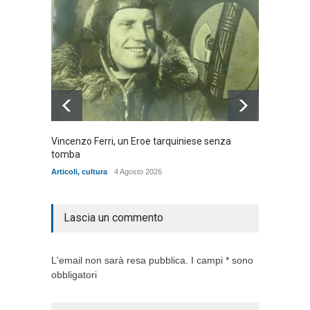
Vincenzo Ferri, un Eroe tarquiniese senza
Fratell
tomba
dell'ad
cittadin
Articoli
,
cultura
4 Agosto 2026
Articoli
,
Lascia un commento
L'email non sarà resa pubblica. I campi * sono
obbligatori