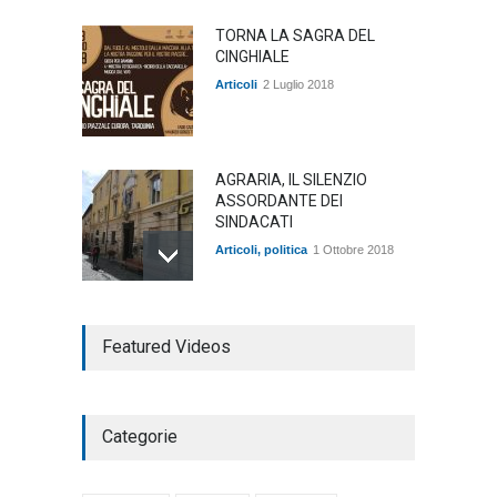
TORNA LA SAGRA DEL
CINGHIALE
Articoli
2 Luglio 2018
AGRARIA, IL SILENZIO
ASSORDANTE DEI
SINDACATI
Articoli
,
politica
1 Ottobre 2018
TARQUINIA NELLA "DIVINA
Featured Videos
COMMEDIA"
Articoli
,
cultura
27 Marzo 2020
Categorie
SE NE VA UN ALTRO PEZZO
DI STORIA DEL LIDO DI