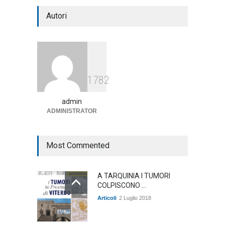
Notte bianca a Tarquinia, un
Autori
mezzo insuccesso
annunciato
Articoli
1 Agosto 2026
Agricoltura, dal Governo
1782
arrivano i pagamenti PAC, la
soddisfazione del Ministro
Lollobrigida
admin
ADMINISTRATOR
ambiente
,
Articoli
,
politica
27 Luglio 2026
Most Commented
A TARQUINIA I TUMORI
COLPISCONO ...
Articoli
2 Luglio 2018