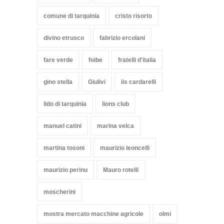
comune di tarquinia
cristo risorto
divino etrusco
fabrizio ercolani
fare verde
foibe
fratelli d'italia
gino stella
Giulivi
iis cardarelli
lido di tarquinia
lions club
manuel catini
marina velca
martina tosoni
maurizio leoncelli
maurizio perinu
Mauro rotelli
moscherini
mostra mercato macchine agricole
olmi