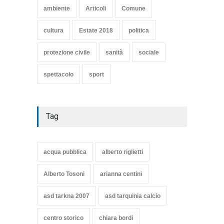
TARQUINIA
ambiente
Articoli
Comune
Articoli
,
cultura
8 Maggio 2020
cultura
Estate 2018
politica
protezione civile
sanità
sociale
spettacolo
sport
Tag
acqua pubblica
alberto riglietti
Alberto Tosoni
arianna centini
asd tarkna 2007
asd tarquinia calcio
centro storico
chiara bordi