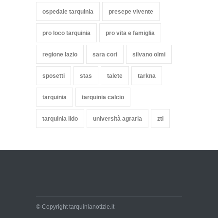
ospedale tarquinia
presepe vivente
pro loco tarquinia
pro vita e famiglia
regione lazio
sara cori
silvano olmi
sposetti
stas
talete
tarkna
tarquinia
tarquinia calcio
tarquinia lido
università agraria
ztl
© Copyright tarquinianotizie.it