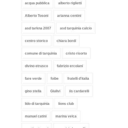
acqua pubblica
alberto riglietti
Alberto Tosoni
arianna centini
asd tarkna 2007
asd tarquinia calcio
centro storico
chiara bordi
comune di tarquinia
cristo risorto
divino etrusco
fabrizio ercolani
fare verde
foibe
fratelli d'italia
gino stella
Giulivi
iis cardarelli
lido di tarquinia
lions club
manuel catini
marina velca