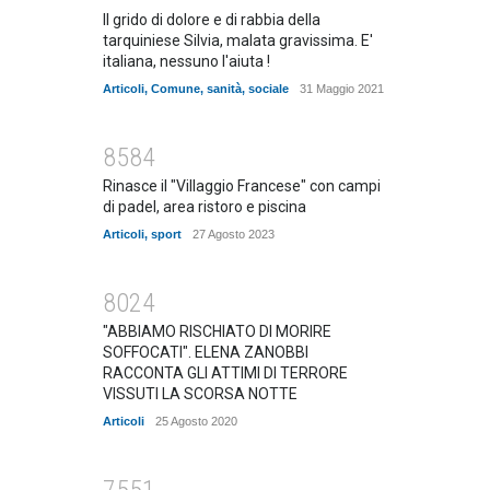
Il grido di dolore e di rabbia della
tarquiniese Silvia, malata gravissima. E'
italiana, nessuno l'aiuta !
Articoli
,
Comune
,
sanità
,
sociale
31 Maggio 2021
8584
Rinasce il "Villaggio Francese" con campi
di padel, area ristoro e piscina
Articoli
,
sport
27 Agosto 2023
8024
"ABBIAMO RISCHIATO DI MORIRE
SOFFOCATI". ELENA ZANOBBI
RACCONTA GLI ATTIMI DI TERRORE
VISSUTI LA SCORSA NOTTE
Articoli
25 Agosto 2020
7551