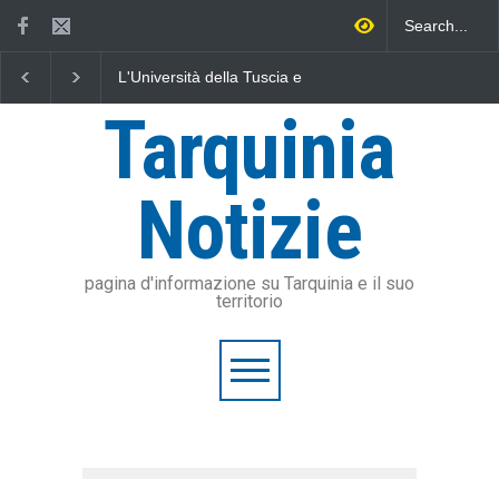
'Università della Tuscia e
Vincenzo Ferri, un Eroe
Fratelli d'
'Assonautica Provinciale di
tarquiniese senza tomba
Sposetti 
iterbo uniti nella difesa del
dell'addi
Tarquinia
are
stangata p
Notizie
pagina d'informazione su Tarquinia e il suo
territorio