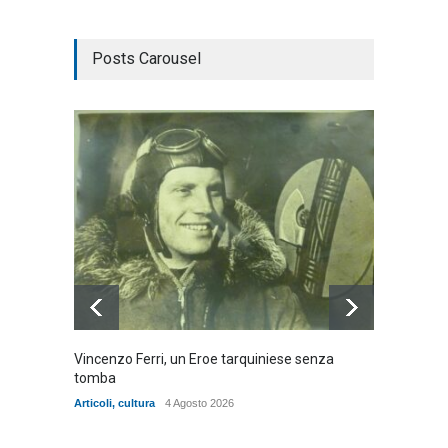
Posts Carousel
Vincenzo Ferri, un Eroe tarquiniese senza
Fratell
tomba
dell'ad
cittadin
Articoli
,
cultura
4 Agosto 2026
Articoli
,