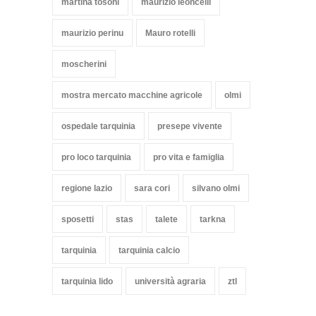
martina tosoni
maurizio leoncelli
maurizio perinu
Mauro rotelli
moscherini
mostra mercato macchine agricole
olmi
ospedale tarquinia
presepe vivente
pro loco tarquinia
pro vita e famiglia
regione lazio
sara cori
silvano olmi
sposetti
stas
talete
tarkna
tarquinia
tarquinia calcio
tarquinia lido
università agraria
ztl