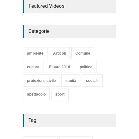
Featured Videos
COMMEDIA"
Articoli
,
cultura
27 Marzo 2020
Categorie
SE NE VA UN ALTRO PEZZO
DI STORIA DEL LIDO DI
TARQUINIA
ambiente
Articoli
Comune
Articoli
,
cultura
8 Maggio 2020
cultura
Estate 2018
politica
protezione civile
sanità
sociale
spettacolo
sport
Tag