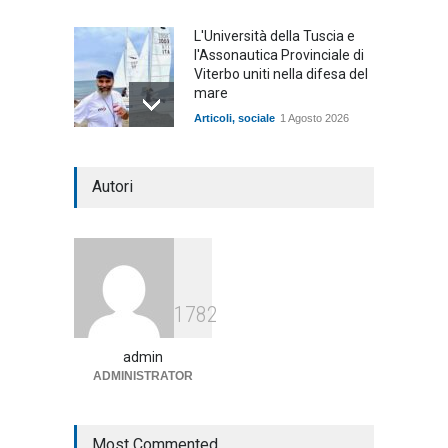
L'Università della Tuscia e
l'Assonautica Provinciale di
Viterbo uniti nella difesa del
mare
Articoli
,
sociale
1 Agosto 2026
Notte bianca a Tarquinia, un
Autori
mezzo insuccesso
annunciato
Articoli
1 Agosto 2026
Agricoltura, dal Governo
1782
arrivano i pagamenti PAC, la
soddisfazione del Ministro
Lollobrigida
admin
ADMINISTRATOR
ambiente
,
Articoli
,
politica
27 Luglio 2026
Most Commented