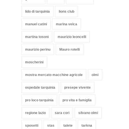
lido di tarquinia
lions club
manuel catini
marina velca
martina tosoni
maurizio leoncelli
maurizio perinu
Mauro rotelli
moscherini
mostra mercato macchine agricole
olmi
ospedale tarquinia
presepe vivente
pro loco tarquinia
pro vita e famiglia
regione lazio
sara cori
silvano olmi
sposetti
stas
talete
tarkna