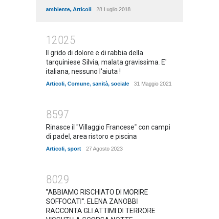
ambiente
,
Articoli
28 Luglio 2018
12025
Il grido di dolore e di rabbia della
tarquiniese Silvia, malata gravissima. E'
italiana, nessuno l'aiuta !
Articoli
,
Comune
,
sanità
,
sociale
31 Maggio 2021
8597
Rinasce il "Villaggio Francese" con campi
di padel, area ristoro e piscina
Articoli
,
sport
27 Agosto 2023
8029
"ABBIAMO RISCHIATO DI MORIRE
SOFFOCATI". ELENA ZANOBBI
RACCONTA GLI ATTIMI DI TERRORE