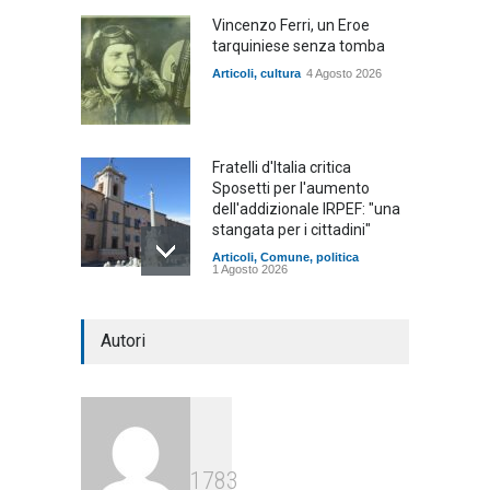
Vincenzo Ferri, un Eroe
tarquiniese senza tomba
Articoli
,
cultura
4 Agosto 2026
Fratelli d'Italia critica
Sposetti per l'aumento
dell'addizionale IRPEF: "una
stangata per i cittadini"
Articoli
,
Comune
,
politica
1 Agosto 2026
L'Università della Tuscia e
Autori
l'Assonautica Provinciale di
Viterbo uniti nella difesa del
mare
Articoli
,
sociale
1 Agosto 2026
Notte bianca a Tarquinia, un
1783
mezzo insuccesso