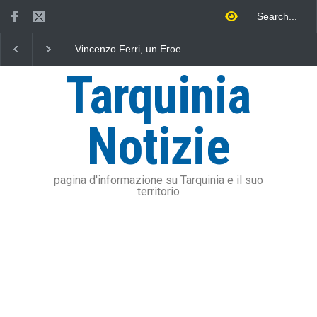
Vincenzo Ferri, un Eroe
Fratelli d'Italia critica
Approvat
tarquiniese senza tomba
Sposetti per l'aumento
eserciz
dell'addizionale IRPEF: "una
dell'Uni
Tarquinia
stangata per i cittadini"
soddisfa
Olmi: "P
risanam
Notizie
pagina d'informazione su Tarquinia e il suo
territorio