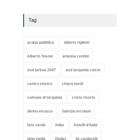
Tag
acqua pubblica
alberto riglietti
Alberto Tosoni
arianna centini
asd tarkna 2007
asd tarquinia calcio
centro storico
chiara bordi
comune di tarquinia
cristo risorto
divino etrusco
fabrizio ercolani
fare verde
foibe
fratelli d'italia
gino stella
Giulivi
iis cardarelli