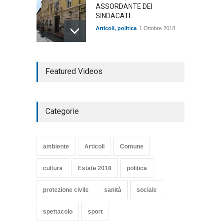
ASSORDANTE DEI
SINDACATI
Articoli
,
politica
1 Ottobre 2018
TARQUINIA NELLA "DIVINA
Featured Videos
COMMEDIA"
Articoli
,
cultura
27 Marzo 2020
Categorie
SE NE VA UN ALTRO PEZZO
DI STORIA DEL LIDO DI
TARQUINIA
ambiente
Articoli
Comune
Articoli
,
cultura
8 Maggio 2020
cultura
Estate 2018
politica
protezione civile
sanità
sociale
spettacolo
sport