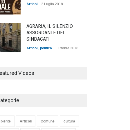
Articoli
2 Luglio 2018
AGRARIA, IL SILENZIO
ASSORDANTE DEI
SINDACATI
Articoli
,
politica
1 Ottobre 2018
TARQUINIA NELLA "DIVINA
COMMEDIA"
eatured Videos
Articoli
,
cultura
27 Marzo 2020
ategorie
SE NE VA UN ALTRO PEZZO
DI STORIA DEL LIDO DI
TARQUINIA
biente
Articoli
Comune
cultura
Articoli
,
cultura
8 Maggio 2020