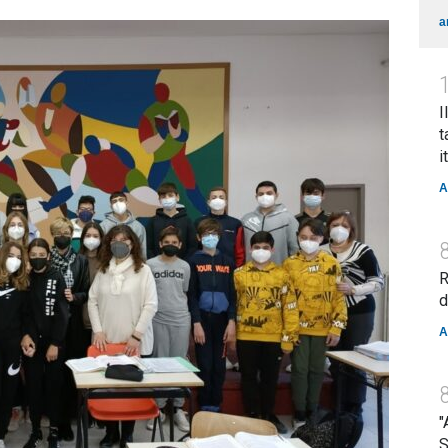
a
I
t
i
A
R
d
A
"
S