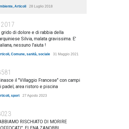
mbiente
,
Articoli
28 Luglio 2018
12017
l grido di dolore e di rabbia della
arquiniese Silvia, malata gravissima. E'
taliana, nessuno l'aiuta !
rticoli
,
Comune
,
sanità
,
sociale
31 Maggio 2021
8581
inasce il "Villaggio Francese" con campi
i padel, area ristoro e piscina
rticoli
,
sport
27 Agosto 2023
8023
ABBIAMO RISCHIATO DI MORIRE
OFFOCATI". ELENA ZANOBBI