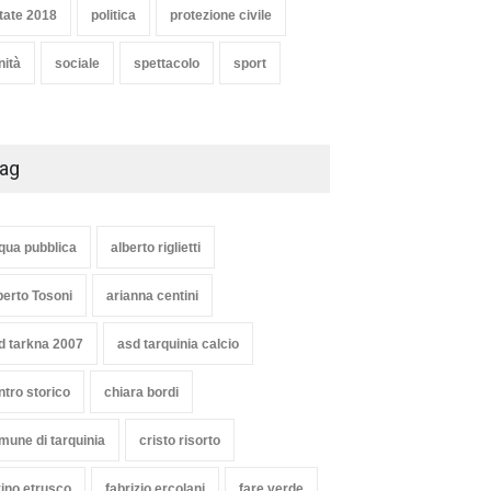
tate 2018
politica
protezione civile
nità
sociale
spettacolo
sport
ag
e bianca a Tarquinia, un
Agricoltura, dal Governo
qua pubblica
alberto riglietti
zo insuccesso
arrivano i pagamenti PAC, la
unciato
soddisfazione del Ministro
berto Tosoni
arianna centini
Lollobrigida
oli
1 Agosto 2026
ambiente
,
Articoli
,
politica
d tarkna 2007
asd tarquinia calcio
27 Luglio 2026
ntro storico
chiara bordi
mune di tarquinia
cristo risorto
vino etrusco
fabrizio ercolani
fare verde