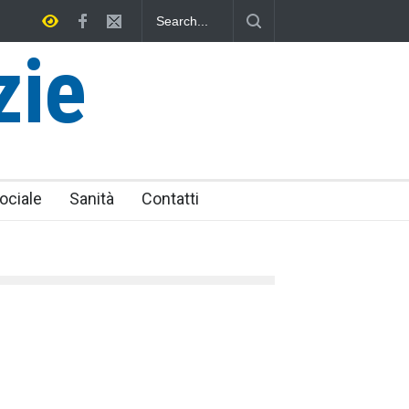
arquiniese senza tomba
zie
ociale
Sanità
Contatti