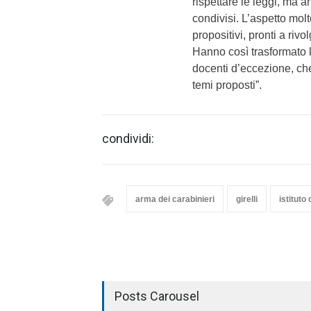
rispettare le leggi, ma an
condivisi. L’aspetto molt
propositivi, pronti a ri
Hanno così trasformato le
docenti d’eccezione, ch
temi proposti”.
condividi:
arma dei carabinieri
girelli
istitut
Posts Carousel