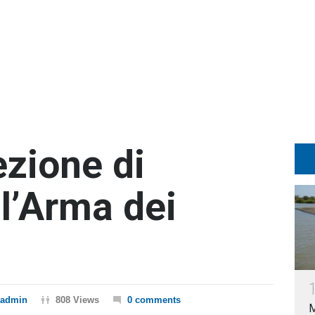
ezione di
 l’Arma dei
admin
808 Views
0 comments