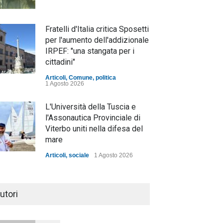
Fratelli d'Italia critica Sposetti
per l'aumento dell'addizionale
IRPEF: "una stangata per i
cittadini"
Articoli
,
Comune
,
politica
1 Agosto 2026
L'Università della Tuscia e
l'Assonautica Provinciale di
Viterbo uniti nella difesa del
mare
Articoli
,
sociale
1 Agosto 2026
Notte bianca a Tarquinia, un
mezzo insuccesso
utori
annunciato
Articoli
1 Agosto 2026