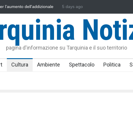
cia e l'Assonautica Provinciale di Viterbo
5 days ago
Vincenzo Ferri, un Eroe t
 mare
rquinia Noti
pagina d'informazione su Tarquinia e il suo territorio
t
Cultura
Ambiente
Spettacolo
Politica
S