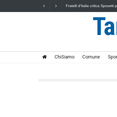
critica Sposetti per l'aumento dell'addizionale
L'Università della Tus
ata per i cittadini"
uniti nella difesa del
Ta
ChiSiamo
Comune
Spor