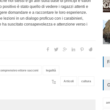
che noi stessi e gli altri sulla base di principi e valori
o positivo è stato quello di vedere i ragazzi attenti e
volgere domandare e a raccontare le loro esperienze.
 lezioni in un dialogo proficuo con i carabinieri,
e ha suscitato consapevolezza e attenzione verso i
F
o comprensivo ettore sacconi
legalità
Articoli
cultura
C
am