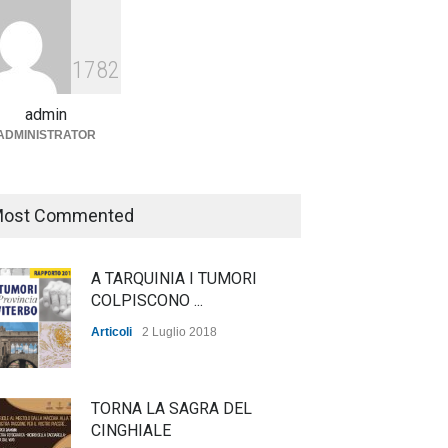
Agricoltura, dal Governo
arrivano i pagamenti PAC, la
1782
soddisfazione del Ministro
Lollobrigida
admin
ADMINISTRATOR
ambiente
,
Articoli
,
politica
27 Luglio 2026
ost Commented
A TARQUINIA I TUMORI
COLPISCONO ...
Articoli
2 Luglio 2018
TORNA LA SAGRA DEL
CINGHIALE