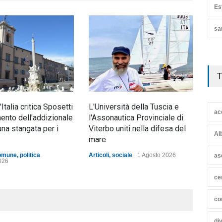
Es
sa
T
d'Italia critica Sposetti
L'Università della Tuscia e
Nott
ac
mento dell'addizionale
l'Assonautica Provinciale di
mez
una stangata per i
Viterbo uniti nella difesa del
ann
Al
mare
Artic
omune
,
politica
Articoli
,
sociale
1 Agosto 2026
as
026
ce
co
di