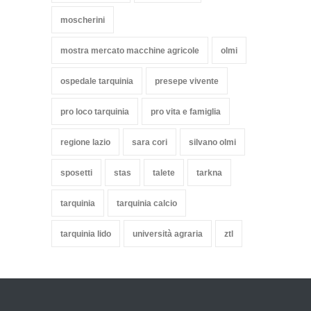
moscherini
mostra mercato macchine agricole
olmi
ospedale tarquinia
presepe vivente
pro loco tarquinia
pro vita e famiglia
regione lazio
sara cori
silvano olmi
sposetti
stas
talete
tarkna
tarquinia
tarquinia calcio
tarquinia lido
università agraria
ztl