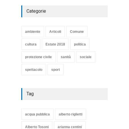
Categorie
SE NE VA UN ALTRO PEZZO
DI STORIA DEL LIDO DI
TARQUINIA
ambiente
Articoli
Comune
Articoli
,
cultura
8 Maggio 2020
cultura
Estate 2018
politica
protezione civile
sanità
sociale
spettacolo
sport
Tag
acqua pubblica
alberto riglietti
Alberto Tosoni
arianna centini