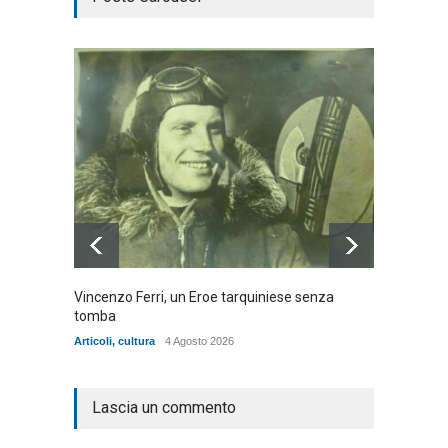
Vincenzo Ferri, un Eroe tarquiniese senza
Fratell
tomba
dell'ad
cittadin
Articoli
,
cultura
4 Agosto 2026
Articoli
,
Lascia un commento