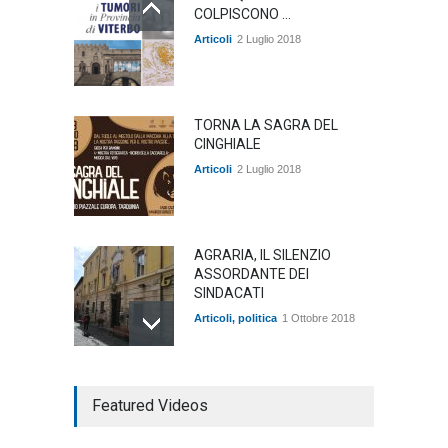
COLPISCONO ...
Articoli
2 Luglio 2018
TORNA LA SAGRA DEL
CINGHIALE
Articoli
2 Luglio 2018
AGRARIA, IL SILENZIO
ASSORDANTE DEI
SINDACATI
Articoli
,
politica
1 Ottobre 2018
TARQUINIA NELLA "DIVINA
Featured Videos
COMMEDIA"
Articoli
,
cultura
27 Marzo 2020