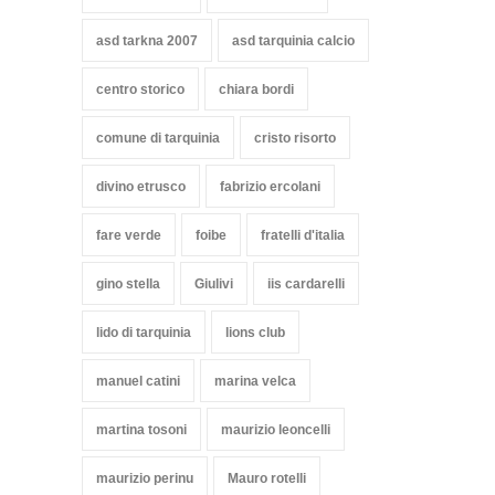
asd tarkna 2007
asd tarquinia calcio
centro storico
chiara bordi
comune di tarquinia
cristo risorto
divino etrusco
fabrizio ercolani
fare verde
foibe
fratelli d'italia
gino stella
Giulivi
iis cardarelli
lido di tarquinia
lions club
manuel catini
marina velca
martina tosoni
maurizio leoncelli
maurizio perinu
Mauro rotelli