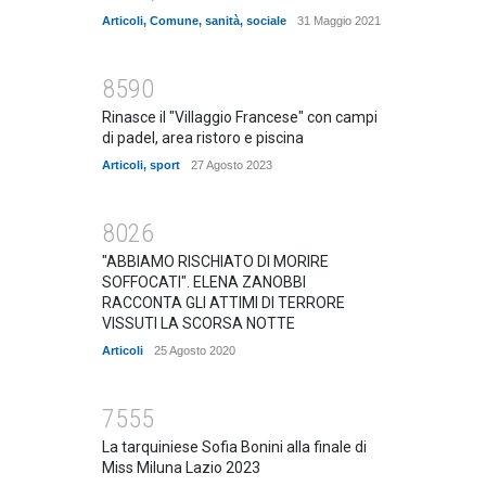
Articoli
,
Comune
,
sanità
,
sociale
31 Maggio 2021
8590
Rinasce il "Villaggio Francese" con campi
di padel, area ristoro e piscina
Articoli
,
sport
27 Agosto 2023
8026
"ABBIAMO RISCHIATO DI MORIRE
SOFFOCATI". ELENA ZANOBBI
RACCONTA GLI ATTIMI DI TERRORE
VISSUTI LA SCORSA NOTTE
Articoli
25 Agosto 2020
7555
La tarquiniese Sofia Bonini alla finale di
Miss Miluna Lazio 2023