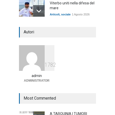
Viterbo uniti nella difesa del
mare
Articoli
,
sociale
1 Agosto 2026
Notte bianca a Tarquinia, un
Autori
mezzo insuccesso
annunciato
Articoli
1 Agosto 2026
Agricoltura, dal Governo
1782
arrivano i pagamenti PAC, la
soddisfazione del Ministro
Lollobrigida
admin
ADMINISTRATOR
ambiente
,
Articoli
,
politica
27 Luglio 2026
Most Commented
A TARQUINIA I TUMORI