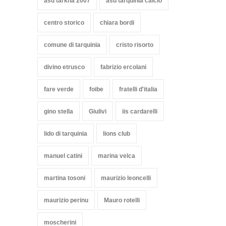
asd tarkna 2007
asd tarquinia calcio
centro storico
chiara bordi
comune di tarquinia
cristo risorto
divino etrusco
fabrizio ercolani
fare verde
foibe
fratelli d'italia
gino stella
Giulivi
iis cardarelli
lido di tarquinia
lions club
manuel catini
marina velca
martina tosoni
maurizio leoncelli
maurizio perinu
Mauro rotelli
moscherini