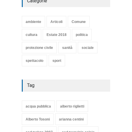
Categorie
SE NE VA UN ALTRO PEZZO
DI STORIA DEL LIDO DI
TARQUINIA
ambiente
Articoli
Comune
Articoli
,
cultura
8 Maggio 2020
cultura
Estate 2018
politica
protezione civile
sanità
sociale
spettacolo
sport
Tag
acqua pubblica
alberto riglietti
Alberto Tosoni
arianna centini