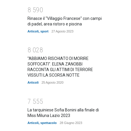
8
5
9
0
Rinasce il "Villaggio Francese" con campi
di padel, area ristoro e piscina
Articoli
,
sport
27 Agosto 2023
8
0
2
8
"ABBIAMO RISCHIATO DI MORIRE
SOFFOCATI". ELENA ZANOBBI
RACCONTA GLI ATTIMI DI TERRORE
VISSUTI LA SCORSA NOTTE
Articoli
25 Agosto 2020
7
5
5
5
La tarquiniese Sofia Bonini alla finale di
Miss Miluna Lazio 2023
Articoli
,
spettacolo
28 Giugno 2023