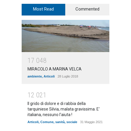
Most Read
Commented
1
7
0
4
8
MIRACOLO A MARINA VELCA
ambiente
,
Articoli
28 Luglio 2018
1
2
0
2
1
Il grido di dolore e di rabbia della
tarquiniese Silvia, malata gravissima. E'
italiana, nessuno l'aiuta !
Articoli
,
Comune
,
sanità
,
sociale
31 Maggio 2021