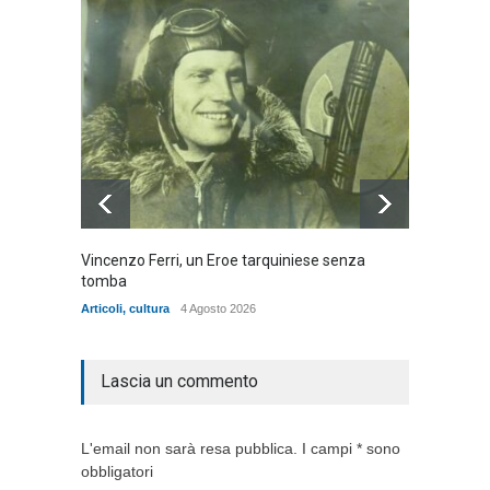
Vincenzo Ferri, un Eroe tarquiniese senza
Fratell
tomba
dell'ad
cittadin
Articoli
,
cultura
4 Agosto 2026
Articoli
,
Lascia un commento
L'email non sarà resa pubblica. I campi * sono
obbligatori