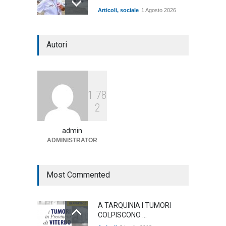
Articoli
,
sociale
1 Agosto 2026
Notte bianca a Tarquinia, un
Autori
mezzo insuccesso
annunciato
Articoli
1 Agosto 2026
1
7
8
Agricoltura, dal Governo
2
arrivano i pagamenti PAC, la
soddisfazione del Ministro
Lollobrigida
admin
ADMINISTRATOR
ambiente
,
Articoli
,
politica
27 Luglio 2026
Most Commented
A TARQUINIA I TUMORI
COLPISCONO ...