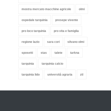
mostra mercato macchine agricole
olmi
ospedale tarquinia
presepe vivente
pro loco tarquinia
pro vita e famiglia
regione lazio
sara cori
silvano olmi
sposetti
stas
talete
tarkna
tarquinia
tarquinia calcio
tarquinia lido
università agraria
ztl