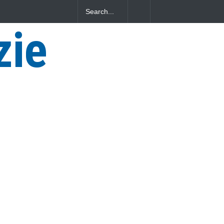
di Viterbo
Vincenzo Ferri, un Eroe tarquiniese senza tomba
zie