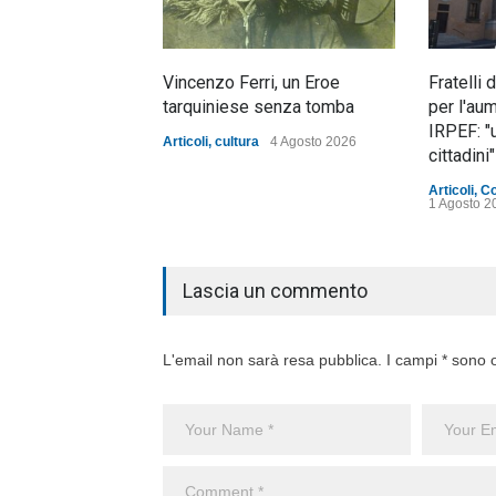
Vincenzo Ferri, un Eroe
Fratelli 
tarquiniese senza tomba
per l'au
IRPEF: "
Articoli
,
cultura
4 Agosto 2026
cittadini"
Articoli
,
C
1 Agosto 2
Lascia un commento
L'email non sarà resa pubblica. I campi * sono o