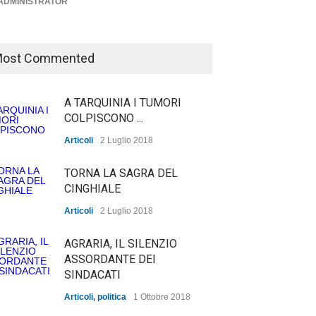
ADMINISTRATOR
27 Luglio 2026
ost Commented
A TARQUINIA I TUMORI
COLPISCONO ...
Articoli
2 Luglio 2018
TORNA LA SAGRA DEL
CINGHIALE
Articoli
2 Luglio 2018
AGRARIA, IL SILENZIO
ASSORDANTE DEI
SINDACATI
e bianca a Tarquinia, un
zo insuccesso
Articoli
,
politica
1 Ottobre 2018
Agricoltura, dal Governo
unciato
arrivano i pagamenti PAC, la