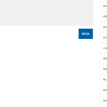
ac
Al
as
ce
co
di
fo
iis
ma
ma