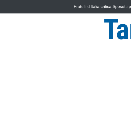
Fratelli d'Italia critica Sposetti per l'aumento del
IRPEF: "una stangata per i cittadini"
Ta