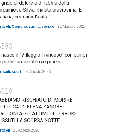
l grido di dolore e di rabbia della
arquiniese Silvia, malata gravissima. E'
taliana, nessuno l'aiuta !
rticoli
,
Comune
,
sanità
,
sociale
31 Maggio 2021
8590
inasce il "Villaggio Francese" con campi
i padel, area ristoro e piscina
rticoli
,
sport
27 Agosto 2023
8028
ABBIAMO RISCHIATO DI MORIRE
OFFOCATI". ELENA ZANOBBI
ACCONTA GLI ATTIMI DI TERRORE
ISSUTI LA SCORSA NOTTE
rticoli
25 Agosto 2020