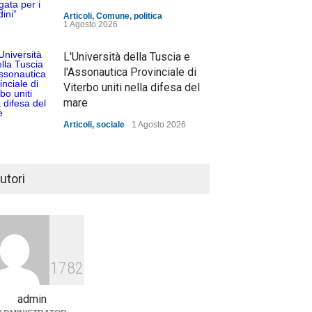
Articoli
,
Comune
,
politica
1 Agosto 2026
L'Università della Tuscia e
l'Assonautica Provinciale di
Viterbo uniti nella difesa del
mare
Articoli
,
sociale
1 Agosto 2026
Notte bianca a Tarquinia, un
mezzo insuccesso
utori
annunciato
Articoli
1 Agosto 2026
Agricoltura, dal Governo
arrivano i pagamenti PAC, la
1782
soddisfazione del Ministro
Lollobrigida
admin
ambiente
,
Articoli
,
politica