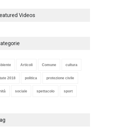
TARQUINIA NELLA "DIVINA
soddisfazione del Ministro
oli
1 Agosto 2026
COMMEDIA"
Lollobrigida
eatured Videos
Articoli
,
cultura
27 Marzo 2020
ambiente
,
Articoli
,
politica
27 Luglio 2026
SE NE VA UN ALTRO PEZZO
DI STORIA DEL LIDO DI
ategorie
TARQUINIA
Articoli
,
cultura
8 Maggio 2020
biente
Articoli
Comune
cultura
tate 2018
politica
protezione civile
nità
sociale
spettacolo
sport
ag