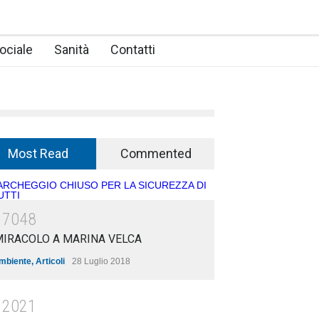
ociale
Sanità
Contatti
Most Read
Commented
17048
MIRACOLO A MARINA VELCA
mbiente
,
Articoli
28 Luglio 2018
12021