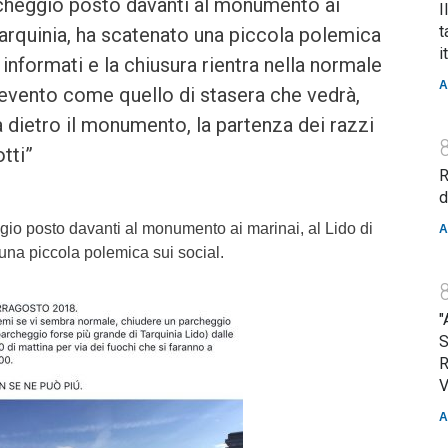
rcheggio posto davanti al monumento ai
I
t
 Tarquinia, ha scatenato una piccola polemica
i
 informati e la chiusura rientra nella normale
A
 evento come quello di stasera che vedrà,
a dietro il monumento, la partenza dei razzi
otti”
R
d
gio posto davanti al monumento ai marinai, al Lido di
A
una piccola polemica sui social.
"
S
R
V
A