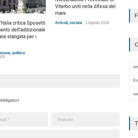
Viterbo uniti nella difesa del
Artic
mare
F
d'Italia critica Sposetti
Articoli
,
sociale
1 Agosto 2026
mento dell'addizionale
una stangata per i
C
omune
,
politica
026
am
Es
sa
bbligatori
T