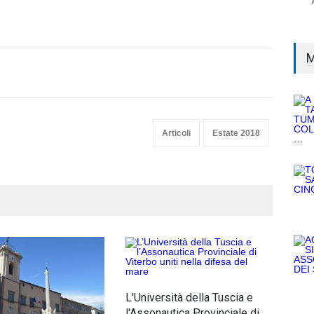
M
Articoli
Estate 2018
Nott
mez
L'Università della Tuscia e
ann
l'Assonautica Provinciale di