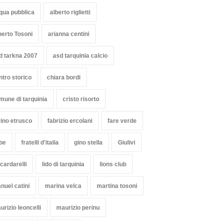
qua pubblica
alberto riglietti
berto Tosoni
arianna centini
d tarkna 2007
asd tarquinia calcio
ntro storico
chiara bordi
mune di tarquinia
cristo risorto
vino etrusco
fabrizio ercolani
fare verde
ibe
fratelli d'italia
gino stella
Giulivi
 cardarelli
lido di tarquinia
lions club
nuel catini
marina velca
martina tosoni
urizio leoncelli
maurizio perinu