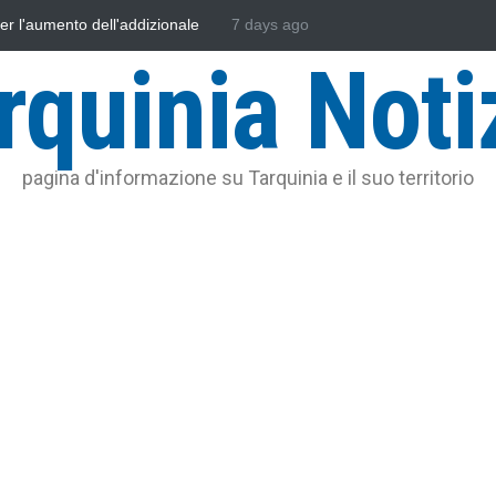
l'addizionale
L'Università della Tuscia e l'Assonautica Provinciale 
7 days ago
uniti nella difesa del mare
rquinia Noti
pagina d'informazione su Tarquinia e il suo territorio