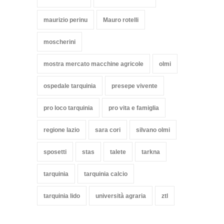
maurizio perinu
Mauro rotelli
moscherini
mostra mercato macchine agricole
olmi
ospedale tarquinia
presepe vivente
pro loco tarquinia
pro vita e famiglia
regione lazio
sara cori
silvano olmi
sposetti
stas
talete
tarkna
tarquinia
tarquinia calcio
tarquinia lido
università agraria
ztl