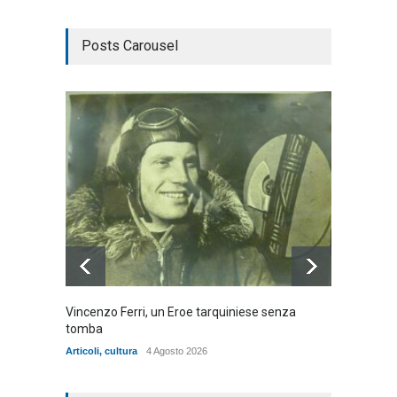
Posts Carousel
Vincenzo Ferri, un Eroe tarquiniese senza
Fratell
tomba
dell'ad
cittadin
Articoli
,
cultura
4 Agosto 2026
Articoli
,