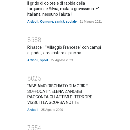
Il grido di dolore e di rabbia della
tarquiniese Silvia, malata gravissima. E'
italiana, nessuno l'aiuta !
Articoli
,
Comune
,
sanità
,
sociale
31 Maggio 2021
8588
Rinasce il "Villaggio Francese" con campi
di padel, area ristoro e piscina
Articoli
,
sport
27 Agosto 2023
8025
"ABBIAMO RISCHIATO DI MORIRE
SOFFOCATI". ELENA ZANOBBI
RACCONTA GLI ATTIMI DI TERRORE
VISSUTI LA SCORSA NOTTE
Articoli
25 Agosto 2020
7554