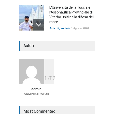
L'Università della Tuscia e
l'Assonautica Provinciale di
Viterbo uniti nella difesa del
mare
Articoli
,
sociale
1 Agosto 2026
Notte bianca a Tarquinia, un
Autori
mezzo insuccesso
annunciato
Articoli
1 Agosto 2026
Agricoltura, dal Governo
1782
arrivano i pagamenti PAC, la
soddisfazione del Ministro
Lollobrigida
admin
ADMINISTRATOR
ambiente
,
Articoli
,
politica
27 Luglio 2026
Most Commented