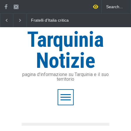
Fratelli d'Italia critica
L'Università della Tusc
Sposetti per l'aumento
l'Assonautica Provincia
dell'addizionale IRPEF: "una
Viterbo uniti nella dife
Tarquinia
stangata per i cittadini"
mare
Notizie
pagina d'informazione su Tarquinia e il suo
territorio