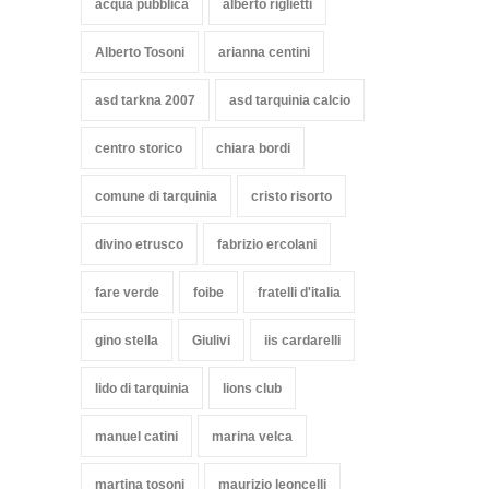
acqua pubblica
alberto riglietti
Alberto Tosoni
arianna centini
asd tarkna 2007
asd tarquinia calcio
centro storico
chiara bordi
comune di tarquinia
cristo risorto
divino etrusco
fabrizio ercolani
fare verde
foibe
fratelli d'italia
gino stella
Giulivi
iis cardarelli
lido di tarquinia
lions club
manuel catini
marina velca
martina tosoni
maurizio leoncelli