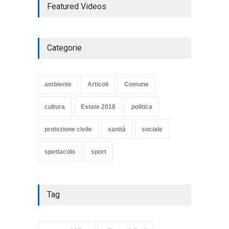
Featured Videos
COMMEDIA"
Articoli
,
cultura
27 Marzo 2020
Categorie
SE NE VA UN ALTRO PEZZO
DI STORIA DEL LIDO DI
TARQUINIA
ambiente
Articoli
Comune
Articoli
,
cultura
8 Maggio 2020
cultura
Estate 2018
politica
protezione civile
sanità
sociale
spettacolo
sport
Tag