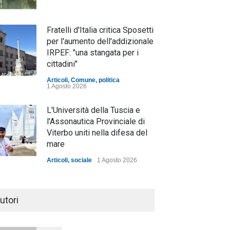
Fratelli d'Italia critica Sposetti
per l'aumento dell'addizionale
IRPEF: "una stangata per i
cittadini"
Articoli
,
Comune
,
politica
1 Agosto 2026
L'Università della Tuscia e
l'Assonautica Provinciale di
Viterbo uniti nella difesa del
mare
Articoli
,
sociale
1 Agosto 2026
Notte bianca a Tarquinia, un
mezzo insuccesso
utori
annunciato
Articoli
1 Agosto 2026