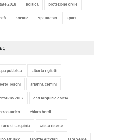
tate 2018
politica
protezione civile
nità
sociale
spettacolo
sport
ag
qua pubblica
alberto riglietti
berto Tosoni
arianna centini
d tarkna 2007
asd tarquinia calcio
ntro storico
chiara bordi
mune di tarquinia
cristo risorto
vino etrusco
fabrizio ercolani
fare verde