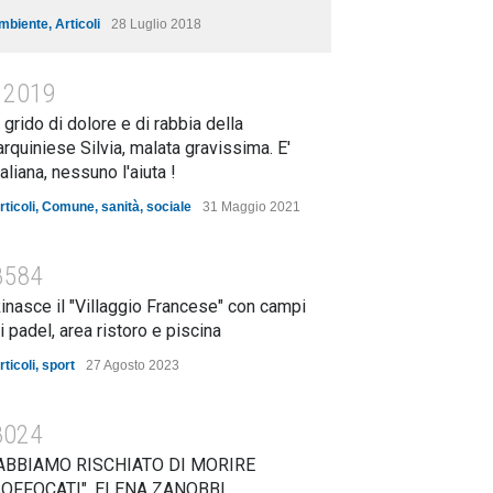
mbiente
,
Articoli
28 Luglio 2018
12019
l grido di dolore e di rabbia della
arquiniese Silvia, malata gravissima. E'
taliana, nessuno l'aiuta !
rticoli
,
Comune
,
sanità
,
sociale
31 Maggio 2021
8584
inasce il "Villaggio Francese" con campi
i padel, area ristoro e piscina
rticoli
,
sport
27 Agosto 2023
8024
ABBIAMO RISCHIATO DI MORIRE
OFFOCATI". ELENA ZANOBBI