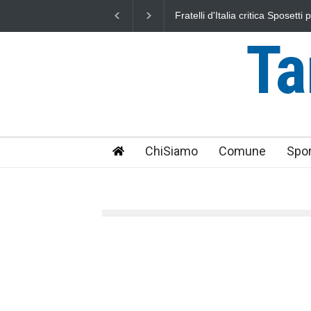
L'Università della Tuscia e l'As
uniti nella difesa del mare
Ta
ChiSiamo
Comune
Spor