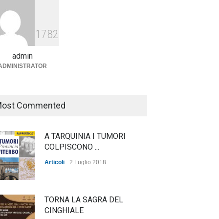
Agricoltura, dal Governo
arrivano i pagamenti PAC, la
1782
soddisfazione del Ministro
Lollobrigida
admin
ADMINISTRATOR
ambiente
,
Articoli
,
politica
27 Luglio 2026
ost Commented
A TARQUINIA I TUMORI
COLPISCONO ...
Articoli
2 Luglio 2018
TORNA LA SAGRA DEL
CINGHIALE