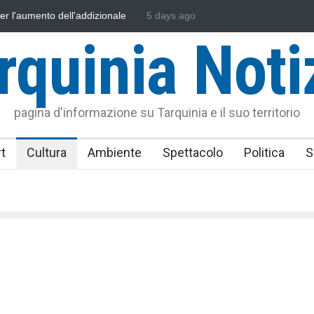
sonautica Provinciale di Viterbo
5 days ago
Vincenzo Ferri, un Eroe tarquinie
rquinia Noti
pagina d'informazione su Tarquinia e il suo territorio
t
Cultura
Ambiente
Spettacolo
Politica
S