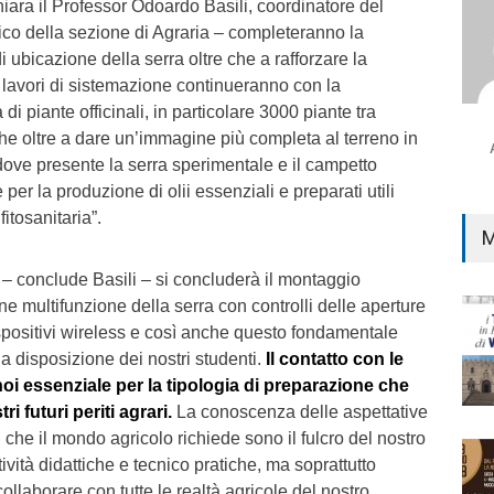
iara il Professor Odoardo Basili, coordinatore del
fico della sezione di Agraria – completeranno la
 ubicazione della serra oltre che a rafforzare la
I lavori di sistemazione continueranno con la
 piante officinali, in particolare 3000 piante tra
he oltre a dare un’immagine più completa al terreno in
 dove presente la serra sperimentale e il campetto
per la produzione di olii essenziali e preparati utili
itosanitaria”.
M
o – conclude Basili – si concluderà il montaggio
one multifunzione della serra con controlli delle aperture
spositivi wireless e così anche questo fondamentale
 a disposizione dei nostri studenti.
Il contatto con le
r noi essenziale per la tipologia di preparazione che
ri futuri periti agrari.
La conoscenza delle aspettative
 che il mondo agricolo richiede sono il fulcro del nostro
tività didattiche e tecnico pratiche, ma soprattutto
llaborare con tutte le realtà agricole del nostro