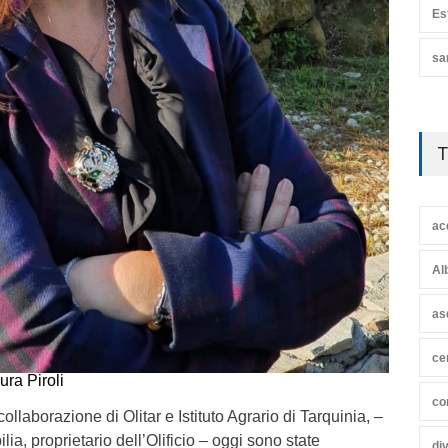
Es
sa
T
ac
Al
as
ce
ura Piroli
co
llaborazione di Olitar e Istituto Agrario di Tarquinia, –
ia, proprietario dell’Olificio – oggi sono state
di