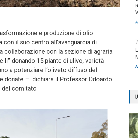
R
V
A
 trasformazione e produzione di olio
a con il suo centro all’avanguardia di
L
la collaborazione con la sezione di agraria
M
relli” donando 15 piante di ulivo, varietà
A
no a potenziare l’oliveto diffuso del
nte donate – dichiara il Professor Odoardo
e del comitato
U