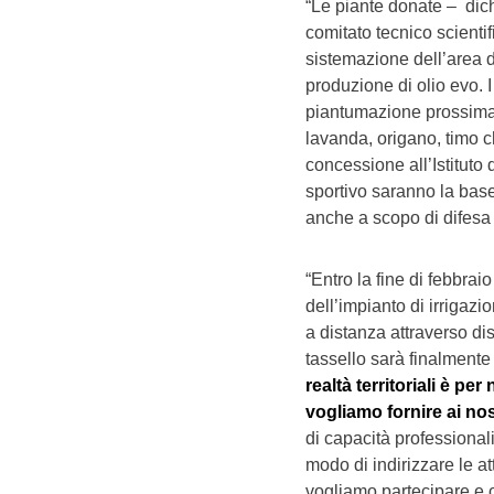
“Le piante donate – dich
comitato tecnico scienti
sistemazione dell’area di
produzione di olio evo. 
piantumazione prossima di
lavanda, origano, timo c
concessione all’Istituto
sportivo saranno la base 
anche a scopo di difesa f
“Entro la fine di febbrai
dell’impianto di irrigazi
a distanza attraverso di
tassello sarà finalmente
realtà territoriali è pe
vogliamo fornire ai nost
di capacità professionali
modo di indirizzare le at
vogliamo partecipare e co