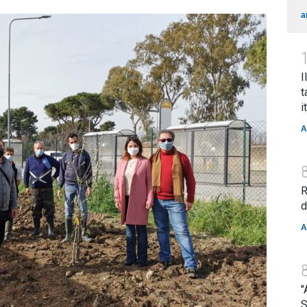
a
I
t
i
A
R
d
A
"
S