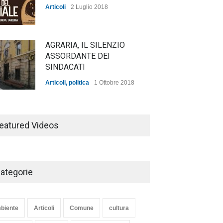
Articoli
2 Luglio 2018
AGRARIA, IL SILENZIO
ASSORDANTE DEI
SINDACATI
Articoli
,
politica
1 Ottobre 2018
TARQUINIA NELLA "DIVINA
COMMEDIA"
eatured Videos
Articoli
,
cultura
27 Marzo 2020
ategorie
SE NE VA UN ALTRO PEZZO
DI STORIA DEL LIDO DI
TARQUINIA
biente
Articoli
Comune
cultura
Articoli
,
cultura
8 Maggio 2020