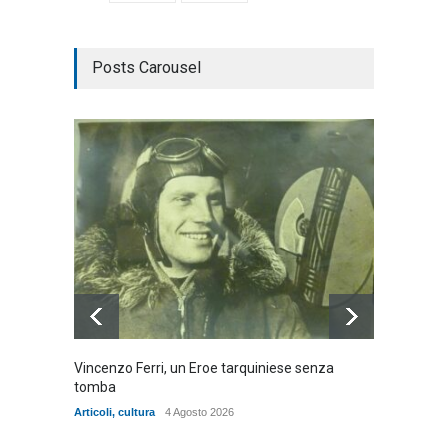
Posts Carousel
Vincenzo Ferri, un Eroe tarquiniese senza
Fratell
tomba
dell'ad
cittadin
Articoli
,
cultura
4 Agosto 2026
Articoli
,