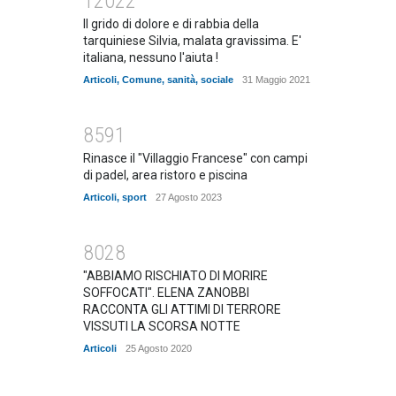
12022
Il grido di dolore e di rabbia della
tarquiniese Silvia, malata gravissima. E'
italiana, nessuno l'aiuta !
Articoli
,
Comune
,
sanità
,
sociale
31 Maggio 2021
8591
Rinasce il "Villaggio Francese" con campi
di padel, area ristoro e piscina
Articoli
,
sport
27 Agosto 2023
8028
"ABBIAMO RISCHIATO DI MORIRE
SOFFOCATI". ELENA ZANOBBI
RACCONTA GLI ATTIMI DI TERRORE
VISSUTI LA SCORSA NOTTE
Articoli
25 Agosto 2020