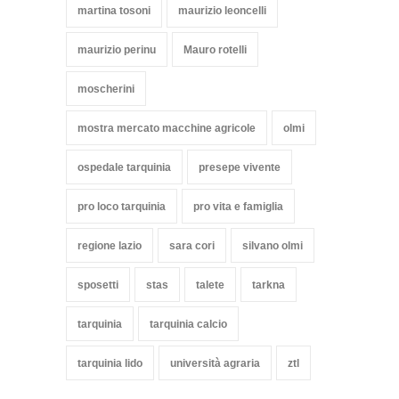
martina tosoni
maurizio leoncelli
maurizio perinu
Mauro rotelli
moscherini
mostra mercato macchine agricole
olmi
ospedale tarquinia
presepe vivente
pro loco tarquinia
pro vita e famiglia
regione lazio
sara cori
silvano olmi
sposetti
stas
talete
tarkna
tarquinia
tarquinia calcio
tarquinia lido
università agraria
ztl