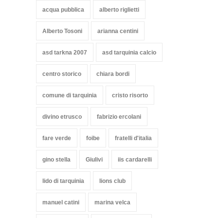
acqua pubblica
alberto riglietti
Alberto Tosoni
arianna centini
asd tarkna 2007
asd tarquinia calcio
centro storico
chiara bordi
comune di tarquinia
cristo risorto
divino etrusco
fabrizio ercolani
fare verde
foibe
fratelli d'italia
gino stella
Giulivi
iis cardarelli
lido di tarquinia
lions club
manuel catini
marina velca