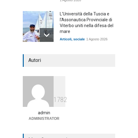
L'Università della Tuscia e
l'Assonautica Provinciale di
Viterbo uniti nella difesa del
mare
Articoli
,
sociale
1 Agosto 2026
Notte bianca a Tarquinia, un
Autori
mezzo insuccesso
annunciato
Articoli
1 Agosto 2026
Agricoltura, dal Governo
1782
arrivano i pagamenti PAC, la
soddisfazione del Ministro
Lollobrigida
admin
ADMINISTRATOR
ambiente
,
Articoli
,
politica
27 Luglio 2026