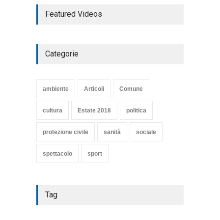
TARQUINIA NELLA "DIVINA
Featured Videos
COMMEDIA"
Articoli
,
cultura
27 Marzo 2020
Categorie
SE NE VA UN ALTRO PEZZO
DI STORIA DEL LIDO DI
TARQUINIA
ambiente
Articoli
Comune
Articoli
,
cultura
8 Maggio 2020
cultura
Estate 2018
politica
protezione civile
sanità
sociale
spettacolo
sport
Tag