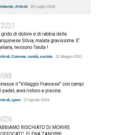
mbiente
,
Articoli
28 Luglio 2018
12021
l grido di dolore e di rabbia della
arquiniese Silvia, malata gravissima. E'
taliana, nessuno l'aiuta !
rticoli
,
Comune
,
sanità
,
sociale
31 Maggio 2021
8588
inasce il "Villaggio Francese" con campi
i padel, area ristoro e piscina
rticoli
,
sport
27 Agosto 2023
8026
ABBIAMO RISCHIATO DI MORIRE
OFFOCATI". ELENA ZANOBBI