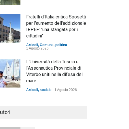
Fratelli d'Italia critica Sposetti
per l'aumento dell'addizionale
IRPEF: "una stangata per i
cittadini"
Articoli
,
Comune
,
politica
1 Agosto 2026
L'Università della Tuscia e
l'Assonautica Provinciale di
Viterbo uniti nella difesa del
mare
Articoli
,
sociale
1 Agosto 2026
Notte bianca a Tarquinia, un
mezzo insuccesso
utori
annunciato
Articoli
1 Agosto 2026