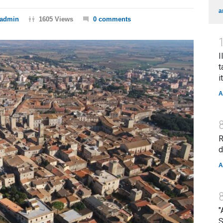
a
admin
1605 Views
0 comments
I
t
i
A
R
d
A
"
S