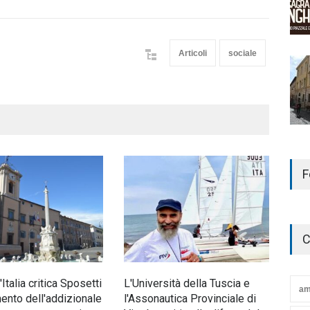
Articoli
sociale
F
C
d'Italia critica Sposetti
L'Università della Tuscia e
Nott
am
mento dell'addizionale
l'Assonautica Provinciale di
mez