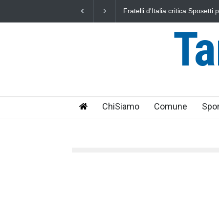
tica Sposetti per l'aumento dell'addizionale
L'Università della Tusci
 per i cittadini"
uniti nella difesa del ma
Ta
ChiSiamo
Comune
Spor