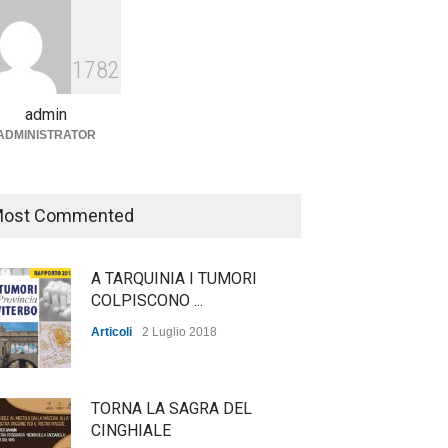
Agricoltura, dal Governo
arrivano i pagamenti PAC, la
1782
soddisfazione del Ministro
Lollobrigida
admin
ADMINISTRATOR
ambiente
,
Articoli
,
politica
27 Luglio 2026
ost Commented
A TARQUINIA I TUMORI
COLPISCONO ...
Articoli
2 Luglio 2018
TORNA LA SAGRA DEL
CINGHIALE