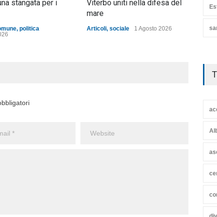
una stangata per i
Viterbo uniti nella difesa del
ann
Es
mare
Artic
sa
omune
,
politica
Articoli
,
sociale
1 Agosto 2026
026
T
bbligatori
ac
Al
as
ce
co
di