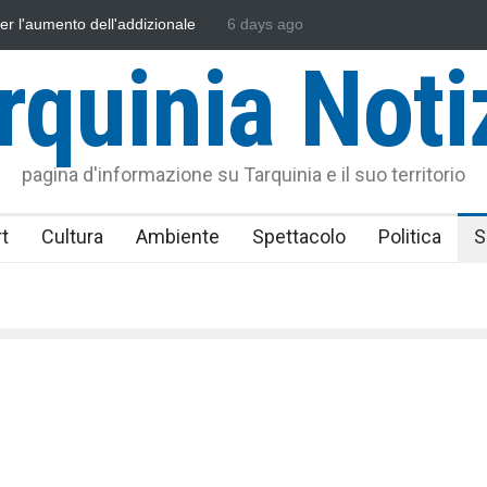
a e l'Assonautica Provinciale di Viterbo
6 days ago
Vincenzo Ferri, un Eroe tar
re
rquinia Noti
pagina d'informazione su Tarquinia e il suo territorio
t
Cultura
Ambiente
Spettacolo
Politica
S