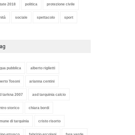
unciato
soddisfazione del Ministro
tate 2018
politica
protezione civile
Lollobrigida
oli
1 Agosto 2026
nità
sociale
spettacolo
sport
ambiente
,
Articoli
,
politica
27 Luglio 2026
ag
qua pubblica
alberto riglietti
berto Tosoni
arianna centini
d tarkna 2007
asd tarquinia calcio
ntro storico
chiara bordi
mune di tarquinia
cristo risorto
vino etrusco
fabrizio ercolani
fare verde