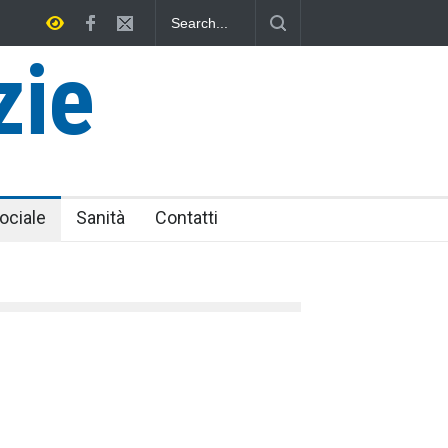
quiniese senza tomba
zie
ociale
Sanità
Contatti