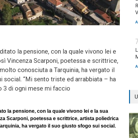
R
V
A
L
itato la pensione, con la quale vivono lei e
M
osì Vincenza Scarponi, poetessa e scrittrice,
A
 molto conosciuta a Tarquinia, ha vergato il
 social. “Mi sento triste ed arrabbiata – ha
no 3 di ogni mese mi faccio
U
to la pensione, con la quale vivono lei e la sua
za Scarponi, poetessa e scrittrice, artista poliedrica
rquinia, ha vergato il suo giusto sfogo sui social.