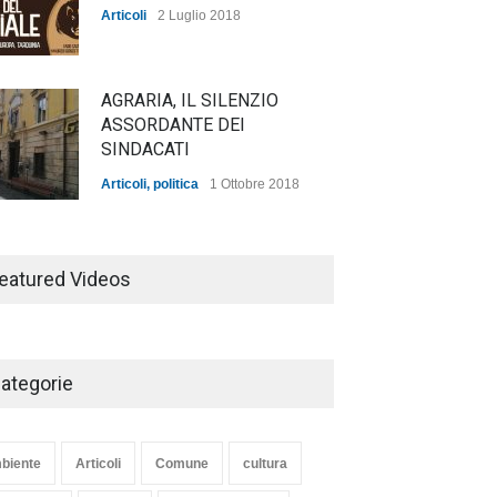
Articoli
2 Luglio 2018
AGRARIA, IL SILENZIO
ASSORDANTE DEI
SINDACATI
Articoli
,
politica
1 Ottobre 2018
TARQUINIA NELLA "DIVINA
COMMEDIA"
eatured Videos
Articoli
,
cultura
27 Marzo 2020
ategorie
SE NE VA UN ALTRO PEZZO
DI STORIA DEL LIDO DI
TARQUINIA
e bianca a Tarquinia, un
Agricoltura, dal Governo
biente
Articoli
Comune
cultura
Articoli
,
cultura
8 Maggio 2020
zo insuccesso
arrivano i pagamenti PAC, la