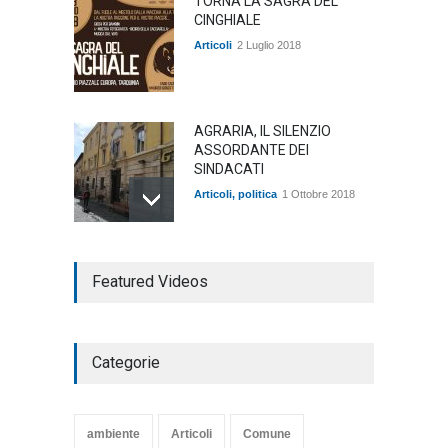
TORNA LA SAGRA DEL
CINGHIALE
Articoli
2 Luglio 2018
AGRARIA, IL SILENZIO
ASSORDANTE DEI
SINDACATI
Articoli
,
politica
1 Ottobre 2018
TARQUINIA NELLA "DIVINA
Featured Videos
COMMEDIA"
Articoli
,
cultura
27 Marzo 2020
Categorie
SE NE VA UN ALTRO PEZZO
DI STORIA DEL LIDO DI
TARQUINIA
ambiente
Articoli
Comune