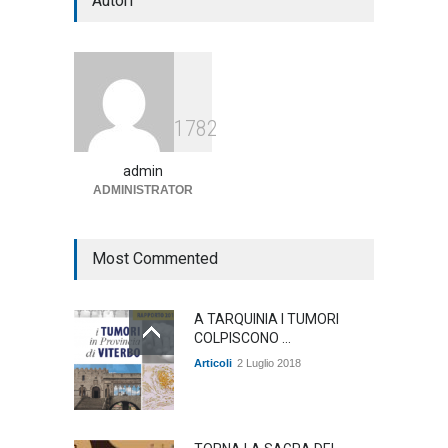
Autori
annunciato
Articoli
1 Agosto 2026
Agricoltura, dal Governo
1782
arrivano i pagamenti PAC, la
soddisfazione del Ministro
Lollobrigida
admin
ADMINISTRATOR
ambiente
,
Articoli
,
politica
27 Luglio 2026
Most Commented
A TARQUINIA I TUMORI
COLPISCONO ...
Articoli
2 Luglio 2018