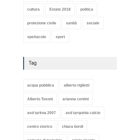
Articoli
,
cultura
8 Maggio 2020
cultura
Estate 2018
politica
protezione civile
sanità
sociale
spettacolo
sport
Tag
acqua pubblica
alberto riglietti
Alberto Tosoni
arianna centini
asd tarkna 2007
asd tarquinia calcio
centro storico
chiara bordi