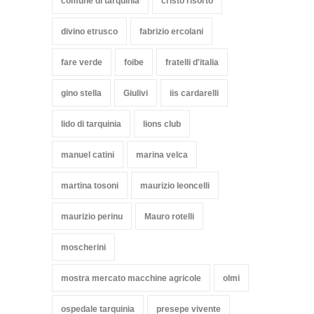
comune di tarquinia
cristo risorto
divino etrusco
fabrizio ercolani
fare verde
foibe
fratelli d'italia
gino stella
Giulivi
iis cardarelli
lido di tarquinia
lions club
manuel catini
marina velca
martina tosoni
maurizio leoncelli
maurizio perinu
Mauro rotelli
moscherini
mostra mercato macchine agricole
olmi
ospedale tarquinia
presepe vivente