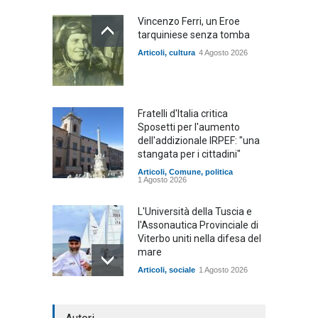
Vincenzo Ferri, un Eroe
tarquiniese senza tomba
Articoli
,
cultura
4 Agosto 2026
Fratelli d'Italia critica
Sposetti per l'aumento
dell'addizionale IRPEF: "una
stangata per i cittadini"
Articoli
,
Comune
,
politica
1 Agosto 2026
L'Università della Tuscia e
l'Assonautica Provinciale di
Viterbo uniti nella difesa del
mare
Articoli
,
sociale
1 Agosto 2026
Notte bianca a Tarquinia, un
mezzo insuccesso