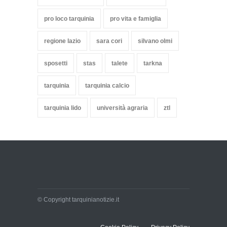
pro loco tarquinia
pro vita e famiglia
regione lazio
sara cori
silvano olmi
sposetti
stas
talete
tarkna
tarquinia
tarquinia calcio
tarquinia lido
università agraria
ztl
© Copyright tarquinianotizie.it