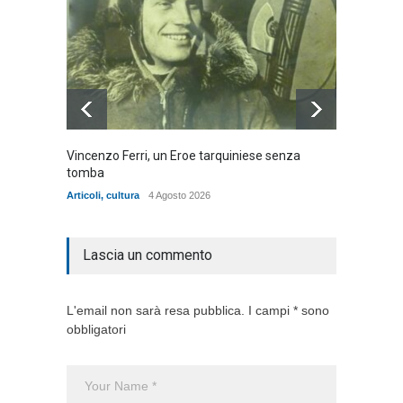
Vincenzo Ferri, un Eroe tarquiniese senza
Fratell
tomba
dell'ad
cittadin
Articoli
,
cultura
4 Agosto 2026
Articoli
,
Lascia un commento
L'email non sarà resa pubblica. I campi * sono
obbligatori