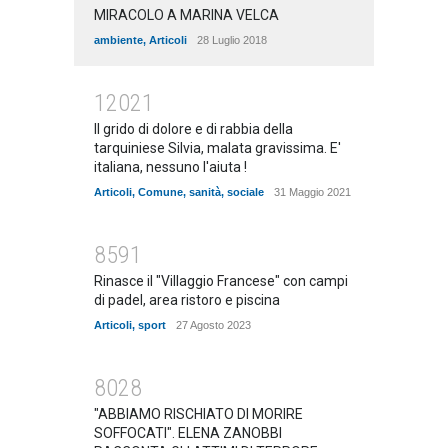
MIRACOLO A MARINA VELCA
ambiente
,
Articoli
28 Luglio 2018
12021
Il grido di dolore e di rabbia della
tarquiniese Silvia, malata gravissima. E'
italiana, nessuno l'aiuta !
Articoli
,
Comune
,
sanità
,
sociale
31 Maggio 2021
8591
Rinasce il "Villaggio Francese" con campi
di padel, area ristoro e piscina
Articoli
,
sport
27 Agosto 2023
8028
"ABBIAMO RISCHIATO DI MORIRE
SOFFOCATI". ELENA ZANOBBI