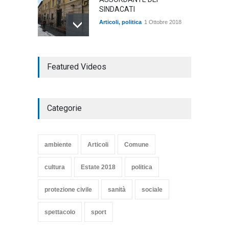
SINDACATI
Articoli
,
politica
1 Ottobre 2018
TARQUINIA NELLA "DIVINA
Featured Videos
COMMEDIA"
Articoli
,
cultura
27 Marzo 2020
Categorie
SE NE VA UN ALTRO PEZZO
DI STORIA DEL LIDO DI
TARQUINIA
ambiente
Articoli
Comune
Articoli
,
cultura
8 Maggio 2020
cultura
Estate 2018
politica
protezione civile
sanità
sociale
spettacolo
sport