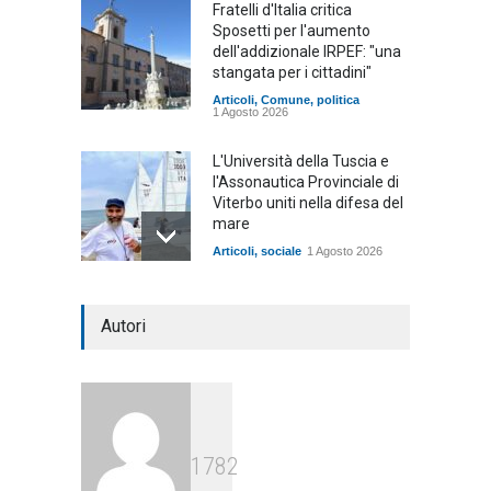
Fratelli d'Italia critica
Sposetti per l'aumento
dell'addizionale IRPEF: "una
stangata per i cittadini"
Articoli
,
Comune
,
politica
1 Agosto 2026
L'Università della Tuscia e
l'Assonautica Provinciale di
Viterbo uniti nella difesa del
mare
Articoli
,
sociale
1 Agosto 2026
Notte bianca a Tarquinia, un
Autori
mezzo insuccesso
annunciato
Articoli
1 Agosto 2026
Agricoltura, dal Governo
1782
arrivano i pagamenti PAC, la
soddisfazione del Ministro