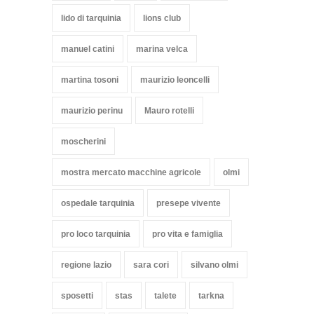
lido di tarquinia
lions club
manuel catini
marina velca
martina tosoni
maurizio leoncelli
maurizio perinu
Mauro rotelli
moscherini
mostra mercato macchine agricole
olmi
ospedale tarquinia
presepe vivente
pro loco tarquinia
pro vita e famiglia
regione lazio
sara cori
silvano olmi
sposetti
stas
talete
tarkna