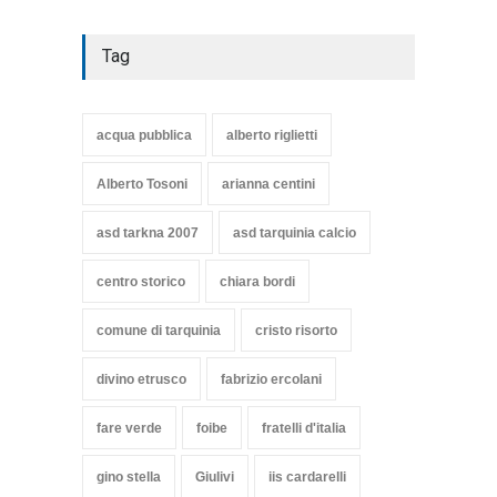
Tag
acqua pubblica
alberto riglietti
Alberto Tosoni
arianna centini
asd tarkna 2007
asd tarquinia calcio
centro storico
chiara bordi
comune di tarquinia
cristo risorto
divino etrusco
fabrizio ercolani
fare verde
foibe
fratelli d'italia
gino stella
Giulivi
iis cardarelli