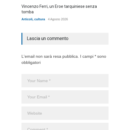
Vincenzo Ferri, un Eroe tarquiniese senza
Fratell
tomba
dell'ad
cittadin
Articoli
,
cultura
4 Agosto 2026
Articoli
,
Lascia un commento
L'email non sarà resa pubblica. I campi * sono
obbligatori