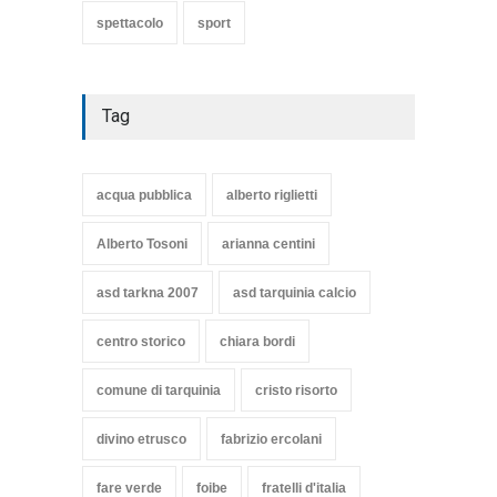
spettacolo
sport
Tag
acqua pubblica
alberto riglietti
Alberto Tosoni
arianna centini
asd tarkna 2007
asd tarquinia calcio
centro storico
chiara bordi
comune di tarquinia
cristo risorto
divino etrusco
fabrizio ercolani
fare verde
foibe
fratelli d'italia