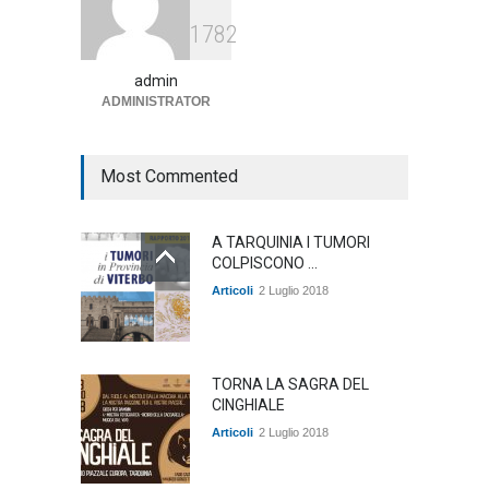
Agricoltura, dal Governo
1782
arrivano i pagamenti PAC, la
soddisfazione del Ministro
Lollobrigida
admin
ADMINISTRATOR
ambiente
,
Articoli
,
politica
27 Luglio 2026
Most Commented
A TARQUINIA I TUMORI
COLPISCONO ...
Articoli
2 Luglio 2018
TORNA LA SAGRA DEL
CINGHIALE
Articoli
2 Luglio 2018