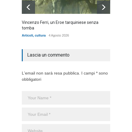
Vincenzo Ferri, un Eroe tarquiniese senza
Fratell
tomba
dell'ad
cittadin
Articoli
,
cultura
4 Agosto 2026
Articoli
,
Lascia un commento
L'email non sarà resa pubblica. I campi * sono
obbligatori