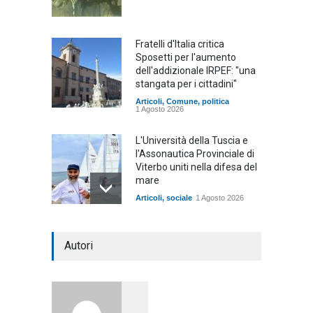
Fratelli d'Italia critica
Sposetti per l'aumento
dell'addizionale IRPEF: "una
stangata per i cittadini"
Articoli
,
Comune
,
politica
1 Agosto 2026
L'Università della Tuscia e
l'Assonautica Provinciale di
Viterbo uniti nella difesa del
mare
Articoli
,
sociale
1 Agosto 2026
Notte bianca a Tarquinia, un
Autori
mezzo insuccesso
annunciato
Articoli
1 Agosto 2026