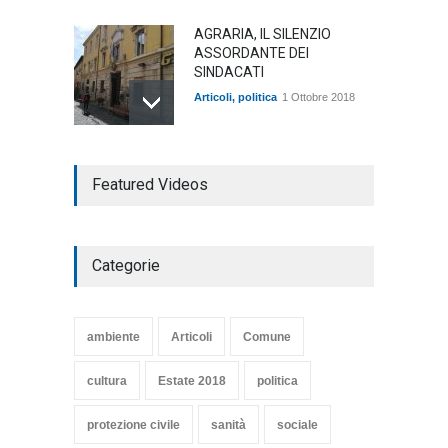
AGRARIA, IL SILENZIO
ASSORDANTE DEI
SINDACATI
Articoli
,
politica
1 Ottobre 2018
TARQUINIA NELLA "DIVINA
Featured Videos
COMMEDIA"
Articoli
,
cultura
27 Marzo 2020
Categorie
SE NE VA UN ALTRO PEZZO
DI STORIA DEL LIDO DI
TARQUINIA
ambiente
Articoli
Comune
Articoli
,
cultura
8 Maggio 2020
cultura
Estate 2018
politica
protezione civile
sanità
sociale