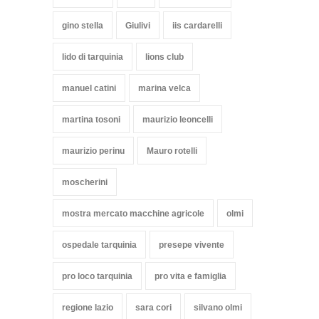
gino stella
Giulivi
iis cardarelli
lido di tarquinia
lions club
manuel catini
marina velca
martina tosoni
maurizio leoncelli
maurizio perinu
Mauro rotelli
moscherini
mostra mercato macchine agricole
olmi
ospedale tarquinia
presepe vivente
pro loco tarquinia
pro vita e famiglia
regione lazio
sara cori
silvano olmi