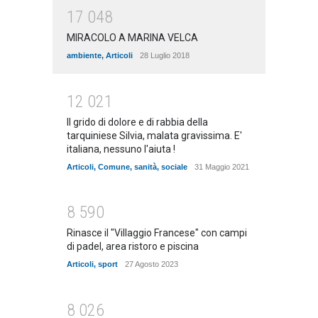
1
7
0
4
8
MIRACOLO A MARINA VELCA
ambiente
,
Articoli
28 Luglio 2018
1
2
0
2
1
Il grido di dolore e di rabbia della
tarquiniese Silvia, malata gravissima. E'
italiana, nessuno l'aiuta !
Articoli
,
Comune
,
sanità
,
sociale
31 Maggio 2021
8
5
9
0
Rinasce il "Villaggio Francese" con campi
di padel, area ristoro e piscina
Articoli
,
sport
27 Agosto 2023
8
0
2
6