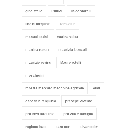
gino stella
Giulivi
iis cardarelli
lido di tarquinia
lions club
manuel catini
marina velca
martina tosoni
maurizio leoncelli
maurizio perinu
Mauro rotelli
moscherini
mostra mercato macchine agricole
olmi
ospedale tarquinia
presepe vivente
pro loco tarquinia
pro vita e famiglia
regione lazio
sara cori
silvano olmi