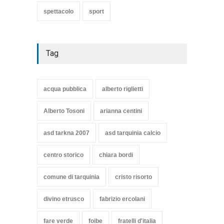
spettacolo
sport
Tag
acqua pubblica
alberto riglietti
Alberto Tosoni
arianna centini
asd tarkna 2007
asd tarquinia calcio
centro storico
chiara bordi
comune di tarquinia
cristo risorto
divino etrusco
fabrizio ercolani
fare verde
foibe
fratelli d'italia