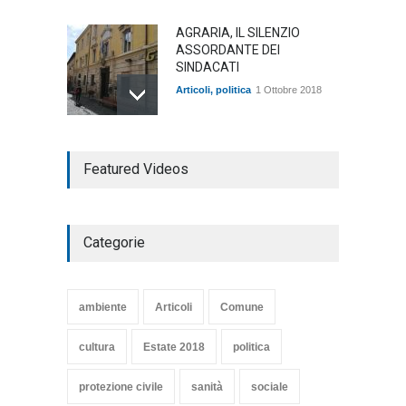
AGRARIA, IL SILENZIO
ASSORDANTE DEI
SINDACATI
Articoli
,
politica
1 Ottobre 2018
TARQUINIA NELLA "DIVINA
Featured Videos
COMMEDIA"
Articoli
,
cultura
27 Marzo 2020
Categorie
SE NE VA UN ALTRO PEZZO
DI STORIA DEL LIDO DI
TARQUINIA
ambiente
Articoli
Comune
Articoli
,
cultura
8 Maggio 2020
cultura
Estate 2018
politica
protezione civile
sanità
sociale