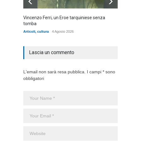
Vincenzo Ferri, un Eroe tarquiniese senza
Fratell
tomba
dell'ad
cittadin
Articoli
,
cultura
4 Agosto 2026
Articoli
,
Lascia un commento
L'email non sarà resa pubblica. I campi * sono
obbligatori