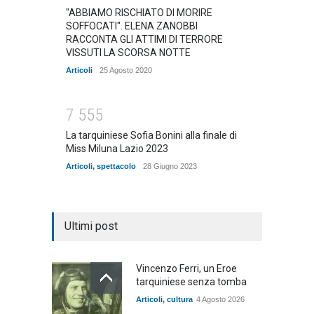
"ABBIAMO RISCHIATO DI MORIRE
SOFFOCATI". ELENA ZANOBBI
RACCONTA GLI ATTIMI DI TERRORE
VISSUTI LA SCORSA NOTTE
Articoli
25 Agosto 2020
7
5
5
5
La tarquiniese Sofia Bonini alla finale di
Miss Miluna Lazio 2023
Articoli
,
spettacolo
28 Giugno 2023
Ultimi post
Vincenzo Ferri, un Eroe
tarquiniese senza tomba
Articoli
,
cultura
4 Agosto 2026