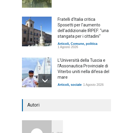
Fratelli d'Italia critica
Sposetti per l'aumento
dell'addizionale IRPEF: "una
stangata per i cittadini"
Articoli
,
Comune
,
politica
1 Agosto 2026
L'Università della Tuscia e
l'Assonautica Provinciale di
Viterbo uniti nella difesa del
mare
Articoli
,
sociale
1 Agosto 2026
Notte bianca a Tarquinia, un
Autori
mezzo insuccesso
annunciato
Articoli
1 Agosto 2026