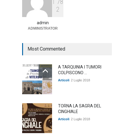
1
7
8
Agricoltura, dal Governo
2
arrivano i pagamenti PAC, la
soddisfazione del Ministro
Lollobrigida
admin
ADMINISTRATOR
ambiente
,
Articoli
,
politica
27 Luglio 2026
Most Commented
A TARQUINIA I TUMORI
COLPISCONO ...
Articoli
2 Luglio 2018
TORNA LA SAGRA DEL
CINGHIALE
Articoli
2 Luglio 2018