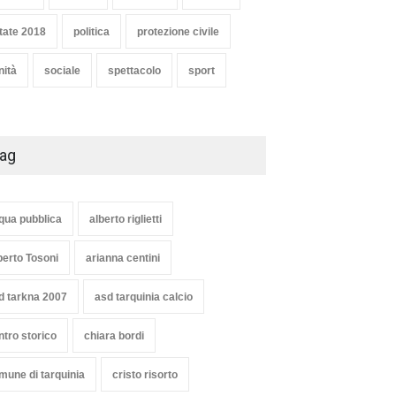
Articoli
,
cultura
8 Maggio 2020
tate 2018
politica
protezione civile
nità
sociale
spettacolo
sport
ag
qua pubblica
alberto riglietti
berto Tosoni
arianna centini
d tarkna 2007
asd tarquinia calcio
ntro storico
chiara bordi
mune di tarquinia
cristo risorto