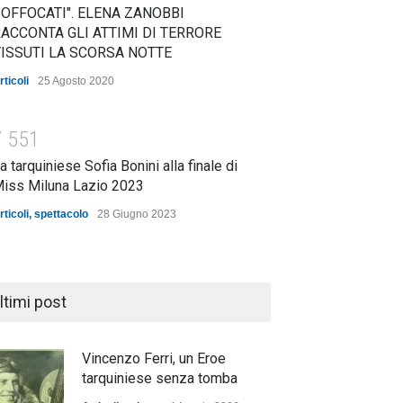
OFFOCATI". ELENA ZANOBBI
ACCONTA GLI ATTIMI DI TERRORE
ISSUTI LA SCORSA NOTTE
rticoli
25 Agosto 2020
7
5
5
1
a tarquiniese Sofia Bonini alla finale di
iss Miluna Lazio 2023
rticoli
,
spettacolo
28 Giugno 2023
ltimi post
Vincenzo Ferri, un Eroe
tarquiniese senza tomba