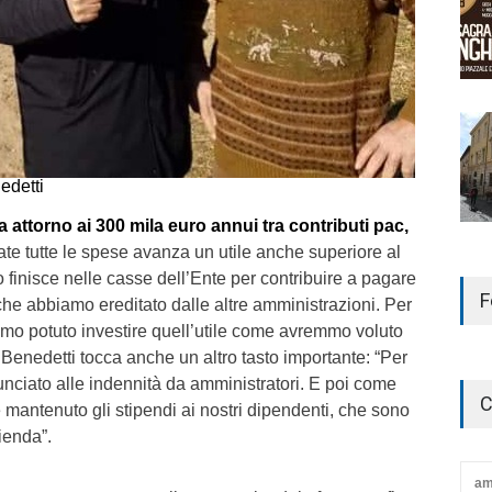
edetti
 attorno ai 300 mila euro annui tra contributi pac,
ate tutte le spese avanza un utile anche superiore al
 finisce nelle casse dell’Ente per contribuire a pagare
F
che abbiamo ereditato dalle altre amministrazioni. Per
amo potuto investire quell’utile come avremmo voluto
 Benedetti tocca anche un altro tasto importante: “Per
nciato alle indennità da amministratori. E poi come
C
mantenuto gli stipendi ai nostri dipendenti, che sono
zienda”.
am