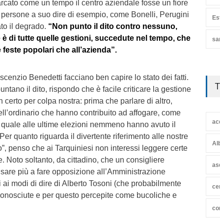
rcato come un tempo il centro aziendale fosse un fiore
o persone a suo dire di esempio, come Bonelli, Perugini
Es
ato il degrado.
“Non punto il dito contro nessuno,
 è di tutte quelle gestioni, succedute nel tempo, che
sa
 feste popolari che all’azienda”.
scenzio Benedetti facciano ben capire lo stato dei fatti.
T
untano il dito, rispondo che è facile criticare la gestione
 certo per colpa nostra: prima che parlare di altro,
ell’ordinario che hanno contribuito ad affogare, come
ac
l quale alle ultime elezioni nemmeno hanno avuto il
Per quanto riguarda il divertente riferimento alle nostre
Al
”, penso che ai Tarquiniesi non interessi leggere certe
se. Noto soltanto, da cittadino, che un consigliere
as
are più a fare opposizione all’Amministrazione
i ai modi di dire di Alberto Tosoni (che probabilmente
ce
onosciute e per questo percepite come bucoliche e
co