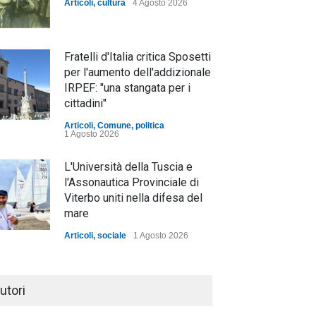
Articoli
,
cultura
4 Agosto 2026
Fratelli d'Italia critica Sposetti
per l'aumento dell'addizionale
IRPEF: "una stangata per i
cittadini"
Articoli
,
Comune
,
politica
1 Agosto 2026
L'Università della Tuscia e
l'Assonautica Provinciale di
Viterbo uniti nella difesa del
mare
Articoli
,
sociale
1 Agosto 2026
Notte bianca a Tarquinia, un
mezzo insuccesso
utori
annunciato