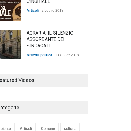
CINGHIALE
Articoli
2 Luglio 2018
AGRARIA, IL SILENZIO
ASSORDANTE DEI
SINDACATI
Articoli
,
politica
1 Ottobre 2018
TARQUINIA NELLA "DIVINA
COMMEDIA"
eatured Videos
Articoli
,
cultura
27 Marzo 2020
ategorie
SE NE VA UN ALTRO PEZZO
DI STORIA DEL LIDO DI
TARQUINIA
biente
Articoli
Comune
cultura