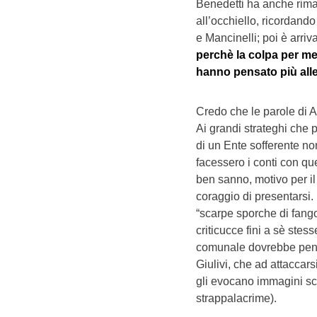
Benedetti ha anche rima
all’occhiello, ricordand
e Mancinelli; poi è arriv
perchè la colpa per me
hanno pensato più alle
Credo che le parole di A
Ai grandi strateghi che p
di un Ente sofferente non
facessero i conti con qu
ben sanno, motivo per i
coraggio di presentarsi. 
“scarpe sporche di fango
criticucce fini a sè stes
comunale dovrebbe pens
Giulivi, che ad attaccars
gli evocano immagini sc
strappalacrime).