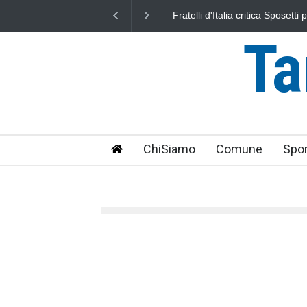
L'Università della Tuscia e l'As
uniti nella difesa del mare
Ta
ChiSiamo
Comune
Spor