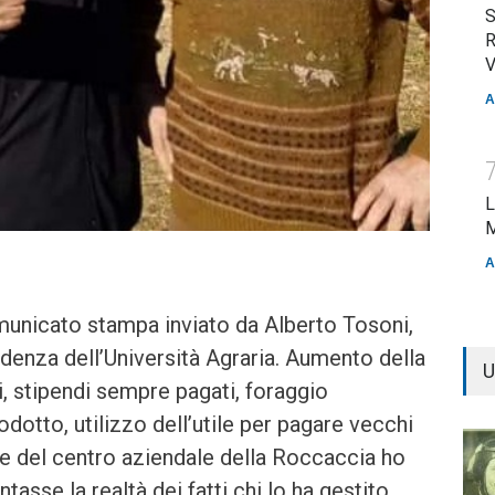
S
R
V
A
L
M
A
municato stampa inviato da Alberto Tosoni,
idenza dell’Università Agraria. Aumento della
U
i, stipendi sempre pagati, foraggio
dotto, utilizzo dell’utile per pagare vecchi
one del centro aziendale della Roccaccia ho
tasse la realtà dei fatti chi lo ha gestito