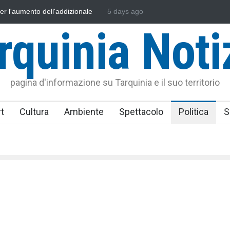
sonautica Provinciale di Viterbo
5 days ago
Vincenzo Ferri, un Eroe tarquinie
rquinia Noti
pagina d'informazione su Tarquinia e il suo territorio
t
Cultura
Ambiente
Spettacolo
Politica
S