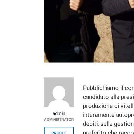
Pubblichiamo il co
candidato alla pres
produzione di vitell
admin
interamente autopro
ADMINISTRATOR
debiti: sulla gesti
preferito che raccon
PROFILE