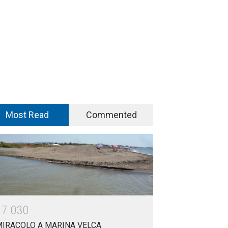
Most Read
Commented
1
7
0
3
0
MIRACOLO A MARINA VELCA