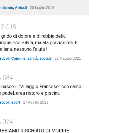
mbiente
,
Articoli
28 Luglio 2018
1
2
0
1
9
l grido di dolore e di rabbia della
arquiniese Silvia, malata gravissima. E'
taliana, nessuno l'aiuta !
rticoli
,
Comune
,
sanità
,
sociale
31 Maggio 2021
8
5
8
4
inasce il "Villaggio Francese" con campi
i padel, area ristoro e piscina
rticoli
,
sport
27 Agosto 2023
8
0
2
4
ABBIAMO RISCHIATO DI MORIRE