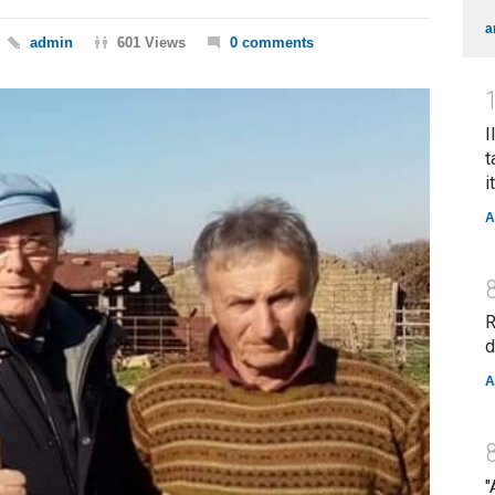
a
admin
601 Views
0 comments
I
t
i
A
R
d
A
"