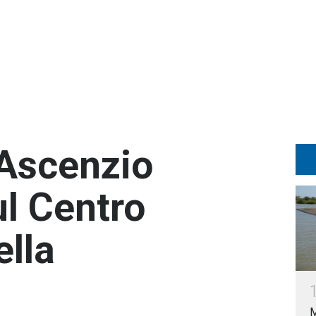
 Ascenzio
ul Centro
ella