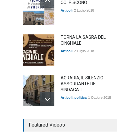
COLPISCONO ...
Articoli
2 Luglio 2018
TORNA LA SAGRA DEL
CINGHIALE
Articoli
2 Luglio 2018
AGRARIA, IL SILENZIO
ASSORDANTE DEI
SINDACATI
Articoli
,
politica
1 Ottobre 2018
TARQUINIA NELLA "DIVINA
Featured Videos
COMMEDIA"
Articoli
,
cultura
27 Marzo 2020