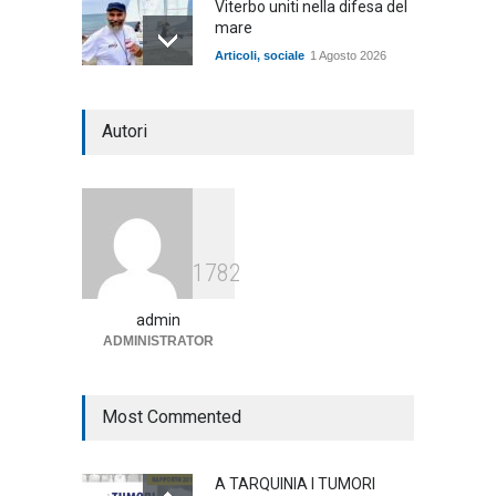
Viterbo uniti nella difesa del
mare
Articoli
,
sociale
1 Agosto 2026
Notte bianca a Tarquinia, un
Autori
mezzo insuccesso
annunciato
Articoli
1 Agosto 2026
Agricoltura, dal Governo
1782
arrivano i pagamenti PAC, la
soddisfazione del Ministro
Lollobrigida
admin
ADMINISTRATOR
ambiente
,
Articoli
,
politica
27 Luglio 2026
Most Commented
A TARQUINIA I TUMORI