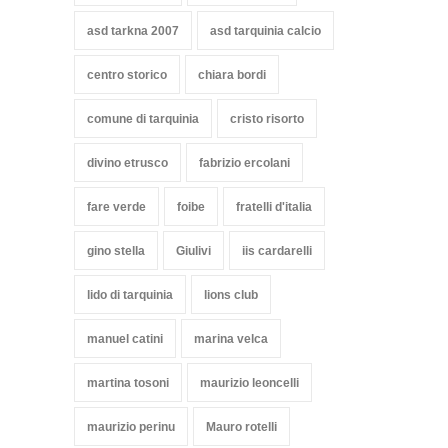
asd tarkna 2007
asd tarquinia calcio
centro storico
chiara bordi
comune di tarquinia
cristo risorto
divino etrusco
fabrizio ercolani
fare verde
foibe
fratelli d'italia
gino stella
Giulivi
iis cardarelli
lido di tarquinia
lions club
manuel catini
marina velca
martina tosoni
maurizio leoncelli
maurizio perinu
Mauro rotelli