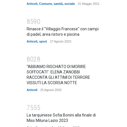
Articoli
,
Comune
,
sanità
,
sociale
31 Maggio 2021
8590
Rinasce il "Villaggio Francese" con campi
di padel, area ristoro e piscina
Articoli
,
sport
27 Agosto 2023
8028
"ABBIAMO RISCHIATO DI MORIRE
SOFFOCATI". ELENA ZANOBBI
RACCONTA GLI ATTIMI DI TERRORE
VISSUTI LA SCORSA NOTTE
Articoli
25 Agosto 2020
7555
La tarquiniese Sofia Bonini alla finale di
Miss Miluna Lazio 2023