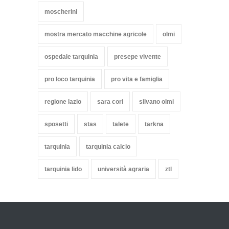
moscherini
mostra mercato macchine agricole
olmi
ospedale tarquinia
presepe vivente
pro loco tarquinia
pro vita e famiglia
regione lazio
sara cori
silvano olmi
sposetti
stas
talete
tarkna
tarquinia
tarquinia calcio
tarquinia lido
università agraria
ztl