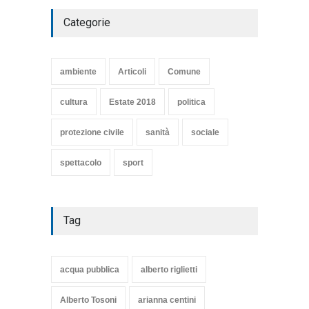
Categorie
SE NE VA UN ALTRO PEZZO
DI STORIA DEL LIDO DI
TARQUINIA
ambiente
Articoli
Comune
Articoli
,
cultura
8 Maggio 2020
cultura
Estate 2018
politica
protezione civile
sanità
sociale
spettacolo
sport
Tag
acqua pubblica
alberto riglietti
Alberto Tosoni
arianna centini