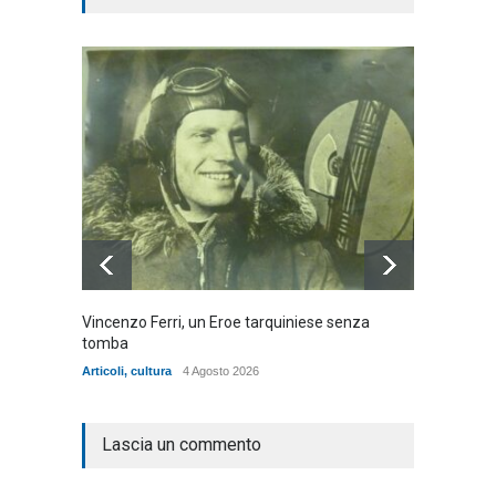
Vincenzo Ferri, un Eroe tarquiniese senza
Fratell
tomba
dell'ad
cittadin
Articoli
,
cultura
4 Agosto 2026
Articoli
,
Lascia un commento