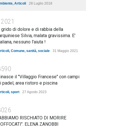
mbiente
,
Articoli
28 Luglio 2018
12021
l grido di dolore e di rabbia della
arquiniese Silvia, malata gravissima. E'
taliana, nessuno l'aiuta !
rticoli
,
Comune
,
sanità
,
sociale
31 Maggio 2021
8590
inasce il "Villaggio Francese" con campi
i padel, area ristoro e piscina
rticoli
,
sport
27 Agosto 2023
8026
ABBIAMO RISCHIATO DI MORIRE
OFFOCATI". ELENA ZANOBBI