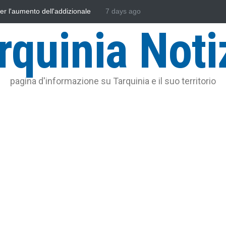
L'Università della Tuscia e l'Assonautica Provinciale di Viterbo
7 days ago
Vin
uniti nella difesa del mare
rquinia Noti
pagina d'informazione su Tarquinia e il suo territorio