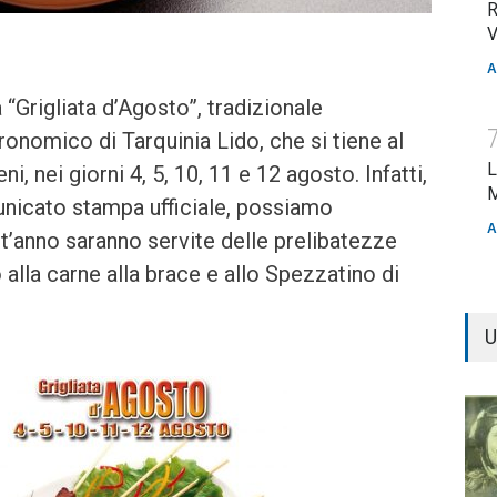
R
V
A
a “Grigliata d’Agosto”, tradizionale
nomico di Tarquinia Lido, che si tiene al
L
i, nei giorni 4, 5, 10, 11 e 12 agosto. Infatti,
M
unicato stampa ufficiale, possiamo
A
t’anno saranno servite delle prelibatezze
 alla carne alla brace e allo Spezzatino di
U