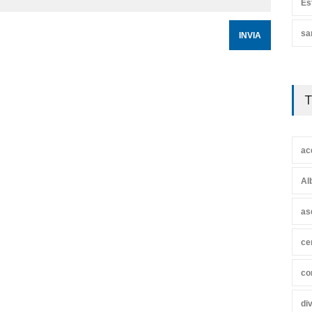
Es
sa
T
ac
Al
as
ce
co
di