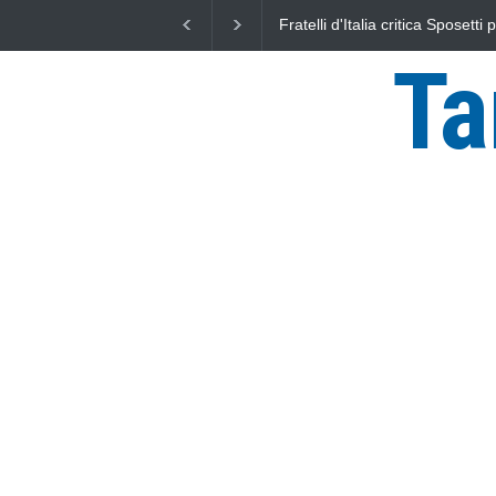
Fratelli d'Italia critica Sposetti per l'aumento dell'addizionale
IRPEF: "una stangata per i cittadini"
Ta