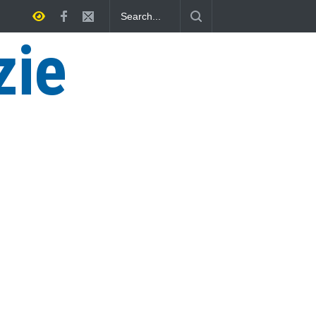
cenzo Ferri, un Eroe tarquiniese senza tomba
zie