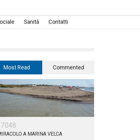
ociale
Sanità
Contatti
Most Read
Commented
17048
MIRACOLO A MARINA VELCA