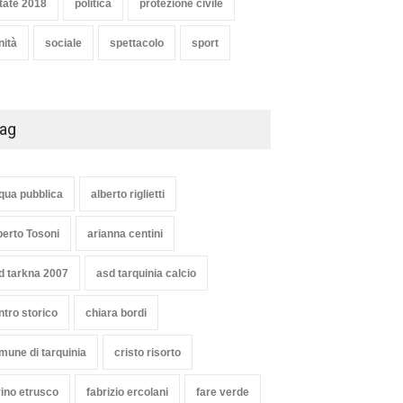
tate 2018
politica
protezione civile
nità
sociale
spettacolo
sport
ag
qua pubblica
alberto riglietti
berto Tosoni
arianna centini
d tarkna 2007
asd tarquinia calcio
ntro storico
chiara bordi
mune di tarquinia
cristo risorto
vino etrusco
fabrizio ercolani
fare verde