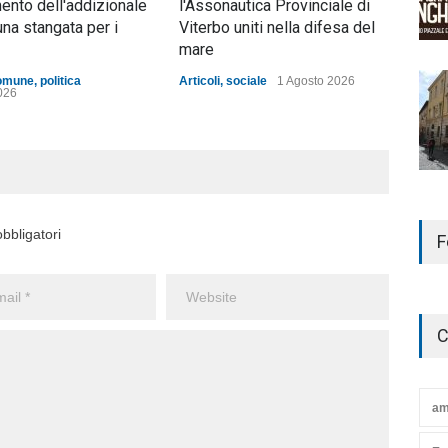
mento dell'addizionale
l'Assonautica Provinciale di
mez
una stangata per i
Viterbo uniti nella difesa del
ann
mare
Artic
omune
,
politica
Articoli
,
sociale
1 Agosto 2026
026
bbligatori
F
C
am