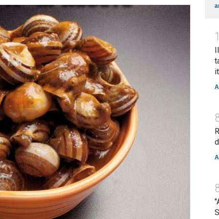
a
I
t
i
A
R
d
A
"
S