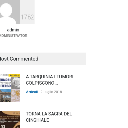
Agricoltura, dal Governo
arrivano i pagamenti PAC, la
1782
soddisfazione del Ministro
Lollobrigida
admin
ADMINISTRATOR
ambiente
,
Articoli
,
politica
27 Luglio 2026
ost Commented
A TARQUINIA I TUMORI
COLPISCONO ...
Articoli
2 Luglio 2018
TORNA LA SAGRA DEL
CINGHIALE
e bianca a Tarquinia, un
Agricoltura, dal Governo