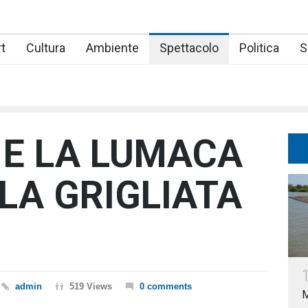
t
Cultura
Ambiente
Spettacolo
Politica
S
 E LA LUMACA
LA GRIGLIATA
admin
519 Views
0 comments