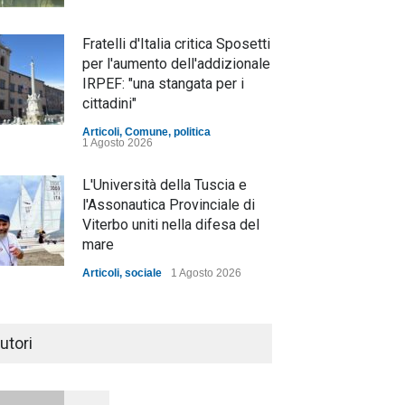
Fratelli d'Italia critica Sposetti
per l'aumento dell'addizionale
IRPEF: "una stangata per i
cittadini"
Articoli
,
Comune
,
politica
1 Agosto 2026
L'Università della Tuscia e
l'Assonautica Provinciale di
Viterbo uniti nella difesa del
mare
Articoli
,
sociale
1 Agosto 2026
Notte bianca a Tarquinia, un
mezzo insuccesso
utori
annunciato
Articoli
1 Agosto 2026