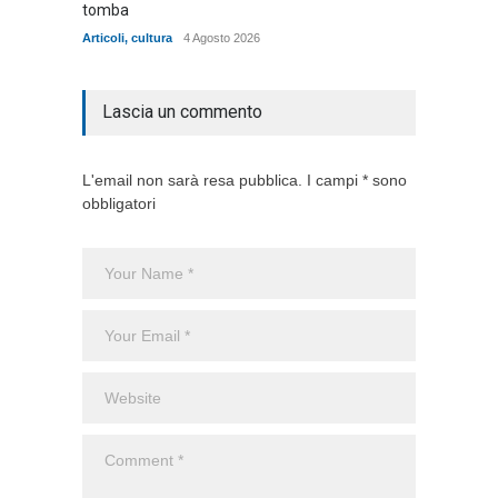
tomba
dell'ad
cittadin
Articoli
,
cultura
4 Agosto 2026
Articoli
,
Lascia un commento
L'email non sarà resa pubblica. I campi * sono
obbligatori