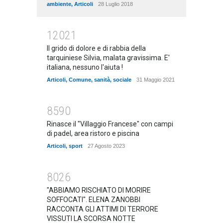
ambiente
,
Articoli
28 Luglio 2018
12021
Il grido di dolore e di rabbia della
tarquiniese Silvia, malata gravissima. E'
italiana, nessuno l'aiuta !
Articoli
,
Comune
,
sanità
,
sociale
31 Maggio 2021
8590
Rinasce il "Villaggio Francese" con campi
di padel, area ristoro e piscina
Articoli
,
sport
27 Agosto 2023
8026
"ABBIAMO RISCHIATO DI MORIRE
SOFFOCATI". ELENA ZANOBBI
RACCONTA GLI ATTIMI DI TERRORE
VISSUTI LA SCORSA NOTTE