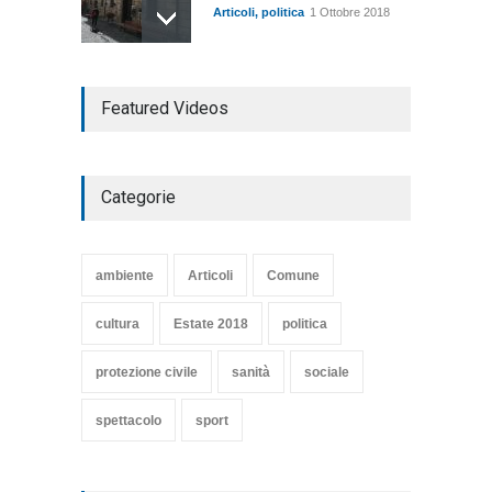
Articoli
,
politica
1 Ottobre 2018
TARQUINIA NELLA "DIVINA
Featured Videos
COMMEDIA"
Articoli
,
cultura
27 Marzo 2020
Categorie
SE NE VA UN ALTRO PEZZO
DI STORIA DEL LIDO DI
TARQUINIA
ambiente
Articoli
Comune
Articoli
,
cultura
8 Maggio 2020
cultura
Estate 2018
politica
protezione civile
sanità
sociale
spettacolo
sport