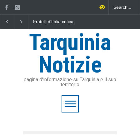
Fratelli d'Italia critica
L'Università della Tuscia e
Sposetti per l'aumento
l'Assonautica Provinciale d
dell'addizionale IRPEF: "una
Viterbo uniti nella difesa d
Tarquinia
stangata per i cittadini"
mare
Notizie
pagina d'informazione su Tarquinia e il suo
territorio