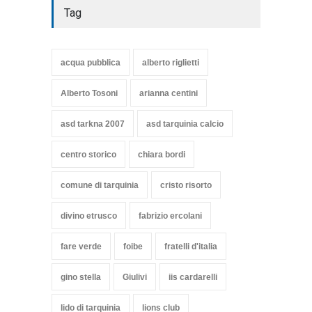
Tag
acqua pubblica
alberto riglietti
Alberto Tosoni
arianna centini
asd tarkna 2007
asd tarquinia calcio
centro storico
chiara bordi
comune di tarquinia
cristo risorto
divino etrusco
fabrizio ercolani
fare verde
foibe
fratelli d'italia
gino stella
Giulivi
iis cardarelli
lido di tarquinia
lions club