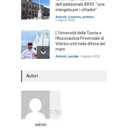
dell'addizionale IRPEF: "una
stangata per i cittadini"
Articoli
,
Comune
,
politica
1 Agosto 2026
L'Università della Tuscia e
l'Assonautica Provinciale di
Viterbo uniti nella difesa del
mare
Articoli
,
sociale
1 Agosto 2026
Notte bianca a Tarquinia, un
Autori
mezzo insuccesso
annunciato
Articoli
1 Agosto 2026
Agricoltura, dal Governo
1782
arrivano i pagamenti PAC, la
soddisfazione del Ministro
Lollobrigida
admin