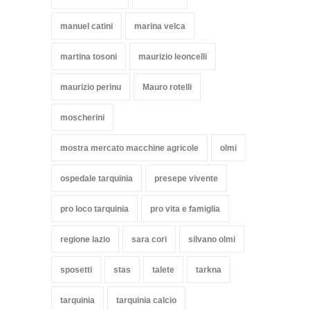
manuel catini
marina velca
martina tosoni
maurizio leoncelli
maurizio perinu
Mauro rotelli
moscherini
mostra mercato macchine agricole
olmi
ospedale tarquinia
presepe vivente
pro loco tarquinia
pro vita e famiglia
regione lazio
sara cori
silvano olmi
sposetti
stas
talete
tarkna
tarquinia
tarquinia calcio