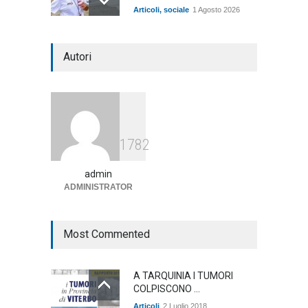
Articoli
,
sociale
1 Agosto 2026
Notte bianca a Tarquinia, un
Autori
mezzo insuccesso
annunciato
Articoli
1 Agosto 2026
Agricoltura, dal Governo
1782
arrivano i pagamenti PAC, la
soddisfazione del Ministro
Lollobrigida
admin
ADMINISTRATOR
ambiente
,
Articoli
,
politica
27 Luglio 2026
Most Commented
A TARQUINIA I TUMORI
COLPISCONO ...
Articoli
2 Luglio 2018