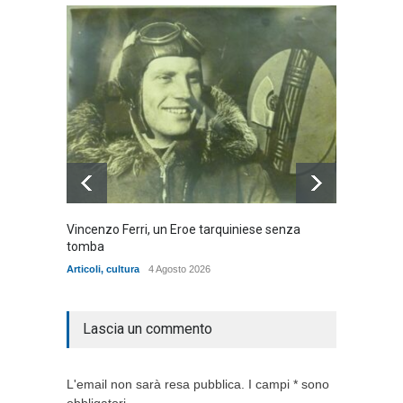
Vincenzo Ferri, un Eroe tarquiniese senza
Fratell
tomba
dell'ad
cittadin
Articoli
,
cultura
4 Agosto 2026
Articoli
,
Lascia un commento
L'email non sarà resa pubblica. I campi * sono
obbligatori