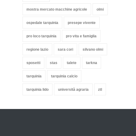
mostra mercato macchine agricole
olmi
ospedale tarquinia
presepe vivente
pro loco tarquinia
pro vita e famiglia
regione lazio
sara cori
silvano olmi
sposetti
stas
talete
tarkna
tarquinia
tarquinia calcio
tarquinia lido
università agraria
ztl