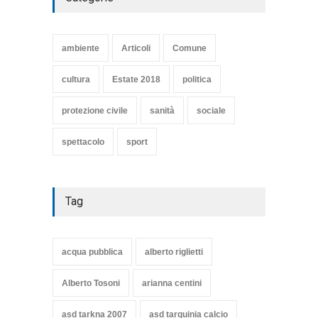
SE NE VA UN ALTRO PEZZO
DI STORIA DEL LIDO DI
TARQUINIA
ambiente
Articoli
Comune
Articoli
,
cultura
8 Maggio 2020
cultura
Estate 2018
politica
protezione civile
sanità
sociale
spettacolo
sport
Tag
acqua pubblica
alberto riglietti
Alberto Tosoni
arianna centini
asd tarkna 2007
asd tarquinia calcio