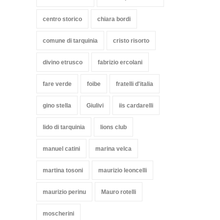
centro storico
chiara bordi
comune di tarquinia
cristo risorto
divino etrusco
fabrizio ercolani
fare verde
foibe
fratelli d'italia
gino stella
Giulivi
iis cardarelli
lido di tarquinia
lions club
manuel catini
marina velca
martina tosoni
maurizio leoncelli
maurizio perinu
Mauro rotelli
moscherini