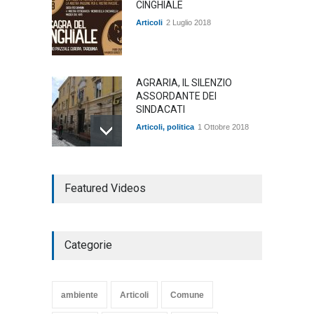
CINGHIALE
Articoli
2 Luglio 2018
AGRARIA, IL SILENZIO
ASSORDANTE DEI
SINDACATI
Articoli
,
politica
1 Ottobre 2018
TARQUINIA NELLA "DIVINA
Featured Videos
COMMEDIA"
Articoli
,
cultura
27 Marzo 2020
Categorie
SE NE VA UN ALTRO PEZZO
DI STORIA DEL LIDO DI
TARQUINIA
ambiente
Articoli
Comune
Articoli
,
cultura
8 Maggio 2020