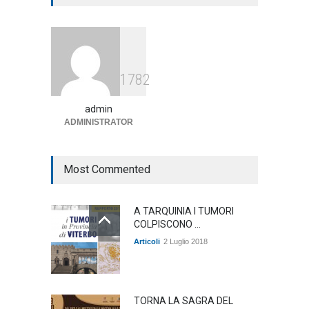
annunciato
Articoli
1 Agosto 2026
Agricoltura, dal Governo
1782
arrivano i pagamenti PAC, la
soddisfazione del Ministro
Lollobrigida
admin
ADMINISTRATOR
ambiente
,
Articoli
,
politica
27 Luglio 2026
Most Commented
A TARQUINIA I TUMORI
COLPISCONO ...
Articoli
2 Luglio 2018
TORNA LA SAGRA DEL