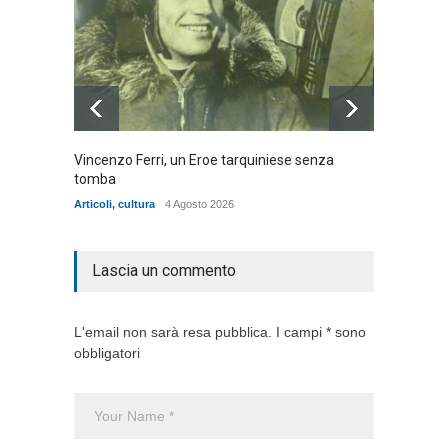
Vincenzo Ferri, un Eroe tarquiniese senza
Fratell
tomba
dell'ad
cittadin
Articoli
,
cultura
4 Agosto 2026
Articoli
,
Lascia un commento
L'email non sarà resa pubblica. I campi * sono
obbligatori