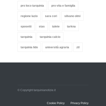
pro loco tarquinia
pro vita e famiglia
regione lazio
sara cori
silvano olmi
sposetti
stas
talete
tarkna
tarquinia
tarquinia calcio
tarquinia lido
università agraria
ztl
© Copyright tarquinianotizie.it
Cookie Policy
Privacy Policy