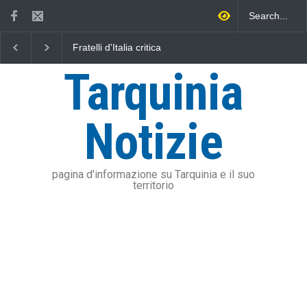
Fratelli d'Italia critica
L'Università della Tuscia e
Sposetti per l'aumento
l'Assonautica Provinciale di
dell'addizionale IRPEF: "una
Viterbo uniti nella difesa del
Tarquinia
stangata per i cittadini"
mare
Notizie
pagina d'informazione su Tarquinia e il suo
territorio