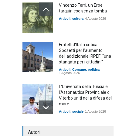
Vincenzo Ferri, un Eroe
tarquiniese senza tomba
Articoli
,
cultura
4 Agosto 2026
Fratelli d'Italia critica
Sposetti per l'aumento
dell'addizionale IRPEF: "una
stangata per i cittadini"
Articoli
,
Comune
,
politica
1 Agosto 2026
L'Università della Tuscia e
l'Assonautica Provinciale di
Viterbo uniti nella difesa del
mare
Articoli
,
sociale
1 Agosto 2026
Notte bianca a Tarquinia, un
Autori
mezzo insuccesso