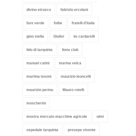
divino etrusco
fabrizio ercolani
fare verde
foibe
fratelli d'italia
gino stella
Giulivi
iis cardarelli
lido di tarquinia
lions club
manuel catini
marina velca
martina tosoni
maurizio leoncelli
maurizio perinu
Mauro rotelli
moscherini
mostra mercato macchine agricole
olmi
ospedale tarquinia
presepe vivente