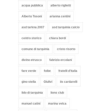
acqua pubblica
alberto riglietti
Alberto Tosoni
arianna centini
asd tarkna 2007
asd tarquinia calcio
centro storico
chiara bordi
comune di tarquinia
cristo risorto
divino etrusco
fabrizio ercolani
fare verde
foibe
fratelli d'italia
gino stella
Giulivi
iis cardarelli
lido di tarquinia
lions club
manuel catini
marina velca