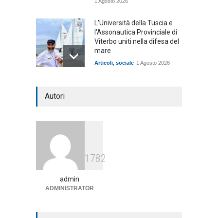
1 Agosto 2026
L'Università della Tuscia e
l'Assonautica Provinciale di
Viterbo uniti nella difesa del
mare
Articoli
,
sociale
1 Agosto 2026
Notte bianca a Tarquinia, un
Autori
mezzo insuccesso
annunciato
Articoli
1 Agosto 2026
Agricoltura, dal Governo
1782
arrivano i pagamenti PAC, la
soddisfazione del Ministro
Lollobrigida
admin
ADMINISTRATOR
ambiente
,
Articoli
,
politica
27 Luglio 2026