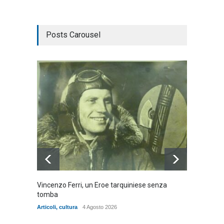
Posts Carousel
Vincenzo Ferri, un Eroe tarquiniese senza
Fratell
tomba
dell'ad
cittadin
Articoli
,
cultura
4 Agosto 2026
Articoli
,