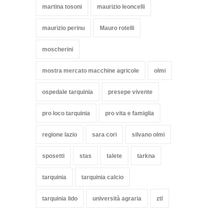
martina tosoni
maurizio leoncelli
maurizio perinu
Mauro rotelli
moscherini
mostra mercato macchine agricole
olmi
ospedale tarquinia
presepe vivente
pro loco tarquinia
pro vita e famiglia
regione lazio
sara cori
silvano olmi
sposetti
stas
talete
tarkna
tarquinia
tarquinia calcio
tarquinia lido
università agraria
ztl