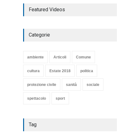
TARQUINIA NELLA "DIVINA
Featured Videos
COMMEDIA"
Articoli
,
cultura
27 Marzo 2020
Categorie
SE NE VA UN ALTRO PEZZO
DI STORIA DEL LIDO DI
TARQUINIA
ambiente
Articoli
Comune
Articoli
,
cultura
8 Maggio 2020
cultura
Estate 2018
politica
protezione civile
sanità
sociale
spettacolo
sport
Tag