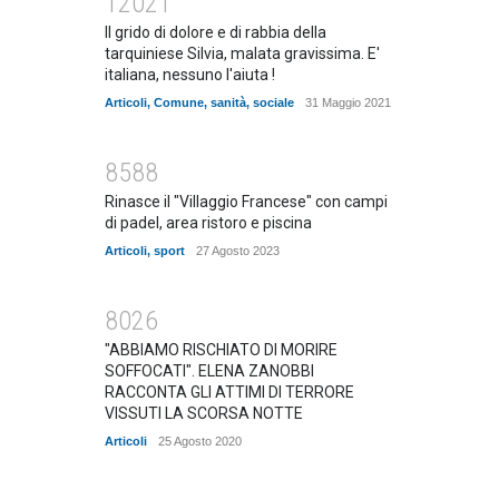
12021
Il grido di dolore e di rabbia della
tarquiniese Silvia, malata gravissima. E'
italiana, nessuno l'aiuta !
Articoli
,
Comune
,
sanità
,
sociale
31 Maggio 2021
8588
Rinasce il "Villaggio Francese" con campi
di padel, area ristoro e piscina
Articoli
,
sport
27 Agosto 2023
8026
"ABBIAMO RISCHIATO DI MORIRE
SOFFOCATI". ELENA ZANOBBI
RACCONTA GLI ATTIMI DI TERRORE
VISSUTI LA SCORSA NOTTE
Articoli
25 Agosto 2020