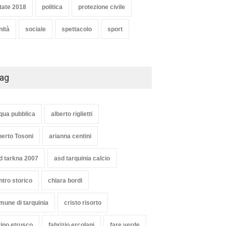
tate 2018
politica
protezione civile
nità
sociale
spettacolo
sport
ag
qua pubblica
alberto riglietti
berto Tosoni
arianna centini
d tarkna 2007
asd tarquinia calcio
ntro storico
chiara bordi
mune di tarquinia
cristo risorto
vino etrusco
fabrizio ercolani
fare verde