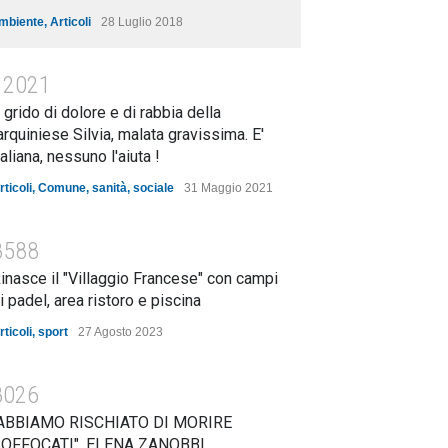
mbiente
,
Articoli
28 Luglio 2018
12021
l grido di dolore e di rabbia della
arquiniese Silvia, malata gravissima. E'
taliana, nessuno l'aiuta !
rticoli
,
Comune
,
sanità
,
sociale
31 Maggio 2021
8588
inasce il "Villaggio Francese" con campi
i padel, area ristoro e piscina
rticoli
,
sport
27 Agosto 2023
8026
ABBIAMO RISCHIATO DI MORIRE
OFFOCATI". ELENA ZANOBBI