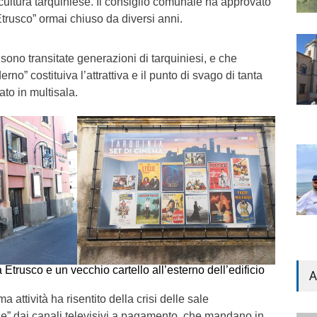
 cultura tarquiniese. Il consiglio comunale ha approvato
trusco” ormai chiuso da diversi anni.
sono transitate generazioni di tarquiniesi, e che
o” costituiva l’attrattiva e il punto di svago di tanta
ato in multisala.
Etrusco e un vecchio cartello all’esterno dell’edificio
A
a attività ha risentito della crisi delle sale
se” dai canali televisivi a pagamento, che mandano in