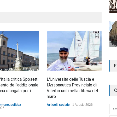
F
d'Italia critica Sposetti
L'Università della Tuscia e
Nott
mento dell'addizionale
l'Assonautica Provinciale di
mez
C
una stangata per i
Viterbo uniti nella difesa del
ann
mare
Artic
omune
,
politica
Articoli
,
sociale
1 Agosto 2026
026
am