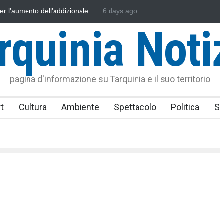
'Assonautica Provinciale di Viterbo
6 days ago
Vincenzo Ferri, un Eroe tarquin
rquinia Noti
pagina d'informazione su Tarquinia e il suo territorio
t
Cultura
Ambiente
Spettacolo
Politica
S