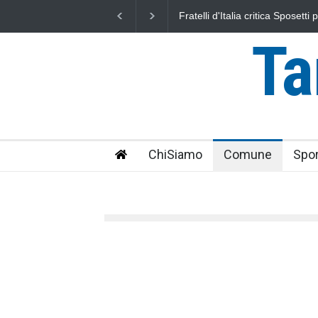
Sposetti per l'aumento dell'addizionale
L'Università della Tuscia e l
 i cittadini"
uniti nella difesa del mare
Ta
ChiSiamo
Comune
Spor