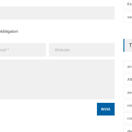
Es
sa
bbligatori
T
ac
Al
as
ce
co
di