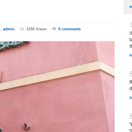
a
admin
1294 Views
0 comments
I
t
i
A
R
d
A
"
S