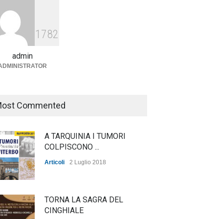
Agricoltura, dal Governo
arrivano i pagamenti PAC, la
1782
soddisfazione del Ministro
Lollobrigida
admin
ADMINISTRATOR
ambiente
,
Articoli
,
politica
27 Luglio 2026
ost Commented
A TARQUINIA I TUMORI
COLPISCONO ...
Articoli
2 Luglio 2018
TORNA LA SAGRA DEL
CINGHIALE