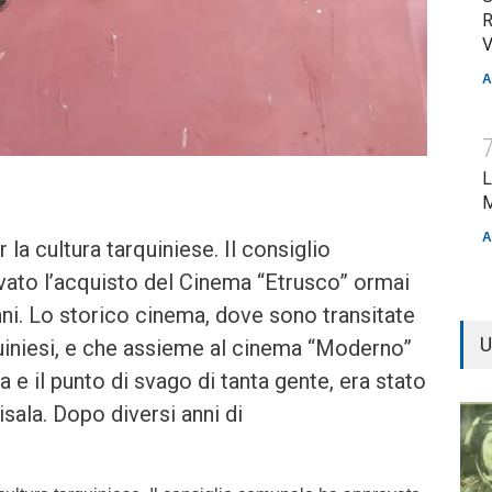
R
V
A
L
M
A
 la cultura tarquiniese. Il consiglio
ato l’acquisto del Cinema “Etrusco” ormai
nni. Lo storico cinema, dove sono transitate
U
uiniesi, e che assieme al cinema “Moderno”
va e il punto di svago di tanta gente, era stato
sala. Dopo diversi anni di