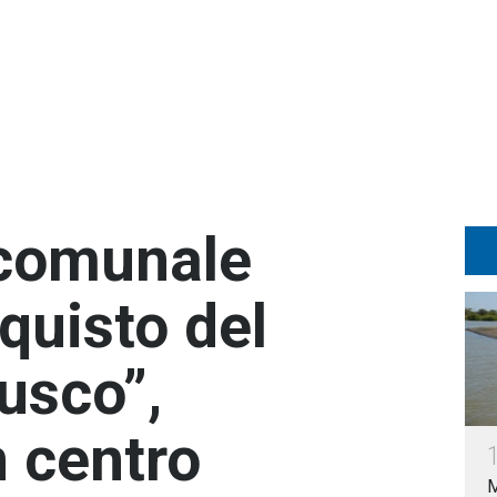
o comunale
quisto del
usco”,
n centro