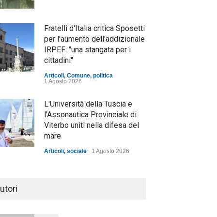
Fratelli d'Italia critica Sposetti
per l'aumento dell'addizionale
IRPEF: "una stangata per i
cittadini"
Articoli
,
Comune
,
politica
1 Agosto 2026
L'Università della Tuscia e
l'Assonautica Provinciale di
Viterbo uniti nella difesa del
mare
Articoli
,
sociale
1 Agosto 2026
Notte bianca a Tarquinia, un
mezzo insuccesso
utori
annunciato
Articoli
1 Agosto 2026