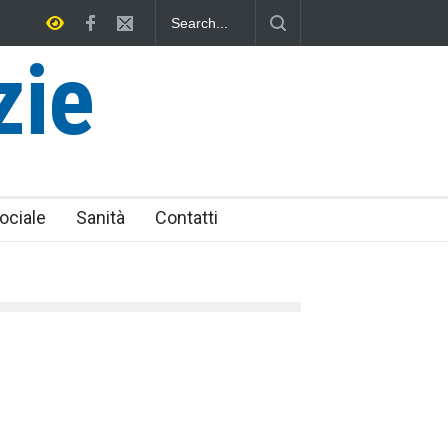
iese senza tomba
zie
ociale
Sanità
Contatti