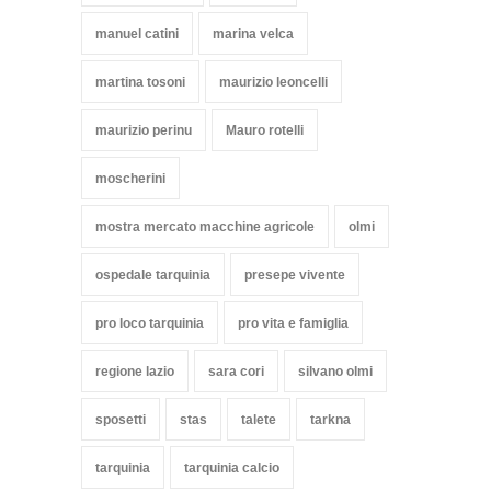
manuel catini
marina velca
martina tosoni
maurizio leoncelli
maurizio perinu
Mauro rotelli
moscherini
mostra mercato macchine agricole
olmi
ospedale tarquinia
presepe vivente
pro loco tarquinia
pro vita e famiglia
regione lazio
sara cori
silvano olmi
sposetti
stas
talete
tarkna
tarquinia
tarquinia calcio