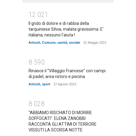
1
2
0
2
1
Il grido di dolore e di rabbia della
tarquiniese Silvia, malata gravissima. E'
italiana, nessuno l'aiuta !
Articoli
,
Comune
,
sanità
,
sociale
31 Maggio 2021
8
5
9
0
Rinasce il "Villaggio Francese" con campi
di padel, area ristoro e piscina
Articoli
,
sport
27 Agosto 2023
8
0
2
8
"ABBIAMO RISCHIATO DI MORIRE
SOFFOCATI". ELENA ZANOBBI
RACCONTA GLI ATTIMI DI TERRORE
VISSUTI LA SCORSA NOTTE