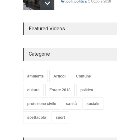
Articoli
,
politica
1 Ottobre 2018
TARQUINIA NELLA "DIVINA
Featured Videos
COMMEDIA"
Articoli
,
cultura
27 Marzo 2020
Categorie
SE NE VA UN ALTRO PEZZO
DI STORIA DEL LIDO DI
TARQUINIA
ambiente
Articoli
Comune
Articoli
,
cultura
8 Maggio 2020
cultura
Estate 2018
politica
protezione civile
sanità
sociale
spettacolo
sport