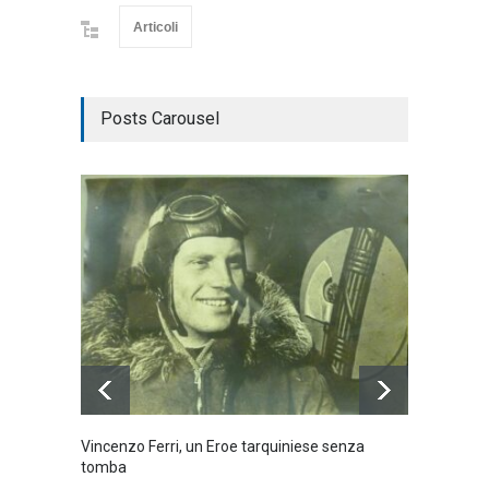
Articoli
Posts Carousel
Vincenzo Ferri, un Eroe tarquiniese senza
Fratell
tomba
dell'ad
cittadin