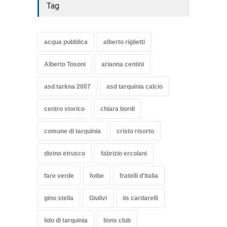
Tag
acqua pubblica
alberto riglietti
Alberto Tosoni
arianna centini
asd tarkna 2007
asd tarquinia calcio
centro storico
chiara bordi
comune di tarquinia
cristo risorto
divino etrusco
fabrizio ercolani
fare verde
foibe
fratelli d'italia
gino stella
Giulivi
iis cardarelli
lido di tarquinia
lions club