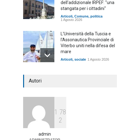
dell'addizionale IRPEF: "una
stangata per i cittadini"
Articoli
,
Comune
,
politica
1 Agosto 2026
L'Università della Tuscia e
l'Assonautica Provinciale di
Viterbo uniti nella difesa del
mare
Articoli
,
sociale
1 Agosto 2026
Notte bianca a Tarquinia, un
Autori
mezzo insuccesso
annunciato
Articoli
1 Agosto 2026
1
7
8
Agricoltura, dal Governo
2
arrivano i pagamenti PAC, la
soddisfazione del Ministro
Lollobrigida
admin