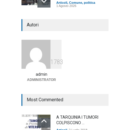
Articoli
,
Comune
,
politica
1 Agosto 2026
L'Università della Tuscia e
Autori
l'Assonautica Provinciale di
Viterbo uniti nella difesa del
mare
Articoli
,
sociale
1 Agosto 2026
Notte bianca a Tarquinia, un
1783
mezzo insuccesso
annunciato
admin
Articoli
1 Agosto 2026
ADMINISTRATOR
Most Commented
A TARQUINIA I TUMORI
COLPISCONO ...
Articoli
2 Luglio 2018