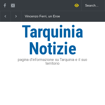
Vincenzo Ferri, un Eroe
Fratelli d'Italia critica
Ap
tarquiniese senza tomba
Sposetti per l'aumento
es
dell'addizionale IRPEF: "una
del
Tarquinia
stangata per i cittadini"
sod
Ol
ri
Notizie
pagina d'informazione su Tarquinia e il suo
territorio