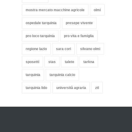
mostra mercato macchine agricole
olmi
ospedale tarquinia
presepe vivente
pro loco tarquinia
pro vita e famiglia
regione lazio
sara cori
silvano olmi
sposetti
stas
talete
tarkna
tarquinia
tarquinia calcio
tarquinia lido
università agraria
ztl