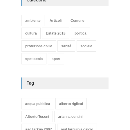
SE NE VA UN ALTRO PEZZO
DI STORIA DEL LIDO DI
TARQUINIA
ambiente
Articoli
Comune
Articoli
,
cultura
8 Maggio 2020
cultura
Estate 2018
politica
protezione civile
sanità
sociale
spettacolo
sport
Tag
acqua pubblica
alberto riglietti
Alberto Tosoni
arianna centini
asd tarkna 2007
asd tarquinia calcio