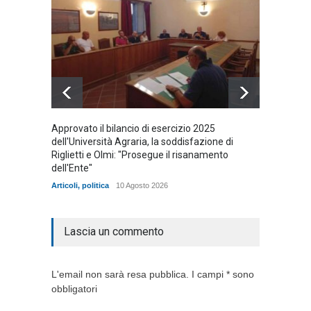
Approvato il bilancio di esercizio 2025
Vincen
dell'Università Agraria, la soddisfazione di
tomba
Riglietti e Olmi: "Prosegue il risanamento
Articoli
,
dell'Ente"
Articoli
,
politica
10 Agosto 2026
Lascia un commento
L'email non sarà resa pubblica. I campi * sono
obbligatori