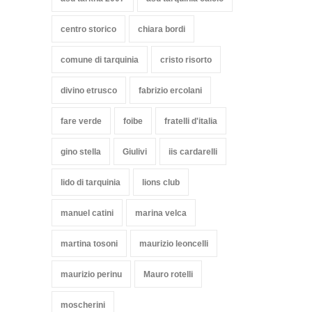
centro storico
chiara bordi
comune di tarquinia
cristo risorto
divino etrusco
fabrizio ercolani
fare verde
foibe
fratelli d'italia
gino stella
Giulivi
iis cardarelli
lido di tarquinia
lions club
manuel catini
marina velca
martina tosoni
maurizio leoncelli
maurizio perinu
Mauro rotelli
moscherini