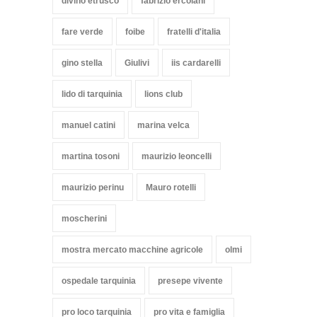
divino etrusco
fabrizio ercolani
fare verde
foibe
fratelli d'italia
gino stella
Giulivi
iis cardarelli
lido di tarquinia
lions club
manuel catini
marina velca
martina tosoni
maurizio leoncelli
maurizio perinu
Mauro rotelli
moscherini
mostra mercato macchine agricole
olmi
ospedale tarquinia
presepe vivente
pro loco tarquinia
pro vita e famiglia