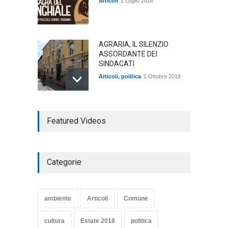
Articoli
2 Luglio 2018
AGRARIA, IL SILENZIO
ASSORDANTE DEI
SINDACATI
Articoli
,
politica
1 Ottobre 2018
TARQUINIA NELLA "DIVINA
Featured Videos
COMMEDIA"
Articoli
,
cultura
27 Marzo 2020
Categorie
SE NE VA UN ALTRO PEZZO
DI STORIA DEL LIDO DI
TARQUINIA
ambiente
Articoli
Comune
Articoli
,
cultura
8 Maggio 2020
cultura
Estate 2018
politica