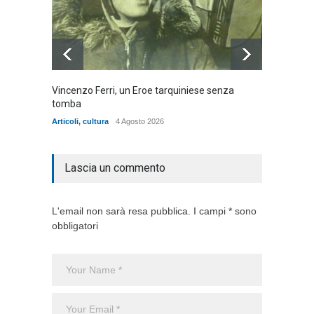
Vincenzo Ferri, un Eroe tarquiniese senza
Fratell
tomba
dell'ad
cittadin
Articoli
,
cultura
4 Agosto 2026
Articoli
,
Lascia un commento
L'email non sarà resa pubblica. I campi * sono
obbligatori