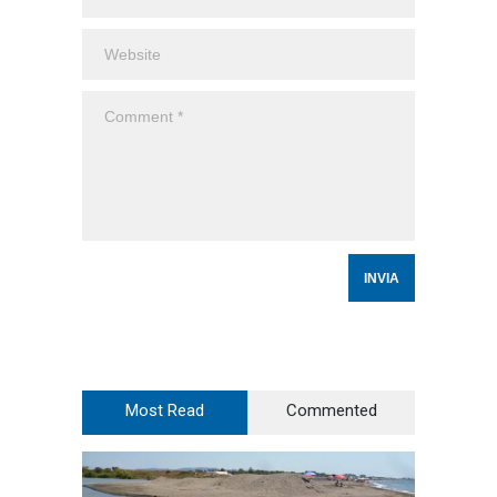
Most Read
Commented