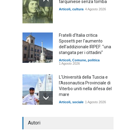
tarquiniese senza tomba
Articoli
,
cultura
4 Agosto 2026
Fratelli d'Italia critica
Sposetti per l'aumento
dell'addizionale IRPEF: "una
stangata per i cittadini"
Articoli
,
Comune
,
politica
1 Agosto 2026
L'Università della Tuscia e
l'Assonautica Provinciale di
Viterbo uniti nella difesa del
mare
Articoli
,
sociale
1 Agosto 2026
Notte bianca a Tarquinia, un
Autori
mezzo insuccesso
annunciato
Articoli
1 Agosto 2026