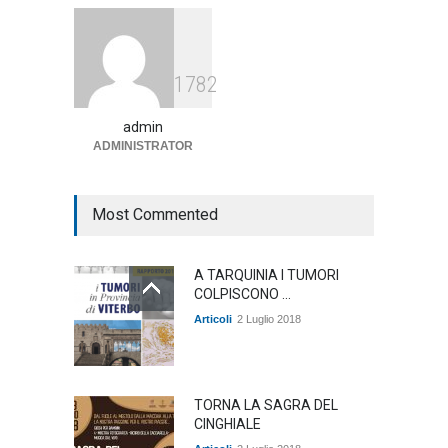
Agricoltura, dal Governo
1782
arrivano i pagamenti PAC, la
soddisfazione del Ministro
Lollobrigida
admin
ADMINISTRATOR
ambiente
,
Articoli
,
politica
27 Luglio 2026
Most Commented
A TARQUINIA I TUMORI
COLPISCONO ...
Articoli
2 Luglio 2018
TORNA LA SAGRA DEL
CINGHIALE