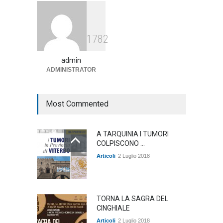
Agricoltura, dal Governo
1782
arrivano i pagamenti PAC, la
soddisfazione del Ministro
Lollobrigida
admin
ADMINISTRATOR
ambiente
,
Articoli
,
politica
27 Luglio 2026
Most Commented
A TARQUINIA I TUMORI
COLPISCONO ...
Articoli
2 Luglio 2018
TORNA LA SAGRA DEL
CINGHIALE
Articoli
2 Luglio 2018