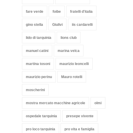
fare verde
foibe
fratelli d'italia
gino stella
Giulivi
iis cardarelli
lido di tarquinia
lions club
manuel catini
marina velca
martina tosoni
maurizio leoncelli
maurizio perinu
Mauro rotelli
moscherini
mostra mercato macchine agricole
olmi
ospedale tarquinia
presepe vivente
pro loco tarquinia
pro vita e famiglia