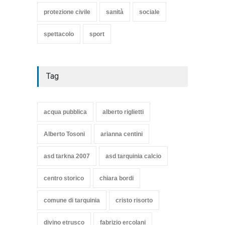
protezione civile
sanità
sociale
spettacolo
sport
Tag
acqua pubblica
alberto riglietti
Alberto Tosoni
arianna centini
asd tarkna 2007
asd tarquinia calcio
centro storico
chiara bordi
comune di tarquinia
cristo risorto
divino etrusco
fabrizio ercolani