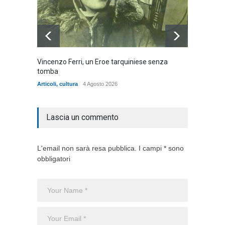
Vincenzo Ferri, un Eroe tarquiniese senza
Fratell
tomba
dell'ad
cittadin
Articoli
,
cultura
4 Agosto 2026
Articoli
,
Lascia un commento
L'email non sarà resa pubblica. I campi * sono
obbligatori