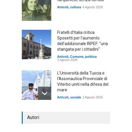
Articoli
,
cultura
4 Agosto 2026
Fratelli d'Italia critica
Sposetti per l'aumento
dell'addizionale IRPEF: "una
stangata per i cittadini"
Articoli
,
Comune
,
politica
1 Agosto 2026
L'Università della Tuscia e
l'Assonautica Provinciale di
Viterbo uniti nella difesa del
mare
Articoli
,
sociale
1 Agosto 2026
Notte bianca a Tarquinia, un
Autori
mezzo insuccesso
annunciato
Articoli
1 Agosto 2026