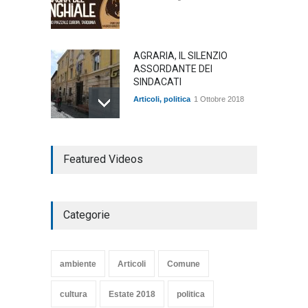
AGRARIA, IL SILENZIO
ASSORDANTE DEI
SINDACATI
Articoli
,
politica
1 Ottobre 2018
TARQUINIA NELLA "DIVINA
Featured Videos
COMMEDIA"
Articoli
,
cultura
27 Marzo 2020
Categorie
SE NE VA UN ALTRO PEZZO
DI STORIA DEL LIDO DI
TARQUINIA
ambiente
Articoli
Comune
Articoli
,
cultura
8 Maggio 2020
cultura
Estate 2018
politica