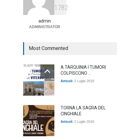
Agricoltura, dal Governo
1782
arrivano i pagamenti PAC, la
soddisfazione del Ministro
Lollobrigida
admin
ADMINISTRATOR
ambiente
,
Articoli
,
politica
27 Luglio 2026
Most Commented
A TARQUINIA I TUMORI
COLPISCONO ...
Articoli
2 Luglio 2018
TORNA LA SAGRA DEL
CINGHIALE
Articoli
2 Luglio 2018