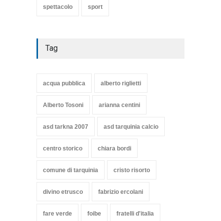
spettacolo
sport
Tag
acqua pubblica
alberto riglietti
Alberto Tosoni
arianna centini
asd tarkna 2007
asd tarquinia calcio
centro storico
chiara bordi
comune di tarquinia
cristo risorto
divino etrusco
fabrizio ercolani
fare verde
foibe
fratelli d'italia