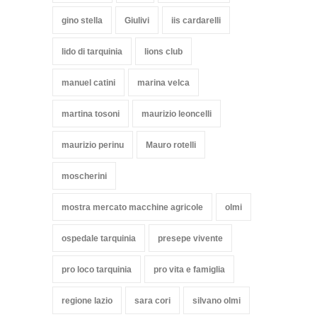
gino stella
Giulivi
iis cardarelli
lido di tarquinia
lions club
manuel catini
marina velca
martina tosoni
maurizio leoncelli
maurizio perinu
Mauro rotelli
moscherini
mostra mercato macchine agricole
olmi
ospedale tarquinia
presepe vivente
pro loco tarquinia
pro vita e famiglia
regione lazio
sara cori
silvano olmi