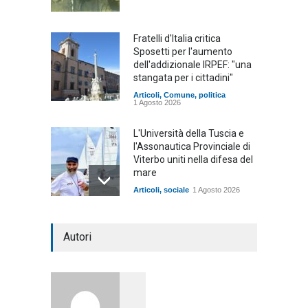
Fratelli d'Italia critica
Sposetti per l'aumento
dell'addizionale IRPEF: "una
stangata per i cittadini"
Articoli
,
Comune
,
politica
1 Agosto 2026
L'Università della Tuscia e
l'Assonautica Provinciale di
Viterbo uniti nella difesa del
mare
Articoli
,
sociale
1 Agosto 2026
Notte bianca a Tarquinia, un
Autori
mezzo insuccesso
annunciato
Articoli
1 Agosto 2026