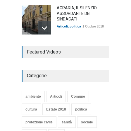
AGRARIA, IL SILENZIO
ASSORDANTE DEI
SINDACATI
Articoli
,
politica
1 Ottobre 2018
TARQUINIA NELLA "DIVINA
Featured Videos
COMMEDIA"
Articoli
,
cultura
27 Marzo 2020
Categorie
SE NE VA UN ALTRO PEZZO
DI STORIA DEL LIDO DI
TARQUINIA
ambiente
Articoli
Comune
Articoli
,
cultura
8 Maggio 2020
cultura
Estate 2018
politica
protezione civile
sanità
sociale