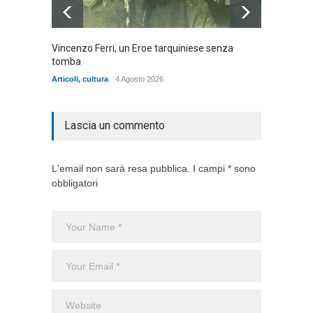
Vincenzo Ferri, un Eroe tarquiniese senza
Fratell
tomba
dell'ad
cittadin
Articoli
,
cultura
4 Agosto 2026
Articoli
,
Lascia un commento
L'email non sarà resa pubblica. I campi * sono
obbligatori